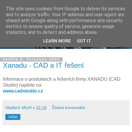
This site uses cookies from Google to deliver its services
and to analyze traffic. Your IP address and user-agent are
shared with Google along with performance and security
metrics to ensure quality of service, generate usage
statistics, and to detect and address abuse.
LEARN MORE
GOT IT
neděle 8. července 2007
Xanadu - CAD a IT řešení
Informace o produktech a řešeních firmy XANADU (CAD
Studio) najdete na
www.cadstudio.cz
Vladimír Michl
v
22:18
Žádné komentáře:
Sdílet