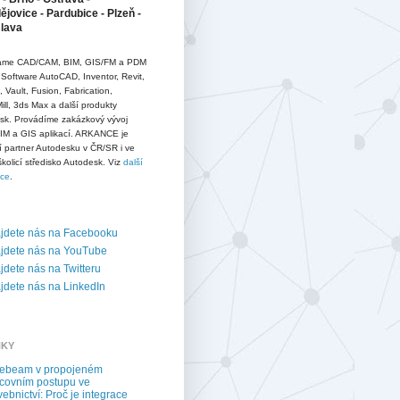
jovice - Pardubice - Plzeň -
slava
me CAD/CAM, BIM, GIS/FM a PDM
 Software AutoCAD, Inventor, Revit,
D, Vault, Fusion, Fabrication,
ll, 3ds Max a další produkty
sk. Provádíme zakázkový vývoj
IM a GIS aplikací. ARKANCE je
í partner Autodesku v ČR/SR i ve
školicí středisko Autodesk. Viz
další
ace
.
jdete nás na Facebooku
jdete nás na YouTube
dete nás na Twitteru
dete nás na LinkedIn
NKY
uebeam v propojeném
covním postupu ve
vebnictví: Proč je integrace