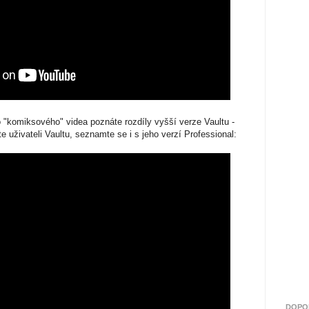
"komiksového" videa poznáte rozdíly vyšší verze Vaultu -
e uživateli Vaultu, seznamte se i s jeho verzí Professional:
DOPO