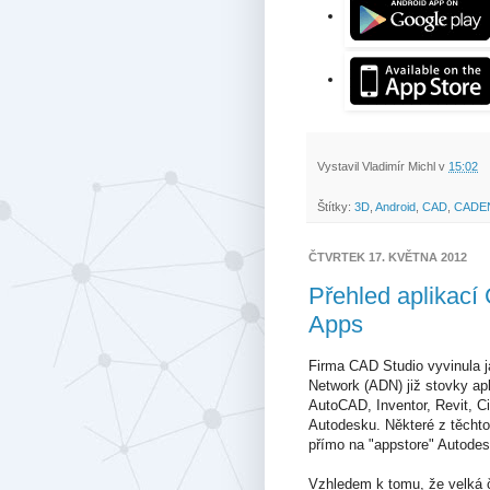
Vystavil
Vladimír Michl
v
15:02
Štítky:
3D
,
Android
,
CAD
,
CADE
ČTVRTEK 17. KVĚTNA 2012
Přehled aplikac
Apps
Firma CAD Studio vyvinula 
Network (ADN) již stovky apl
AutoCAD, Inventor, Revit, Ci
Autodesku. Některé z těchto
přímo na "appstore" Autode
Vzhledem k tomu, že velká čá