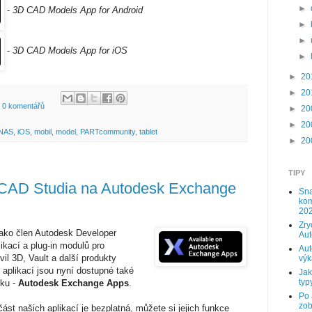
►
-
3D CAD Models App for Android
►
►
-
3D CAD Models App for iOS
►
►
20
►
20
0 komentářů
►
20
►
20
NAS
,
iOS
,
mobil
,
model
,
PARTcommunity
,
tablet
►
20
TIPY
í CAD Studia na Autodesk Exchange
Sna
kom
202
Zry
jako člen Autodesk Developer
Au
ikací a plug-in modulů pro
Aut
vil 3D, Vault a další produkty
výk
 aplikací jsou nyní dostupné také
Jak
typy
sku -
Autodesk Exchange Apps
.
Po 
zob
st našich aplikací je bezplatná, můžete si jejich funkce