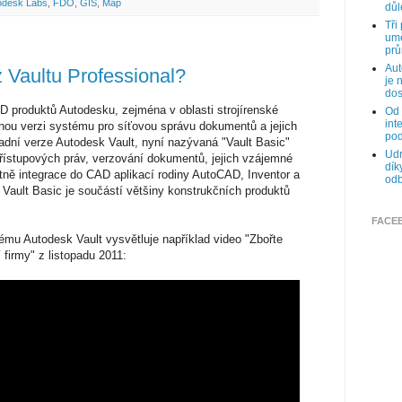
odesk Labs
,
FDO
,
GIS
,
Map
důl
Tři
umě
prů
Aut
z Vaultu Professional?
je 
dos
D produktů Autodesku, zejména v oblasti strojírenské
Od 
int
nou verzi systému pro síťovou správu dokumentů a jejich
pod
ladní verze Autodesk Vault, nyní nazývaná "Vault Basic"
Udr
přístupových práv, verzování dokumentů, jejich vzájemné
dík
etně integrace do CAD aplikací rodiny AutoCAD, Inventor a
odb
 Vault Basic je součástí většiny konstrukčních produktů
FACE
mu Autodesk Vault vysvětluje například video "Zbořte
 firmy" z listopadu 2011: