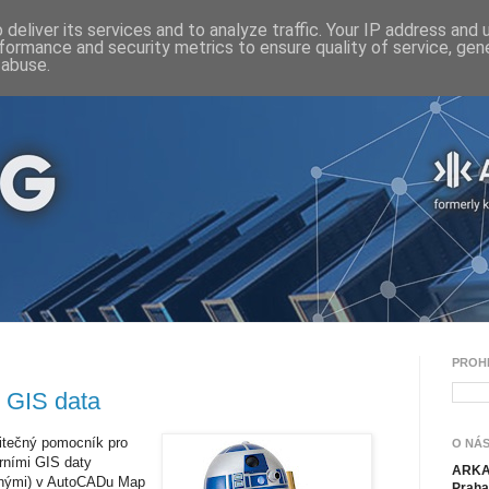
deliver its services and to analyze traffic. Your IP address and
formance and security metrics to ensure quality of service, ge
 abuse.
PROH
í GIS data
žitečný pomocník pro
O NÁS
erními GIS daty
ARKAN
anými) v AutoCADu Map
Praha 