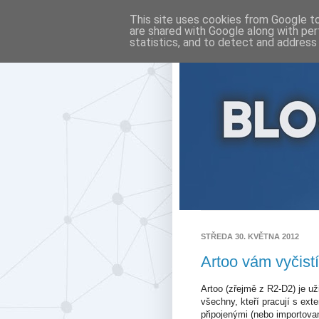
This site uses cookies from Google to 
are shared with Google along with per
statistics, and to detect and address
STŘEDA 30. KVĚTNA 2012
Artoo vám vyčist
Artoo (zřejmě z R2-D2) je u
všechny, kteří pracují s ext
připojenými (nebo importov