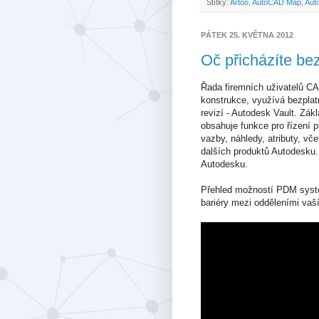
Štítky:
Artoo
,
AutoCAD Map
,
Aut
PÁTEK 25. KVĚTNA 2012
Oč přicházíte be
Řada firemních uživatelů CA
konstrukce, využívá bezplat
revizí - Autodesk Vault. Zák
obsahuje funkce pro řízení 
vazby, náhledy, atributy, vč
dalších produktů Autodesku.
Autodesku.
Přehled možností PDM systé
bariéry mezi odděleními vaší