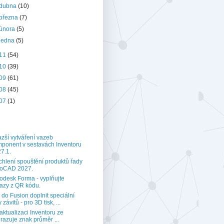
dubna
(10)
března
(7)
února
(5)
ledna
(5)
11
(54)
10
(39)
09
(61)
08
(45)
07
(1)
zší vytváření vazeb
ponent v sestavách Inventoru
7.1.
chlení spouštění produktů řady
toCAD 2027.
odesk Forma - vyplňujte
azy z QR kódu.
 do Fusion doplnit speciální
 závitů - pro 3D tisk, ...
aktualizaci Inventoru ze
razuje znak průměr ...