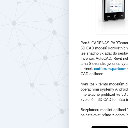
Portál CADENAS PARTcommun
3D CAD modelů konkrétních 
lze snadno vkládat do sesta
Inventor, AutoCAD, Revit neb
a na Slovensku již dnes vy
stránek
cadforum.partcom
CAD aplikace.
Nyní lze k těmto modelům při
operačními systémy Android 
interaktivně prohlížet ve 3D
zvoleném 3D CAD formátu (
Bezplatnou mobilní aplikac
nainstalovat přímo z odpovíd