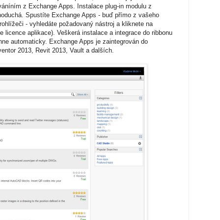
váníním z Exchange Apps. Instalace plug-in modulu z
noduchá. Spustíte Exchange Apps - buď přímo z vašeho
lížeči - vyhledáte požadovaný nástroj a kliknete na
le licence aplikace). Veškerá instalace a integrace do ribbonu
ne automaticky. Exchange Apps je zaintegrován do
ntor 2013, Revit 2013, Vault a dalších.