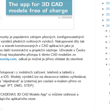
►
20
►
20
►
20
►
20
▼
20
►
►
ity je populárním zdrojem přesných, konfigurovatelných
výrobků předních světových výrobců. Nakupované díly tak
►
v a staveb konstruovaných v CAD aplikacích jako je
►
o další konstrukční a projekční nástroje. Uživatelé v Česku
►
užívají bezplatného přístupu k těmto CAD modelům ze
munity.com
, odkud je možné je přímo vkládat do otevřené
►
▼
stupovat i z mobilních zařízení, telefonů a tabletů s
a iOS. Modely výrobků lze na obrazovce tabletu vyhledávat,
 a "objednávat" je (zdarma) pro zaslání e-mailem přímo ve
např. IPT, DWG, STEP).
i "CADENAS 3D CAD Models App" si můžete stáhnout a
ajícího aplikačního store: