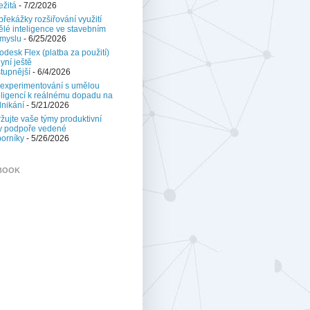
ežitá
- 7/2/2026
 překážky rozšiřování využití
lé inteligence ve stavebním
myslu
- 6/25/2026
odesk Flex (platba za použití)
nyní ještě
tupnější
- 6/4/2026
experimentování s umělou
eligencí k reálnému dopadu na
nikání
- 5/21/2026
žujte vaše týmy produktivní
y podpoře vedené
orníky
- 5/26/2026
BOOK