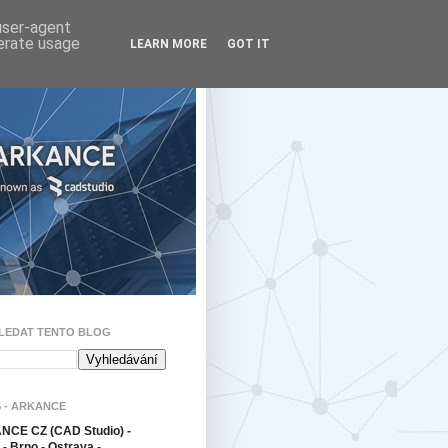
 user-agent
nerate usage
LEARN MORE
GOT IT
LEDAT TENTO BLOG
 - ARKANCE
CE CZ (CAD Studio) -
- Brno - Ostrava -