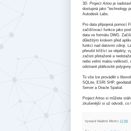
3D.
Project Artoo
je nadsta
dostupná jako "technology p
Autodesk Labs.
Pro data připojená pomocí F
začišťovací funkce jako po
data ve formátu DWG. Začišt
důležitým krokem před apli
funkcí nad datovmi zdroji. L
přerušit křížící se objekty, v
začisti přetažené a nedotaže
nebo velmi malou velikostí, r
odstranit plátkovité polygony,
To vše lze provádět s libovo
SQLite, ESRI SHP, geodatab
Server a Oracle Spatial.
Project Artoo si můžete stá
zkušenější si už odvodí, c
Vystavil
Vladimír Michl
v
17:00