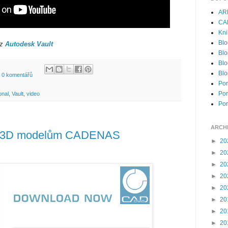
AR
CA
Kni
Blo
iz
Autodesk Vault
Blo
Blo
Blo
0 komentářů
Por
Por
onal
,
Vault
,
video
Por
ARCH
p k 3D modelům CADENAS
►
20
►
20
►
20
►
20
►
20
►
20
►
20
►
20