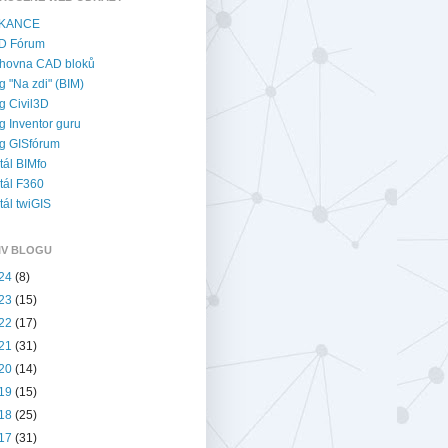
KANCE
D Fórum
hovna CAD bloků
g "Na zdi" (BIM)
g Civil3D
g Inventor guru
g GISfórum
tál BIMfo
tál F360
tál twiGIS
IV BLOGU
24
(8)
23
(15)
22
(17)
21
(31)
20
(14)
19
(15)
18
(25)
17
(31)