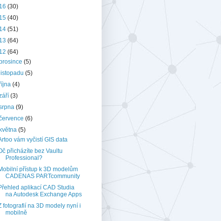
16
(30)
15
(40)
14
(51)
13
(64)
12
(64)
prosince
(5)
listopadu
(5)
října
(4)
září
(3)
srpna
(9)
července
(6)
května
(5)
Artoo vám vyčistí GIS data
Oč přicházíte bez Vaultu
Professional?
Mobilní přístup k 3D modelům
CADENAS PARTcommunity
Přehled aplikací CAD Studia
na Autodesk Exchange Apps
Z fotografií na 3D modely nyní i
mobilně