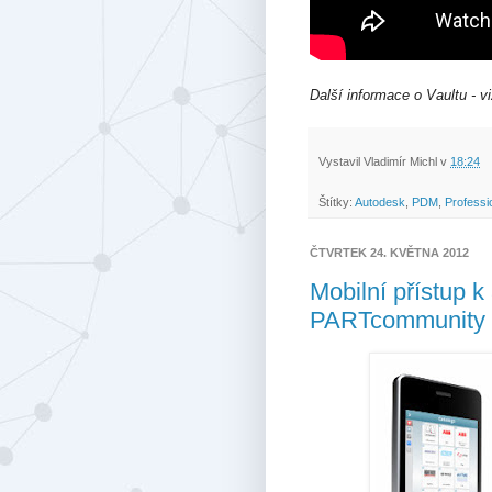
Další informace o Vaultu - v
Vystavil
Vladimír Michl
v
18:24
Štítky:
Autodesk
,
PDM
,
Professi
ČTVRTEK 24. KVĚTNA 2012
Mobilní přístu
PARTcommunity