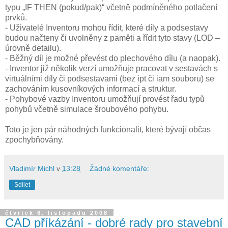
typu „IF THEN (pokud/pak)“ včetně podmíněného potlačení
prvků.
- Uživatelé Inventoru mohou řídit, které díly a podsestavy
budou načteny či uvolněny z paměti a řídit tyto stavy (LOD –
úrovně detailu).
- Běžný díl je možné převést do plechového dílu (a naopak).
- Inventor již několik verzí umožňuje pracovat v sestavách s
virtuálními díly či podsestavami (bez ipt či iam souboru) se
zachováním kusovníkových informací a struktur.
- Pohybové vazby Inventoru umožňují provést řadu typů
pohybů včetně simulace šroubového pohybu.
Toto je jen pár náhodných funkcionalit, které bývají občas
zpochybňovány.
Vladimír Michl
v
13:28
Žádné komentáře:
Sdílet
čtvrtek 6. listopadu 2008
CAD příkázání - dobré rady pro stavební