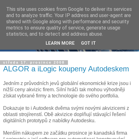
This site uses cookies from Google to deliver its services
and to analyze traffic. Your IP address and user-agent are
shared with Google along with performance and security
metrics to ensure quality of service, generate usage
statistics, and to detect and address abuse.
LEARN MORE
GOT IT
středa 17. prosince 2008
ALGOR a iLogic koupeny Autodeskem
Jedním z průvodních jevů globální ekonomické krize jsou i
nižší ceny akvizic firem. Silní hráči tak mohou výhodněji
získat vybrané firmy a technologie do svého portfolia.
Dokazuje to i Autodesk dvěma svými novými akvizicemi z
oblasti strojírenstí. Obě akvizice doplňují stávající řešení
digitálních prototypů z nabídky Autodesku.
Menším nákupem ze začátku prosince je kanadská firma