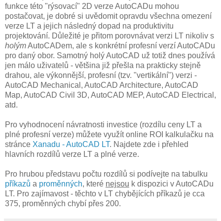
funkce této "rýsovací" 2D verze AutoCADu mohou
postačovat, je dobré si uvědomit opravdu všechna omezení
verze LT a jejich následný dopad na produktivitu
projektování. Důležité je přitom porovnávat verzi LT nikoliv s
holým
AutoCADem, ale s konkrétní profesní verzí AutoCADu
pro daný obor. Samotný holý AutoCAD už totiž dnes používá
jen málo uživatelů - většina již přešla na prakticky stejně
drahou, ale výkonnější, profesní (tzv. "vertikální") verzi -
AutoCAD Mechanical, AutoCAD Architecture, AutoCAD
Map, AutoCAD Civil 3D, AutoCAD MEP, AutoCAD Electrical,
atd.
Pro vyhodnocení návratnosti investice (rozdílu ceny LT a
plné profesní verze) můžete využít online ROI kalkulačku na
stránce
Xanadu - AutoCAD LT
. Najdete zde i přehled
hlavních rozdílů verze LT a plné verze.
Pro hrubou představu počtu rozdílů si podívejte na tabulku
příkazů
a
proměnných
, které
nejsou
k dispozici v AutoCADu
LT. Pro zajímavost - těchto v LT chybějících příkazů je cca
375, proměnných chybí přes 200.