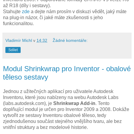
až R18 (díly i sestavy).
Stahujte
zde
a dejte nám prosím v diskuzi vědět, jaký máte
na plug-in názor, či jaké máte zkušenosti s jeho
funkcionalitou.
Vladimír Michl
v
14:32
Žádné komentáře:
Sdílet
Modul Shrinkwrap pro Inventor - obalové
těleso sestavy
Jednou z užitečných aplikací pro uživatele Autodesk
Inventoru, které jsou nabízeny na webu Autodesk Labs
(labs.autodesk.com), je
Shrinkwrap Add-in
. Tento
doplňující modul je určen pro Inventor 2009 a 2008. Dokáže
vytvořit ze sestavy Inventoru obalové těleso, tedy
zjednodušenou součást stejného vnějšího tvaru, ale bez
vnitřní struktury a bez modelové historie.