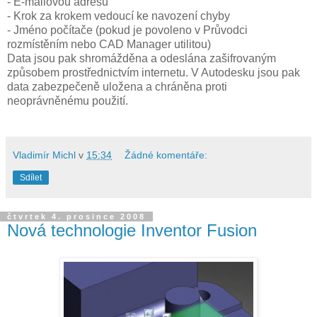
- E-mailovou adresu
- Krok za krokem vedoucí ke navození chyby
- Jméno počítače (pokud je povoleno v Průvodci
rozmístěním nebo CAD Manager utilitou)
Data jsou pak shromážděna a odeslána zašifrovaným
způsobem prostřednictvím internetu. V Autodesku jsou pak
data zabezpečeně uložena a chráněna proti
neoprávněnému použití.
Vladimír Michl
v
15:34
Žádné komentáře:
Sdílet
čtvrtek 4. prosince 2008
Nová technologie Inventor Fusion