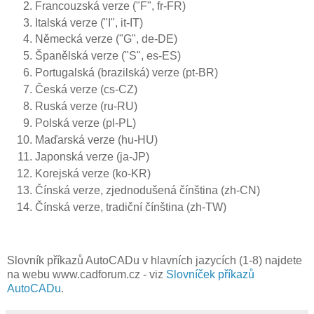
Francouzská verze ("F", fr-FR)
Italská verze ("I", it-IT)
Německá verze ("G", de-DE)
Španělská verze ("S", es-ES)
Portugalská (brazilská) verze (pt-BR)
Česká verze (cs-CZ)
Ruská verze (ru-RU)
Polská verze (pl-PL)
Maďarská verze (hu-HU)
Japonská verze (ja-JP)
Korejská verze (ko-KR)
Čínská verze, zjednodušená čínština (zh-CN)
Čínská verze, tradiční čínština (zh-TW)
Slovník příkazů AutoCADu v hlavních jazycích (1-8) najdete
na webu www.cadforum.cz - viz
Slovníček příkazů
AutoCADu
.