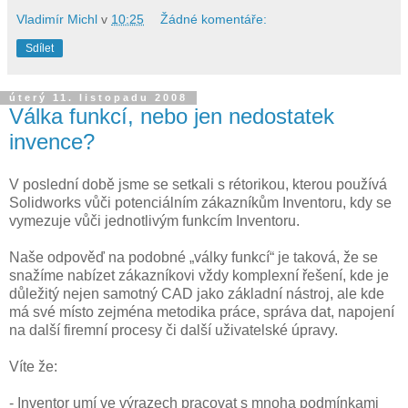
Vladimír Michl
v
10:25
Žádné komentáře:
Sdílet
úterý 11. listopadu 2008
Válka funkcí, nebo jen nedostatek
invence?
V poslední době jsme se setkali s rétorikou, kterou používá
Solidworks vůči potenciálním zákazníkům Inventoru, kdy se
vymezuje vůči jednotlivým funkcím Inventoru.
Naše odpověď na podobné „války funkcí“ je taková, že se
snažíme nabízet zákazníkovi vždy komplexní řešení, kde je
důležitý nejen samotný CAD jako základní nástroj, ale kde
má své místo zejména metodika práce, správa dat, napojení
na další firemní procesy či další uživatelské úpravy.
Víte že:
- Inventor umí ve výrazech pracovat s mnoha podmínkami