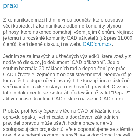
praxi
Z komunikace mezi lidmi plynou podněty, které posouvají
věci kupředu. I z komunikace odborné komunity plynou
přínosy, které nakonec pomáhají všem jejím členům. Nejinak
je tomu i u rozsáhlé komunity CAD uživatelů (už přes 11.000
členů), kteří denně diskutují na webu
CADforum.cz
.
Jedním ze zajímavých a užitečných výsledků, které vzešly z
nedávné diskuze, je dokument "CAD přikázání". Jde o
souhrn bezmála 30 základních rad a doporučení pro práci
CAD uživatele, zejména z oblasti stavebnictví. Neobvyklá je
forma těchto doporučení, psaných historizujícím a částečně
veršovaným jazykem starých cechovních pravidel. O vznik
tohoto dokumentu se zasloužil především uživatel "PepaR",
aktivní účastník online CAD diskuzí na webu CADforum.
Protože prohřešky
tepané
v těchto CAD přikázáních se
opravdu opakují velmi často, a dodržování základních
pravidel opravdu může ušetřit hodně práce a nervů
spolupracujících projektantů, vřele doporučujeme se s těmito
pravidly a radami seznámit a snažit se je dodržovat i ve vaší