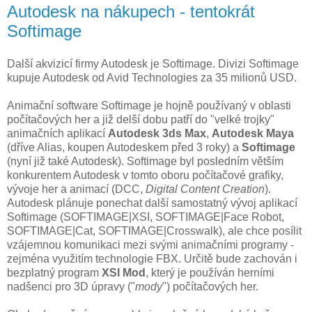
Autodesk na nákupech - tentokrát
Softimage
Další akvizicí firmy Autodesk je Softimage. Divizi Softimage
kupuje Autodesk od Avid Technologies za 35 milionů USD.
Animační software Softimage je hojně používaný v oblasti
počítačových her a již delší dobu patří do "velké trojky"
animačních aplikací
Autodesk 3ds Max
,
Autodesk Maya
(dříve Alias, koupen Autodeskem před 3 roky) a
Softimage
(nyní již také Autodesk). Softimage byl posledním větším
konkurentem Autodesk v tomto oboru počítačové grafiky,
vývoje her a animací (DCC,
Digital Content Creation
).
Autodesk plánuje ponechat další samostatný vývoj aplikací
Softimage (SOFTIMAGE|XSI, SOFTIMAGE|Face Robot,
SOFTIMAGE|Cat, SOFTIMAGE|Crosswalk), ale chce posílit
vzájemnou komunikaci mezi svými animačními programy -
zejména využitím technologie FBX. Určitě bude zachován i
bezplatný program
XSI Mod
, který je používán herními
nadšenci pro 3D úpravy ("
mody
") počítačových her.