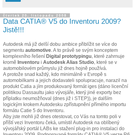
čtvrtek 20. listopadu 2008
Data CATIA® V5 do Inventoru 2009?
Jistě!!!
Autodesk má již delší dobu ambice přiblížit se více do
segmentu
automotive
. A to právě se svým konceptem
komplexního řešení
Digital prototypingu
, které zahrnuje
kromě
Inventoru
i
Autodesk Alias Studio
, které se v
automobilovém průmyslu již dnes hojně používá.
A protože snad každý, kdo minimálně v Evropě s
automobilkami a jejich dodavateli spolupracuje, narazil na
produkt Catia a jím produkovaný formát iges (dáno licenční
politikou Dassaultu jako vývojáře, který jiné exporty bez
příplatku neumožňoval (dnes již i STEP)), je dalším
logickým krokem Autodesku zpřístupnění přímého importu
formátu Catie 5 do Inventoru.
Aby jste mohli již dnes otestovat, co Vás na tomto poli v
příští vezi Inventoru čeká, umístil Autodesk na oblíbený
vývojářský portál LABs ke stažení plug-in pro instalaci do
Inventoru 2009. Podporované formáty CATIA® V5 verze R6