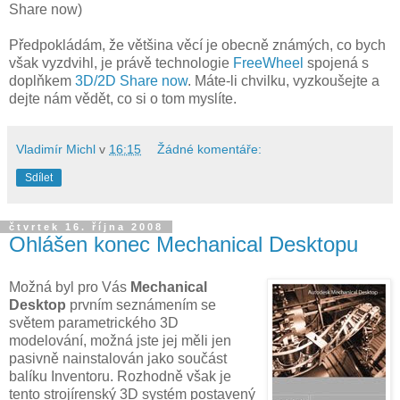
Share now)
Předpokládám, že většina věcí je obecně známých, co bych
však vyzdvihl, je právě technologie
FreeWheel
spojená s
doplňkem
3D/2D Share now
. Máte-li chvilku, vyzkoušejte a
dejte nám vědět, co si o tom myslíte.
Vladimír Michl
v
16:15
Žádné komentáře:
Sdílet
čtvrtek 16. října 2008
Ohlášen konec Mechanical Desktopu
Možná byl pro Vás
Mechanical
Desktop
prvním seznámením se
světem parametrického 3D
modelování, možná jste jej měli jen
pasivně nainstalován jako součást
balíku Inventoru. Rozhodně však je
tento strojírenský 3D systém postavený