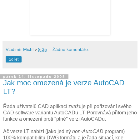
Vladimír Michl
v
9:35
Žádné komentáře:
Sdílet
pátek 14. listopadu 2008
Jak moc omezená je verze AutoCAD
LT?
Řada uživatelů CAD aplikací zvažuje při pořizování svého
CAD software variantu AutoCADu LT. Porovnává přitom jeho
funkce a omezení proti "plné" verzi AutoCADu.
Ač verze LT nabízí (jako jediný
non-AutoCAD
program)
100% kompatibilitu DWG formátu a je řada situací, kde