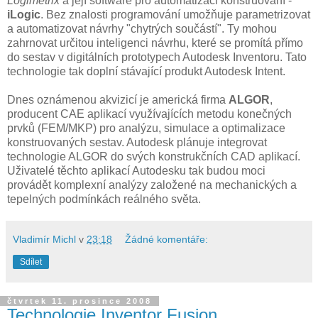
Logimetrix
a její software pro automatizaci konstruování -
iLogic
. Bez znalosti programování umožňuje parametrizovat
a automatizovat návrhy "chytrých součástí". Ty mohou
zahrnovat určitou inteligenci návrhu, které se promítá přímo
do sestav v digitálních prototypech Autodesk Inventoru. Tato
technologie tak doplní stávající produkt Autodesk Intent.
Dnes oznámenou akvizicí je americká firma
ALGOR
,
producent CAE aplikací využívajících metodu konečných
prvků (FEM/MKP) pro analýzu, simulace a optimalizace
konstruovaných sestav. Autodesk plánuje integrovat
technologie ALGOR do svých konstrukčních CAD aplikací.
Uživatelé těchto aplikací Autodesku tak budou moci
provádět komplexní analýzy založené na mechanických a
tepelných podmínkách reálného světa.
Vladimír Michl
v
23:18
Žádné komentáře:
Sdílet
čtvrtek 11. prosince 2008
Technologie Inventor Fusion