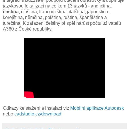
integraci s Buzzsaw, podporu otáčení obrazovky a doplňuje
jazykovou lokalizaci na celkem 13 jazyků - angličtina,
čeština
, čínština, francouzština, italština, japonština,
korejština, němčina, polština, ruština, španělština a
turečtina. K zařazení češtiny přispěl nárůst počtu uživatelů
A360 z České republiky.
Odkazy ke stažení a instalaci viz
Mobilní aplikace Autodesk
nebo
cadstudio.cz/download