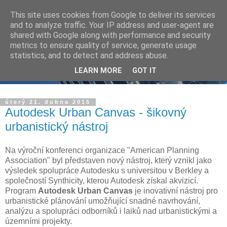
This site uses cookies from Google to deliver its services
and to analyze traffic. Your IP address and user-agent are
shared with Google along with performance and security
metrics to ensure quality of service, generate usage
statistics, and to detect and address abuse.
LEARN MORE
GOT IT
úterý 21. dubna 2015
Autodesk Urban Canvas - šikovný
urbanistický nástroj
Na výroční konferenci organizace "American Planning
Association" byl představen nový nástroj, který vznikl jako
výsledek spolupráce Autodesku s universitou v Berkley a
společností Synthicity, kterou Autodesk získal akvizicí.
Program
Autodesk Urban Canvas
je inovativní nástroj pro
urbanistické plánování umožňující snadné navrhování,
analýzu a spolupráci odborníků i laiků nad urbanistickými a
územními projekty.