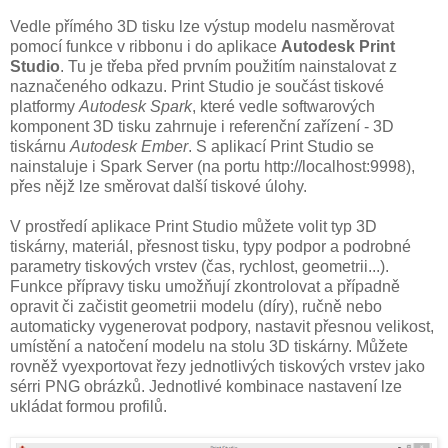
Vedle přímého 3D tisku lze výstup modelu nasměrovat
pomocí funkce v ribbonu i do aplikace
Autodesk Print
Studio
. Tu je třeba před prvním použitím nainstalovat z
naznačeného odkazu. Print Studio je součást tiskové
platformy
Autodesk Spark
, které vedle softwarových
komponent 3D tisku zahrnuje i referenční zařízení - 3D
tiskárnu
Autodesk Ember
. S aplikací Print Studio se
nainstaluje i Spark Server (na portu http://localhost:9998),
přes nějž lze směrovat další tiskové úlohy.
V prostředí aplikace Print Studio můžete volit typ 3D
tiskárny, materiál, přesnost tisku, typy podpor a podrobné
parametry tiskových vrstev (čas, rychlost, geometrii...).
Funkce přípravy tisku umožňují zkontrolovat a případně
opravit či začistit geometrii modelu (díry), ručně nebo
automaticky vygenerovat podpory, nastavit přesnou velikost,
umístění a natočení modelu na stolu 3D tiskárny. Můžete
rovněž vyexportovat řezy jednotlivých tiskových vrstev jako
sérri PNG obrázků. Jednotlivé kombinace nastavení lze
ukládat formou profilů.