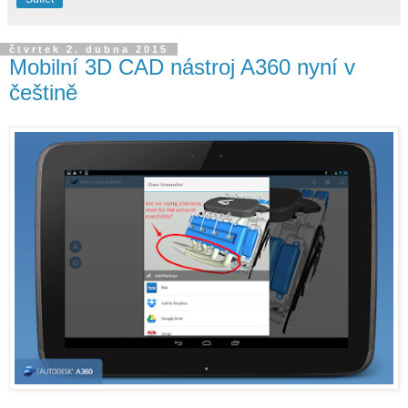
čtvrtek 2. dubna 2015
Mobilní 3D CAD nástroj A360 nyní v
češtině