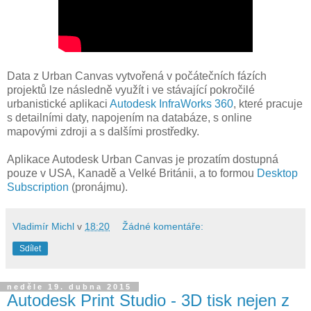
Data z Urban Canvas vytvořená v počátečních fázích
projektů lze následně využít i ve stávající pokročilé
urbanistické aplikaci
Autodesk InfraWorks 360
, které pracuje
s detailními daty, napojením na databáze, s online
mapovými zdroji a s dalšími prostředky.
Aplikace Autodesk Urban Canvas je prozatím dostupná
pouze v USA, Kanadě a Velké Británii, a to formou
Desktop
Subscription
(pronájmu).
Vladimír Michl
v
18:20
Žádné komentáře:
Sdílet
neděle 19. dubna 2015
Autodesk Print Studio - 3D tisk nejen z