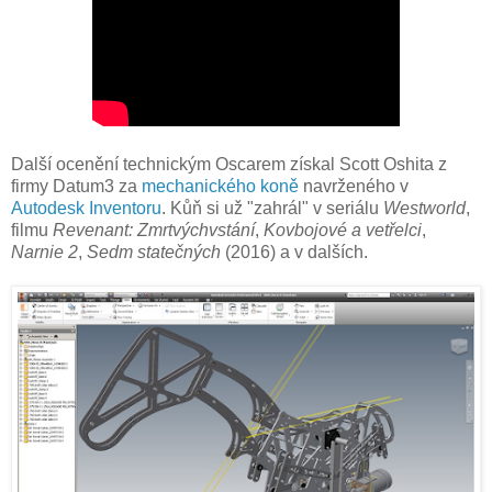
Další ocenění technickým Oscarem získal Scott Oshita z
firmy Datum3 za
mechanického koně
navrženého v
Autodesk Inventoru
. Kůň si už "zahrál" v seriálu
Westworld
,
filmu
Revenant: Zmrtvýchvstání
,
Kovbojové a vetřelci
,
Narnie 2
,
Sedm statečných
(2016) a v dalších.