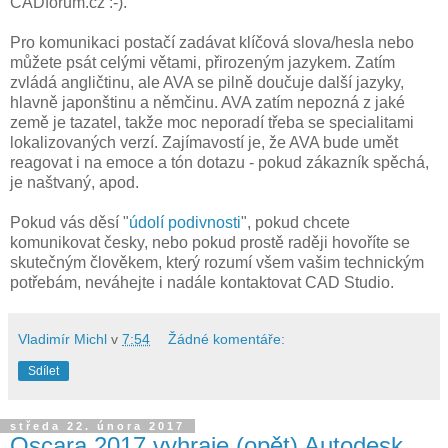
CADforum.cz :-).
Pro komunikaci postačí zadávat klíčová slova/hesla nebo
můžete psát celými větami, přirozeným jazykem. Zatím
zvládá angličtinu, ale AVA se pilně doučuje další jazyky,
hlavně japonštinu a němčinu. AVA zatím nepozná z jaké
země je tazatel, takže moc neporadí třeba se specialitami
lokalizovaných verzí. Zajímavostí je, že AVA bude umět
reagovat i na emoce a tón dotazu - pokud zákazník spěchá,
je naštvaný, apod.
Pokud vás děsí "
údolí podivnosti
", pokud chcete
komunikovat česky, nebo pokud prostě raději hovoříte se
skutečným člověkem, který rozumí všem vašim technickým
potřebám, neváhejte i nadále kontaktovat CAD Studio.
Vladimír Michl
v
7:54
Žádné komentáře:
Sdílet
středa 22. února 2017
Oscara 2017 vyhraje (opět) Autodesk