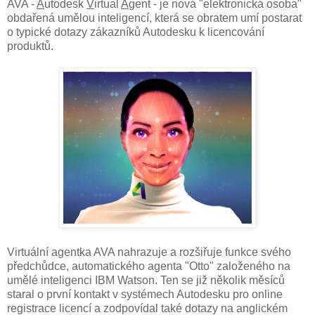
AVA -
A
utodesk
V
irtual
A
gent - je nová "elektronická osoba"
obdařená umělou inteligencí, která se obratem umí postarat
o typické dotazy zákazníků Autodesku k licencování
produktů.
Virtuální agentka AVA nahrazuje a rozšiřuje funkce svého
předchůdce, automatického agenta "Otto" založeného na
umělé inteligenci IBM Watson. Ten se již několik měsíců
staral o první kontakt v systémech Autodesku pro online
registrace licencí a zodpovídal také dotazy na anglickém