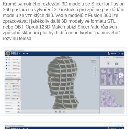
Kromě samotného rozřezání 3D modelu se Slicer for Fusion
360 postará i o vytvoření 3D instrukcí pro zpětné poskládání
modelu ze vzniklých dílů. Vedle modelů z Fusion 360 lze
zpracovávat i jakékoliv další 3D modely ve formátu STL
nebo OBJ. Oproti 123D Make nabízí Slicer řadu různých
způsobů skládání plochých dílů nebo tvorbu "papírového"
rozvinu tělesa.