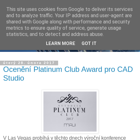
This site uses cookies from Google to deliver its services
and to analyze traffic. Your IP address and user-agent are
shared with Google along with performance and security
metrics to ensure quality of service, generate usage
statistics, and to detect and address abuse.
LEARN MORE
GOT IT
úterý 28. února 2017
Ocenění Platinum Club Award pro CAD
Studio
V Las Vegas probíhá v těchto dnech výroční konference