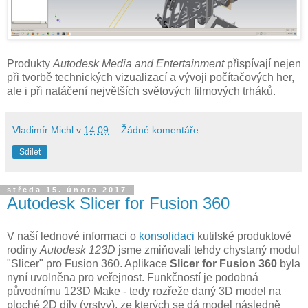
Produkty
Autodesk Media and Entertainment
přispívají nejen
při tvorbě technických vizualizací a vývoji počítačových her,
ale i při natáčení největších světových filmových trháků.
Vladimír Michl
v
14:09
Žádné komentáře:
Sdílet
středa 15. února 2017
Autodesk Slicer for Fusion 360
V naší lednové informaci o
konsolidaci
kutilské produktové
rodiny
Autodesk 123D
jsme zmiňovali tehdy chystaný modul
"Slicer" pro Fusion 360. Aplikace
Slicer for Fusion 360
byla
nyní uvolněna pro veřejnost. Funkčností je podobná
původnímu 123D Make - tedy rozřeže daný 3D model na
ploché 2D díly (vrstvy), ze kterých se dá model následně