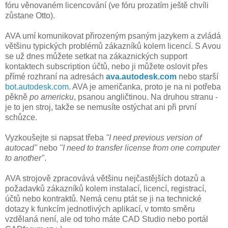
fóru věnovaném licencování (ve fóru prozatím ještě chvíli
zůstane Otto).
AVA umí komunikovat přirozeným psaným jazykem a zvládá
většinu typických problémů zákazníků kolem licencí. S Avou
se už dnes můžete setkat na zákaznických support
kontaktech subscription účtů, nebo ji můžete oslovit přes
přímé rozhraní na adresách
ava.autodesk.com
nebo starší
bot.autodesk.com
. AVA je američanka, proto je na ni potřeba
pěkně
po americku
, psanou angličtinou. Na druhou stranu -
je to jen stroj, takže se nemusíte ostýchat ani při první
schůzce.
Vyzkoušejte si napsat třeba
"I need previous version of
autocad"
nebo
"I need to transfer license from one computer
to another"
.
AVA strojově zpracovává většinu nejčastějších dotazů a
požadavků zákazníků kolem instalací, licencí, registrací,
účtů nebo kontraktů. Nemá cenu ptát se ji na technické
dotazy k funkcím jednotlivých aplikací, v tomto směru
vzdělaná není, ale od toho máte CAD Studio nebo portál