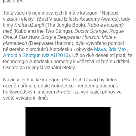
jistý dnes.
Totiž všech 5 nominovaných filmů v kategorii "Nejlepší
vizuální efekty" (Best Visual Effects Academy Awards), tedy
filmy
Kniha džunglí
(The Jungle Book),
Kubo a kouzelný
meč
(Kubo and the Two Strings),
Doctor Strange
,
Rogue
One: A Star Wars Story
a
Deepwater Horizon: Moře v
plamenech
(Deepwater Horizon), bylo vytvořeno pomocí
některého z produktů Autodesku - obvykle
Maya
,
3ds Max
,
Arnold
a
Shotgun
(
viz AU2016
). Už po dvě desetiletí platí, že
technologie Autodesku pomohly k vítězství každému držiteli
Oscara za nejlepší vizuální efekty.
Navíc v technické kategorii (
Sci-Tech Oscar
) byl letos
oceněn přímo produkt Autodesku - rendering nástroj s
hollywoodským jménem
Arnold
- za vynikající přínos ve
světě vytváření filmů: