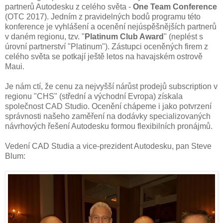
partnerů Autodesku z celého světa -
One Team Conference
(OTC 2017). Jedním z pravidelných bodů programu této
konference je vyhlášení a ocenění nejúspěšnějších partnerů
v daném regionu, tzv. "
Platinum Club Award
" (neplést s
úrovní partnerství "Platinum"). Zástupci oceněných firem z
celého světa se potkají ještě letos na havajském ostrově
Maui.
Je nám ctí, že cenu za nejvyšší nárůst prodejů subscription v
regionu "CHS" (střední a východní Evropa) získala
společnost CAD Studio. Ocenění chápeme i jako potvrzení
správnosti našeho zaměření na dodávky specializovaných
návrhových řešení Autodesku formou flexibilních pronájmů.
Vedení CAD Studia a vice-prezident Autodesku, pan Steve
Blum: