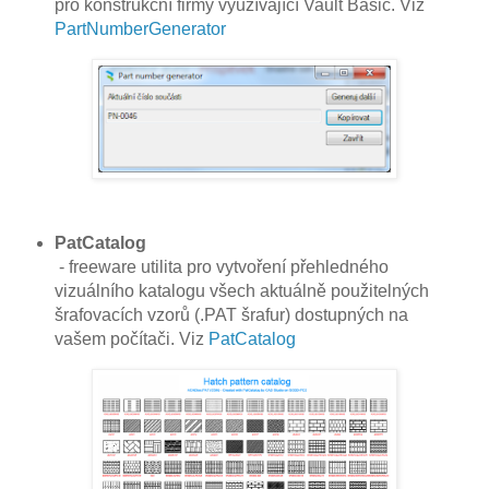
pro konstrukční firmy využívající Vault Basic. Viz
PartNumberGenerator
PatCatalog
- freeware utilita pro vytvoření přehledného
vizuálního katalogu všech aktuálně použitelných
šrafovacích vzorů (.PAT šrafur) dostupných na
vašem počítači. Viz
PatCatalog