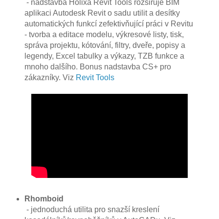
- nadstavba Holixa Revit Tools rozšiřuje BIM
aplikaci Autodesk Revit o sadu utilit a desítky
automatických funkcí zefektivňující práci v Revitu
- tvorba a editace modelu, výkresové listy, tisk,
správa projektu, kótování, filtry, dveře, popisy a
legendy, Excel tabulky a výkazy, TZB funkce a
mnoho dalšího. Bonus nadstavba CS+ pro
zákazníky. Viz
Revit Tools
Rhomboid
- jednoduchá utilita pro snazší kreslení