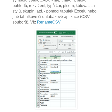
symbolů v AutoCADu - např. hladin, bloků,
pohledů, rozvržení, typů čar, písem, kótovacích
stylů, skupin, atd. - pomocí tabulek Excelu nebo
jiné tabulkové či databázové aplikace (CSV
souborů). Viz
RenameCSV