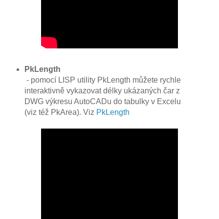
PkLength
- pomocí LISP utility PkLength můžete rychle
interaktivně vykazovat délky ukázaných čar z
DWG výkresu AutoCADu do tabulky v Excelu
(viz též PkArea). Viz
PkLength