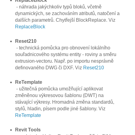
ReplaceBlock
- náhrada jakýchkoliv typů bloků, včetně
dynamických, se zachováním atributů, natočení a
dalších parametrů. Chytřejší BlockReplace. Viz
ReplaceBlock
Reset210
- technická pomůcka pro obnovení lokálního
souřadnicového systému entity - roviny a směru
extrusion-vectoru. Např. po importu nesprávně
definovaného DWG či DXF. Viz
Reset210
ReTemplate
- užitečná pomůcka umožňující aplikovat
změněnou výkresovou šablonu (DWT) na
stávající výkresy. Hromadná změna standardů,
stylů, hladin, písem podle jiné šablony. Viz
ReTemplate
Revit Tools