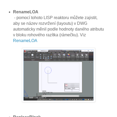
RenameLOA
- pomocí tohoto LISP reaktoru můžete zajistit,
aby se název rozvržení (layoutu) v DWG
automaticky měnil podle hodnoty daného atributu
v bloku rohového razítka (rámečku). Viz
RenameLOA