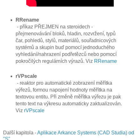
RRename
- příkaz PŘEJMEN na steroidech -
přejmenovávání bloků, hladin, rozvržení, typů
čar, pohledů, stylů, materiálů, souřadnicových
systémů a skupin buď pomocí jednoduchého
vyhledání/nahrazení podřetězců nebo pomocí
pokročilých regulárních výrazů. Viz
RRename
rVPscale
- reaktor pro automatické zobrazení měřítka
výřezů, formou napojení hodnoty měřítka na
textovou entitu. Při změně měřítka výřezu je pak
tento text na výkresu automaticky zaktualizován.
Viz
rVPscale
Další kapitola -
Aplikace Arkance Systems (CAD Studia) od
"S"
.