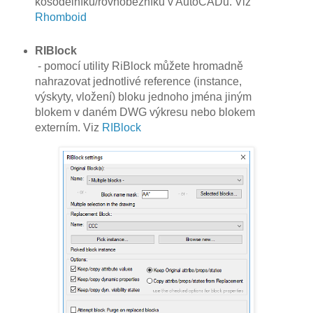
kosodélníků/rovnoběžníků v AutoCADu. Viz
Rhomboid
RIBlock
- pomocí utility RiBlock můžete hromadně
nahrazovat jednotlivé reference (instance,
výskyty, vložení) bloku jednoho jména jiným
blokem v daném DWG výkresu nebo blokem
externím. Viz
RIBlock