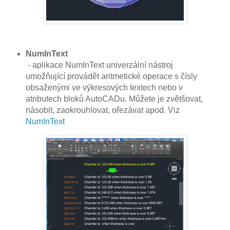
NumInText
- aplikace NumInText univerzální nástroj
umožňující provádět aritmetické operace s čísly
obsaženými ve výkresových textech nebo v
atributech bloků AutoCADu. Můžete je zvětšovat,
násobit, zaokrouhlovat, ořezávat apod. Viz
NumInText