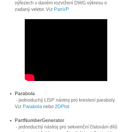
výřezech v daném rozvržení DWG výkresu o
zadaný vektor. Viz
PanVP
Parabola
- jednoduchý LISP nástroj pro kreslení paraboly.
Viz
Parabola
nebo
2DPlot
PartNumberGenerator
- jednoduchý nástroj pro sekvenční číslování dílů