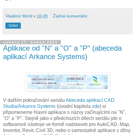
Vladimír Michl
v
10:49
Žádné komentáře:
Sdílet
sobota 17. dubna 2021
Aplikace od "N" a "O" a "P" (abeceda
aplikací Arkance Systems)
V dalším pokračování seriálu
Abeceda aplikací CAD
Studia/Arkance Systems
(úvodní kapitola
zde
) si
připomeneme hlavní aplikace s názvy začínajícími na "N",
"O" a "P". Stejně jako v předchozích dílech seriálu jde o
softwarové nástroje ve formě nadstaveb pro AutoCAD, Map,
Inventor, Revit, Civil 3D, nebo o samostatné aplikace z dílny