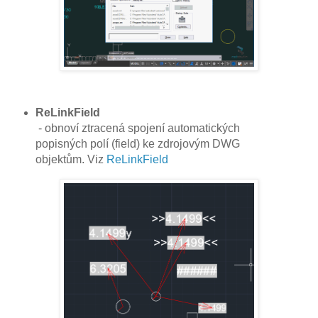
ReLinkField
- obnoví ztracená spojení automatických
popisných polí (field) ke zdrojovým DWG
objektům. Viz
ReLinkField