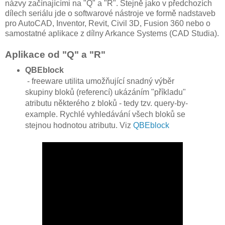
názvy začínajícími na "Q" a "R". Stejně jako v předchozích
dílech seriálu jde o softwarové nástroje ve formě nadstaveb
pro AutoCAD, Inventor, Revit, Civil 3D, Fusion 360 nebo o
samostatné aplikace z dílny Arkance Systems (CAD Studia).
Aplikace od "Q" a "R"
QBEblock
- freeware utilita umožňující snadný výběr
skupiny bloků (referencí) ukázáním "příkladu"
atributu některého z bloků - tedy tzv. query-by-
example. Rychlé vyhledávání všech bloků se
stejnou hodnotou atributu. Viz
QBEblock