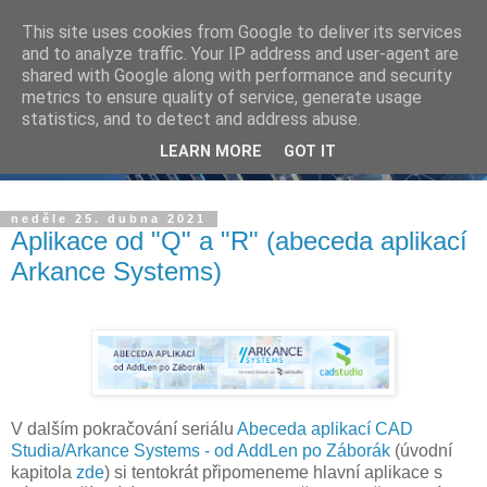
This site uses cookies from Google to deliver its services
and to analyze traffic. Your IP address and user-agent are
shared with Google along with performance and security
metrics to ensure quality of service, generate usage
statistics, and to detect and address abuse.
LEARN MORE
GOT IT
neděle 25. dubna 2021
Aplikace od "Q" a "R" (abeceda aplikací
Arkance Systems)
V dalším pokračování seriálu
Abeceda aplikací CAD
Studia/Arkance Systems - od AddLen po Záborák
(úvodní
kapitola
zde
) si tentokrát připomeneme hlavní aplikace s