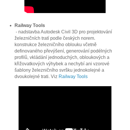
Railway Tools
- nadstavba Autodesk Civil 3D pro projektování
železničních tratí podle českých norem.
konstrukce železničního oblouku včetně
definovaného převýšení, generování podélných
profilů, vkládání jednoduchých, obloukových a
křižovatkových výhybek a nechybí ani vzorové
šablony železničního svršku jednokolejné a
dvoukolejné trati. Viz
Railway Tools