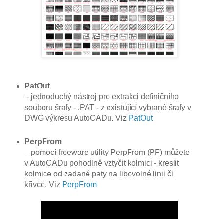
PatOut
- jednoduchý nástroj pro extrakci definičního
souboru šrafy - .PAT - z existující vybrané šrafy v
DWG výkresu AutoCADu. Viz
PatOut
PerpFrom
- pomocí freeware utility PerpFrom (PF) můžete
v AutoCADu pohodlně vztyčit kolmici - kreslit
kolmice od zadané paty na libovolné linii či
křivce. Viz
PerpFrom