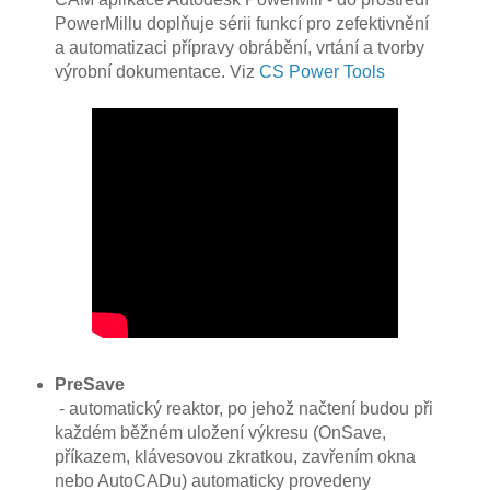
PowerMillu doplňuje sérii funkcí pro zefektivnění
a automatizaci přípravy obrábění, vrtání a tvorby
výrobní dokumentace. Viz
CS Power Tools
PreSave
- automatický reaktor, po jehož načtení budou při
každém běžném uložení výkresu (OnSave,
příkazem, klávesovou zkratkou, zavřením okna
nebo AutoCADu) automaticky provedeny