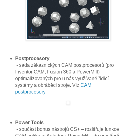
Postprocesory
- sada zákaznických CAM postprocesorů (pro
Inventor CAM, Fusion 360 a PowerMill)
optimalizovaných pro u nás využívané řídicí
systémy a obráběcí stroje. Viz
CAM
postprocesory
Power Tools
- součást bonus nástrojů CS+ – rozšiřuje funkce
CAM aplikace Autodesk PowerMill - do prostředí