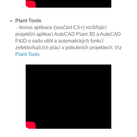
Plant Tools
- bonus aplikace (součást CS+) rozšiřující
projekční aplikaci AutoCAD Plant 3D a AutoCAD
P&ID o sadu utilit a automatických funkcí
zefektivňujících práci v potrubních projektech. Viz
Plant Tools