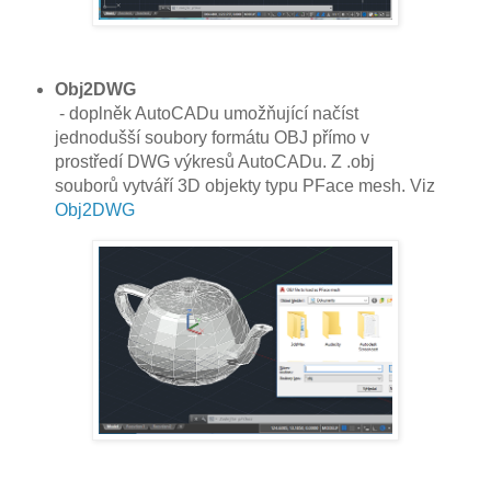
Obj2DWG
- doplněk AutoCADu umožňující načíst
jednodušší soubory formátu OBJ přímo v
prostředí DWG výkresů AutoCADu. Z .obj
souborů vytváří 3D objekty typu PFace mesh. Viz
Obj2DWG