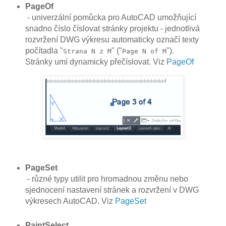
PageOf
- univerzální pomůcka pro AutoCAD umožňující
snadno číslo číslovat stránky projektu - jednotlivá
rozvržení DWG výkresu automaticky označí texty
počítadla "
" ("
").
Strana N z M
Page N of M
Stránky umí dynamicky přečíslovat. Viz
PageOf
PageSet
- různé typy utilit pro hromadnou změnu nebo
sjednocení nastavení stránek a rozvržení v DWG
výkresech AutoCAD. Viz
PageSet
PaintSelect