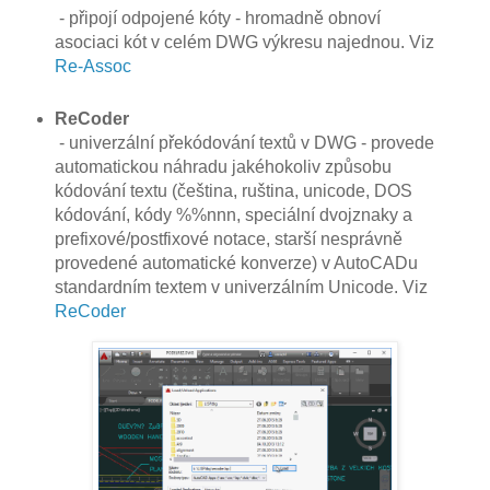
- připojí odpojené kóty - hromadně obnoví
asociaci kót v celém DWG výkresu najednou. Viz
Re-Assoc
ReCoder
- univerzální překódování textů v DWG - provede
automatickou náhradu jakéhokoliv způsobu
kódování textu (čeština, ruština, unicode, DOS
kódování, kódy %%nnn, speciální dvojznaky a
prefixové/postfixové notace, starší nesprávně
provedené automatické konverze) v AutoCADu
standardním textem v univerzálním Unicode. Viz
ReCoder