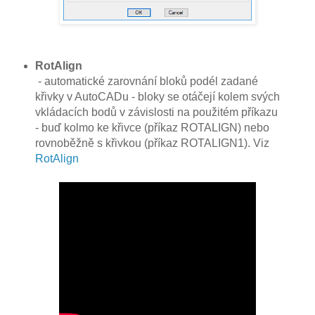
RotAlign
- automatické zarovnání bloků podél zadané
křivky v AutoCADu - bloky se otáčejí kolem svých
vkládacích bodů v závislosti na použitém příkazu
- buď kolmo ke křivce (příkaz ROTALIGN) nebo
rovnoběžně s křivkou (příkaz ROTALIGN1). Viz
RotAlign