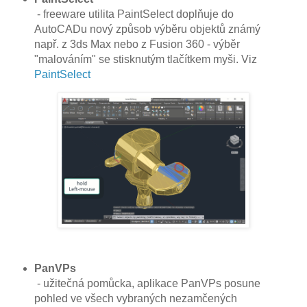
- freeware utilita PaintSelect doplňuje do
AutoCADu nový způsob výběru objektů známý
např. z 3ds Max nebo z Fusion 360 - výběr
"malováním" se stisknutým tlačítkem myši. Viz
PaintSelect
PanVPs
- užitečná pomůcka, aplikace PanVPs posune
pohled ve všech vybraných nezamčených