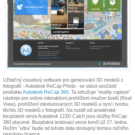
Užitečný cloudový software pro generování 3D modelů z
fotografií - Autodesk ReCap Photo - se stává součástí
produktu
Autodesk ReCap 360
. Ta sdružuje "reality capture"
nástroje pro online interaktivní prohlížení mračen bodů (Real
View), prohlížení otexturovaných 3D modelů a nyní i tvorbu
těchto 3D modelů z fotografií. Na rozdíl od amatérské
bezplatné verze Autodesk 123D Catch jsou služby ReCap
360 placené. Bezplatná testovací verze končí již 27. ledna.
Režim "ultra" bude od tohoto data dostupný formou ročního
pronájmu licence.