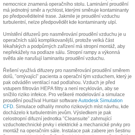
nemocnice znamená operačního stolu. Laminární proudění
má jednotný směr a rychlost, kterými směruje kontaminanty
po předpověditelné trase. Jakmile je proudění vzduchu
turbulentní, nelze předpovědět kde kontaminanty ulpí.
Umístění difuzerů pro nasměrování proudění vzduchu je u
operačních sálů komplikovanější, protože velká část
lékařských a podpůrných zařízení má stropní montáž, aby
nepřekážely na podlaze sálu. Stropní rampy a výkonná
světla ale narušují laminaritu proudění vzduchu.
Řešení využívá difuzery pro nasměrování proudění směrem
dolů, "omývající" pacienta a operační tým vzduchem, který je
pak odváděn ventilací nad podlahou. Vzduch je před
vstupem filtrován HEPA filtry a není recyklován, aby se
snížilo riziko infekce. Pro veškeré modelování a simulace
proudění používal Huntair software
Autodesk Simulation
CFD
. Simulace odhalily mnoho rizikových míst návrhu, kde
docházelo k turbulentním jevům. Výsledkem je pak
celostropní difuzní jednotka "Cleansuite" zahrnující
vzduchotechnické prvky i elektrické a mechanické prvky pro
montáž na operačním sále. Instalace pak zabere jen šestinu