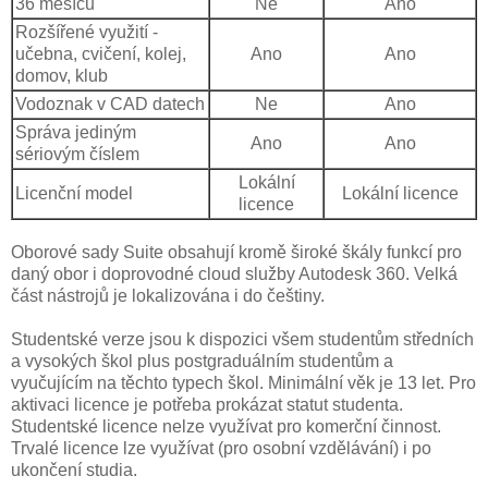
36 měsíců
Ne
Ano
Rozšířené využití -
učebna, cvičení, kolej,
Ano
Ano
domov, klub
Vodoznak v CAD datech
Ne
Ano
Správa jediným
Ano
Ano
sériovým číslem
Lokální
Licenční model
Lokální licence
licence
Oborové sady Suite obsahují kromě široké škály funkcí pro
daný obor i doprovodné cloud služby Autodesk 360. Velká
část nástrojů je lokalizována i do češtiny.
Studentské verze jsou k dispozici všem studentům středních
a vysokých škol plus postgraduálním studentům a
vyučujícím na těchto typech škol. Minimální věk je 13 let. Pro
aktivaci licence je potřeba prokázat statut studenta.
Studentské licence nelze využívat pro komerční činnost.
Trvalé licence lze využívat (pro osobní vzdělávání) i po
ukončení studia.