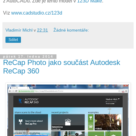
z AutoCADu. Zde je tento model v
123D Make
.
Viz
www.cadstudio.cz/123d
Vladimír Michl
v
22:31
Žádné komentáře:
Sdílet
pátek 17. ledna 2014
ReCap Photo jako součást Autodesk
ReCap 360