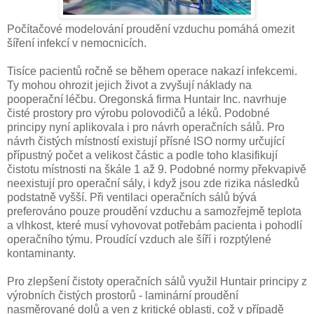
Počítačové modelování proudění vzduchu pomáhá omezit
šíření infekcí v nemocnicích.
Tisíce pacientů ročně se během operace nakazí infekcemi.
Ty mohou ohrozit jejich život a zvyšují náklady na
pooperační léčbu. Oregonská firma Huntair Inc. navrhuje
čisté prostory pro výrobu polovodičů a léků. Podobné
principy nyní aplikovala i pro návrh operačních sálů. Pro
návrh čistých místností existují přísné ISO normy určující
přípustný počet a velikost částic a podle toho klasifikují
čistotu místnosti na škále 1 až 9. Podobné normy překvapivě
neexistují pro operační sály, i když jsou zde rizika následků
podstatně vyšší. Při ventilaci operačních sálů bývá
preferováno pouze proudění vzduchu a samozřejmě teplota
a vlhkost, které musí vyhovovat potřebám pacienta i pohodlí
operačního týmu. Proudící vzduch ale šíří i rozptýlené
kontaminanty.
Pro zlepšení čistoty operačních sálů využil Huntair principy z
výrobních čistých prostorů - laminární proudění
nasměrované dolů a ven z kritické oblasti, což v případě