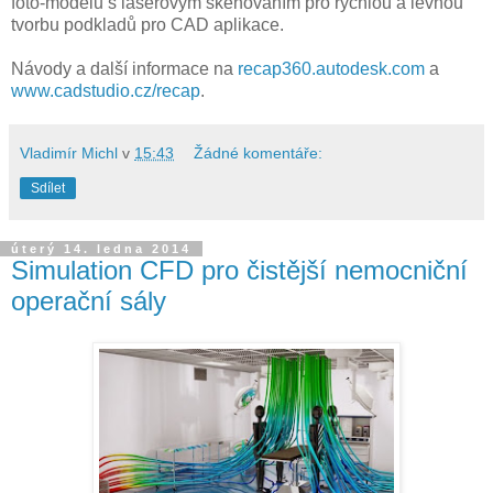
foto-modelů s laserovým skenováním pro rychlou a levnou
tvorbu podkladů pro CAD aplikace.
Návody a další informace na
recap360.autodesk.com
a
www.cadstudio.cz/recap
.
Vladimír Michl
v
15:43
Žádné komentáře:
Sdílet
úterý 14. ledna 2014
Simulation CFD pro čistější nemocniční
operační sály