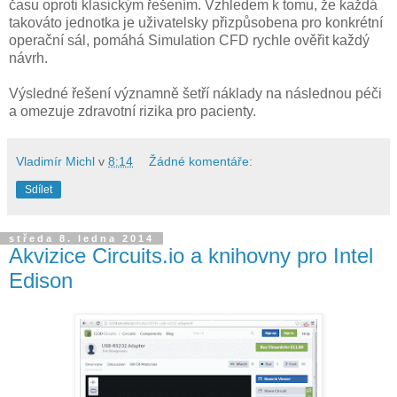
času oproti klasickým řešením. Vzhledem k tomu, že každá
takováto jednotka je uživatelsky přizpůsobena pro konkrétní
operační sál, pomáhá Simulation CFD rychle ověřit každý
návrh.
Výsledné řešení významně šetří náklady na následnou péči
a omezuje zdravotní rizika pro pacienty.
Vladimír Michl
v
8:14
Žádné komentáře:
Sdílet
středa 8. ledna 2014
Akvizice Circuits.io a knihovny pro Intel
Edison