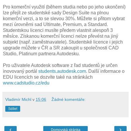
Pro komerční využití (během studia nebo po jeho ukončení)
lze přejít ze studentské sady Design Suite na plnou
komerční verzi, a to se slevou 30%. Můžete si přitom vybrat
mezi úrovněmi sad Ultimate, Premium, a Standard.
Studentskou licenci musíte předem vlastnit alespoň 3
měsíce. Získanou komerční licenci nelze převést na jiný
subjekt (např. zaměstnavatele). Studentské licence i jejich
upgrade můžete v ČR a SR zakoupit u společnosti CAD
Studio, Platinum partnera Autodesku.
Pro uživatele Autodesk software z řad studentů je určen
inovovaný portál
students.autodesk.com
. Další informace o
EDU licencích se dozvíte také na stránkách
www.cadstudio.cz/edu
Vladimír Michl
v
15:06
Žádné komentáře:
Sdílet
‹
›
Domovská stránka