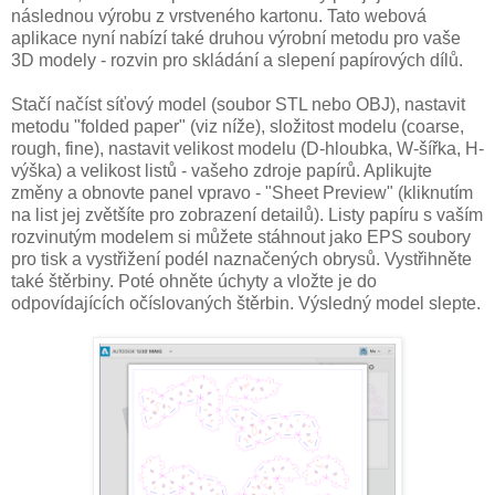
následnou výrobu z vrstveného kartonu. Tato webová
aplikace nyní nabízí také druhou výrobní metodu pro vaše
3D modely - rozvin pro skládání a slepení papírových dílů.
Stačí načíst síťový model (soubor STL nebo OBJ), nastavit
metodu "folded paper" (viz níže), složitost modelu (coarse,
rough, fine), nastavit velikost modelu (D-hloubka, W-šířka, H-
výška) a velikost listů - vašeho zdroje papírů. Aplikujte
změny a obnovte panel vpravo - "Sheet Preview" (kliknutím
na list jej zvětšíte pro zobrazení detailů). Listy papíru s vaším
rozvinutým modelem si můžete stáhnout jako EPS soubory
pro tisk a vystřižení podél naznačených obrysů. Vystřihněte
také štěrbiny. Poté ohněte úchyty a vložte je do
odpovídajících očíslovaných štěrbin. Výsledný model slepte.