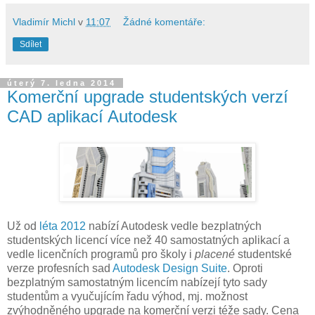
Vladimír Michl
v
11:07
Žádné komentáře:
Sdílet
úterý 7. ledna 2014
Komerční upgrade studentských verzí
CAD aplikací Autodesk
Už od
léta 2012
nabízí Autodesk vedle bezplatných
studentských licencí více než 40 samostatných aplikací a
vedle licenčních programů pro školy i
placené
studentské
verze profesních sad
Autodesk Design Suite
. Oproti
bezplatným samostatným licencím nabízejí tyto sady
studentům a vyučujícím řadu výhod, mj. možnost
zvýhodněného upgrade na komerční verzi téže sady. Cena