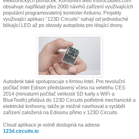
elektronických pomůcek. Komunitní web Instructables.com
obsahuje například přes 2000 návrhů zařízení využívajících
populární programovatelný kontroler Arduino. Projekty
využívající aplikaci "123D Circuits" sahají od jednoduché
blikající LED až po obvody autopilota pro létající drony.
Autodesk také spolupracuje s firmou Intel. Pro revoluční
počítač Intel Edison představený včera na veletrhu CES
2014 (miniaturní počítač velikosti SD karty s WiFi a
BlueTooth) přidává do 123D Circuits potřebné mechanické a
elektrické knihovny, takže je možné navrhovat a vyrábět
zařízení založená na Edisonu přímo v 123D Circuits.
Cloud aplikace je volně dostupná na adrese
123d.circuits.io