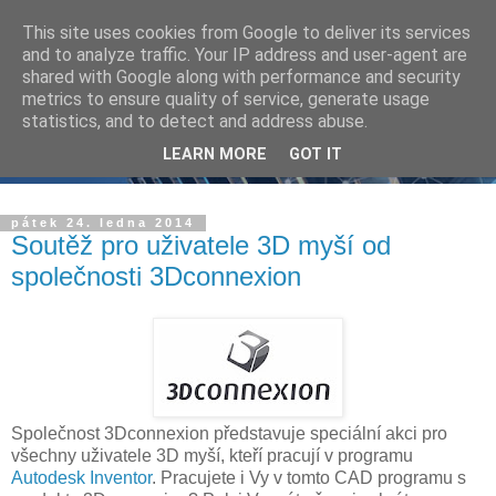
This site uses cookies from Google to deliver its services
and to analyze traffic. Your IP address and user-agent are
shared with Google along with performance and security
metrics to ensure quality of service, generate usage
statistics, and to detect and address abuse.
LEARN MORE
GOT IT
pátek 24. ledna 2014
Soutěž pro uživatele 3D myší od
společnosti 3Dconnexion
Společnost 3Dconnexion představuje speciální akci pro
všechny uživatele 3D myší, kteří pracují v programu
Autodesk Inventor
. Pracujete i Vy v tomto CAD programu s