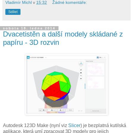
Vladimír Michl
v
15:32
Žádné komentáře:
Sdílet
sobota 18. ledna 2014
Dvacetistěn a další modely skládané z
papíru - 3D rozvin
Autodesk 123D Make (nyní viz
Slicer
) je bezplatná kutilská
aplikace, která umí zpracovat 3D modely pro jejich