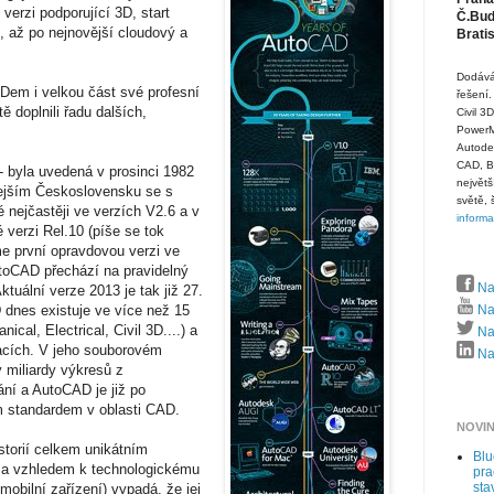
 verzi podporující 3D, start
Č.Budě
, až po nejnovější cloudový a
Brati
Dodává
Dem i velkou část své profesní
řešení.
ě doplnili řadu dalších,
Civil 3
PowerMi
Autode
CAD, B
- byla uvedená v prosinci 1982
největš
ejším Československu se s
světě, 
 nejčastěji ve verzích V2.6 a v
inform
é verzi Rel.10 (píše se tok
e první opravdovou verzi ve
oCAD přechází na pravidelný
Na
ktuální verze 2013 je tak již 27.
dnes existuje ve více než 15
Na
ical, Electrical, Civil 3D....) a
Naj
acích. V jeho souborovém
Naj
 miliardy výkresů z
ání a AutoCAD je již po
m standardem v oblasti CAD.
NOVI
storií celkem unikátním
Bl
e a vzhledem k technologickému
pra
sta
mobilní zařízení) vypadá, že jej