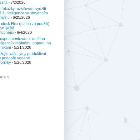
ežitá
- 7/2/2026
 překážky rozšiřování využití
lé inteligence ve stavebním
myslu
- 6/25/2026
odesk Flex (platba za použití)
nyní ještě
tupnější
- 6/4/2026
experimentování s umělou
eligencí k reálnému dopadu na
nikání
- 5/21/2026
žujte vaše týmy produktivní
y podpoře vedené
orníky
- 5/26/2026
BOOK