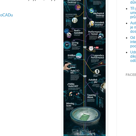
důl
Tři
umě
utoCADu
prů
Aut
je 
dos
Od 
int
pod
Udr
dík
odb
FACE