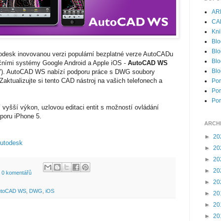
AR
CA
Kni
Blo
Blo
todesk inovovanou verzi populární bezplatné verze AutoCADu
Blo
ačními systémy Google Android a Apple iOS -
AutoCAD WS
Blo
"). AutoCAD WS nabízí podporu práce s DWG soubory
). Zaktualizujte si tento CAD nástroj na vašich telefonech a
Por
Por
Por
 vyšší výkon, uzlovou editaci entit s možností ovládání
poru iPhone 5.
ARCH
►
20
Autodesk
►
20
►
20
►
20
0 komentářů
►
20
utoCAD WS
,
DWG
,
iOS
►
20
►
20
►
20