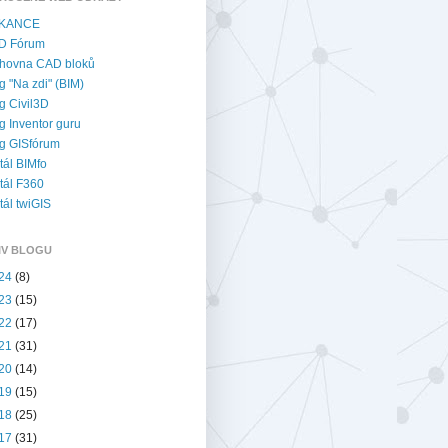
KANCE
D Fórum
hovna CAD bloků
g "Na zdi" (BIM)
g Civil3D
g Inventor guru
g GISfórum
tál BIMfo
tál F360
tál twiGIS
IV BLOGU
24
(8)
23
(15)
22
(17)
21
(31)
20
(14)
19
(15)
18
(25)
17
(31)