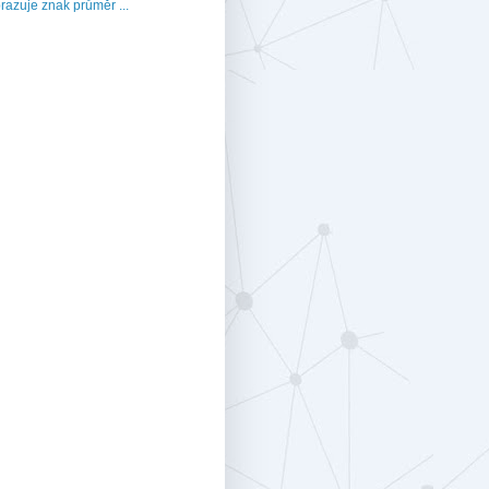
razuje znak průměr ...