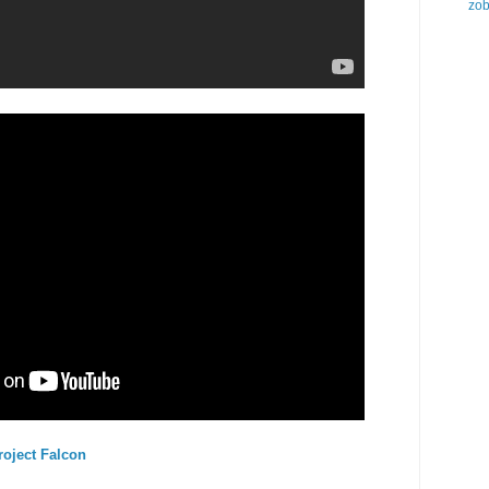
zob
roject Falcon