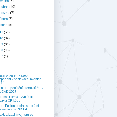
května
(5)
dubna
(10)
března
(7)
února
(5)
ledna
(5)
11
(54)
10
(39)
09
(61)
08
(45)
07
(1)
zší vytváření vazeb
ponent v sestavách Inventoru
7.1.
chlení spouštění produktů řady
toCAD 2027.
odesk Forma - vyplňujte
azy z QR kódu.
 do Fusion doplnit speciální
 závitů - pro 3D tisk, ...
aktualizaci Inventoru ze