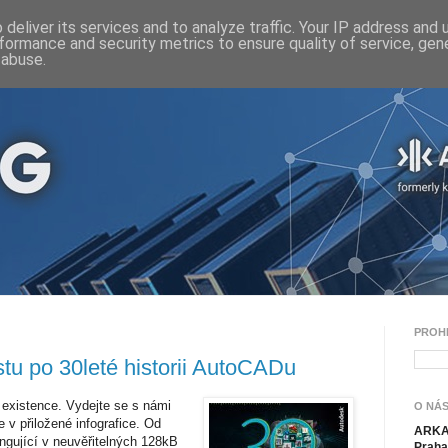
deliver its services and to analyze traffic. Your IP address and
formance and security metrics to ensure quality of service, ge
 abuse.
PROH
stu po 30leté historii AutoCADu
 existence. Vydejte se s námi
O NÁS
e v přiložené infografice. Od
ARKAN
gující v neuvěřitelných 128kB
Praha 