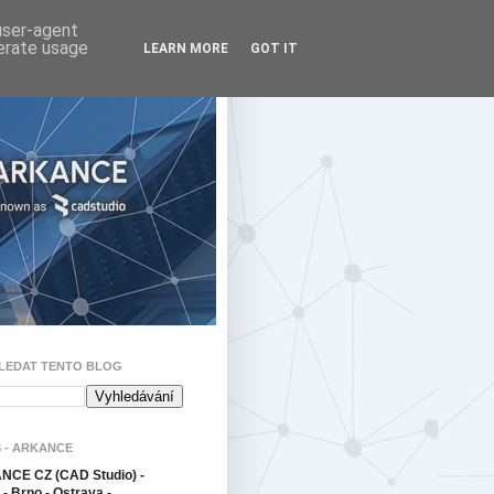
 user-agent
nerate usage
LEARN MORE
GOT IT
LEDAT TENTO BLOG
 - ARKANCE
CE CZ (CAD Studio) -
- Brno - Ostrava -