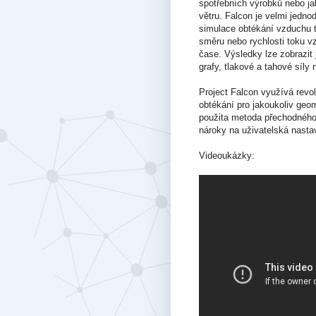
spotřebních výrobků nebo j
větru. Falcon je velmi jedno
simulace obtékání vzduchu t
směru nebo rychlosti toku v
čase. Výsledky lze zobrazit 
grafy, tlakové a tahové síly 
Project Falcon využívá revo
obtékání pro jakoukoliv geom
použita metoda přechodného 
nároky na uživatelská nasta
Videoukázky: