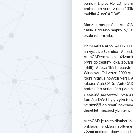
paměti(!), přes Rel.10 - první
profesních verzí v roce 1995
mobilní AutoCAD WS.
Mnozí z nás prošli s AutoCA
cesty a do této mapky by jist
osobních milníků.
První verze AutoCADu - 1.0 
na výstavě Comdex. V tehd
AutoCADem setkali uživatelé
první do češtiny lokalizovan
1988). V roce 1994 spouštím
Windows. Od verze 2000 Aut
roční rytmus nových verzí. A
release AutoCADu. AutoCAD 
profesních variantách (Mechan
v cca 20 jazykových lokaliz
formátu DWG byly vytvořeny
nejrůznějších oborů navrhov
desetiletí nezpochybnitelný
AutoCAD je touto dlouhou hi
příkladem v oblasti softwar
vývoji poslední doby (cloud, 