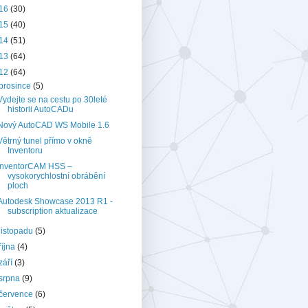
16
(30)
15
(40)
14
(51)
13
(64)
12
(64)
prosince
(5)
Vydejte se na cestu po 30leté
historii AutoCADu
Nový AutoCAD WS Mobile 1.6
Větrný tunel přímo v okně
Inventoru
InventorCAM HSS –
vysokorychlostní obrábění
ploch
Autodesk Showcase 2013 R1 -
subscription aktualizace
listopadu
(5)
října
(4)
září
(3)
srpna
(9)
července
(6)