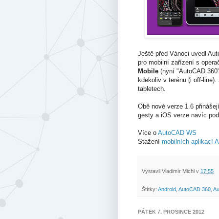
Ještě před Vánoci uvedl Au
pro mobilní zařízení s oper
Mobile
(nyní "AutoCAD 360
kdekoliv v terénu (i off-line
tabletech.
Obě nové verze 1.6 přinášejí
gesty a iOS verze navíc pod
Více o
AutoCAD WS
Stažení
mobilních aplikací 
Vystavil
Vladimír Michl
v
17:55
Štítky:
Android
,
AutoCAD 360
,
A
PÁTEK 7. PROSINCE 2012