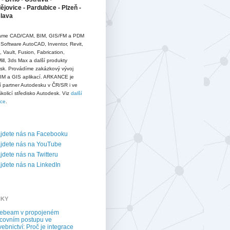
jovice - Pardubice - Plzeň -
slava
me CAD/CAM, BIM, GIS/FM a PDM
 Software AutoCAD, Inventor, Revit,
D, Vault, Fusion, Fabrication,
ll, 3ds Max a další produkty
sk. Provádíme zakázkový vývoj
IM a GIS aplikací. ARKANCE je
í partner Autodesku v ČR/SR i ve
školicí středisko Autodesk. Viz
další
ace
.
jdete nás na Facebooku
jdete nás na YouTube
dete nás na Twitteru
dete nás na LinkedIn
NKY
uebeam v propojeném
covním postupu ve
vebnictví: Proč je integrace