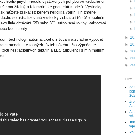
►
akýchkoliv jiných modelů vystavených pohybu ve vzduchu či
duše použitelný a tolerantní ke geometrii modelů. Výsledky
►
ak můžete získat již během několika vteřin. Při změně
►
zduchu se aktualizované výsledky zobrazují téměř v reálném
►
jako linie obtékání (2D nebo 3D), stínované roviny, vektorové
nebo koeficienty.
►
►
20
luční technologii automatického síťování a zvládne výpočet
►
20
etrii modelu, i v ranných fázích návrhu. Pro výpočet je
toku nestlačitelných tekutin a LES turbulencí s minimálními
►
20
vení.
►
20
►
20
TIPY
Sna
kom
202
Zry
Au
Aut
výk
Jak
typy
Po 