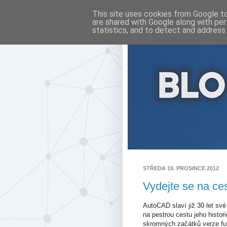
This site uses cookies from Google to 
are shared with Google along with per
statistics, and to detect and address
STŘEDA 19. PROSINCE 2012
Vydejte se na ce
AutoCAD slaví již 30 let své
na pestrou cestu jeho histori
skromných začátků verze fun