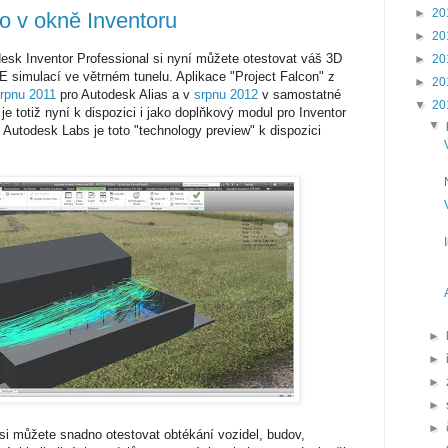
►
20
mo v okně Inventoru
►
20
esk Inventor Professional si nyní můžete otestovat váš 3D
►
20
AE simulací ve větrném tunelu. Aplikace "Project Falcon" z
►
20
rpnu 2011
pro Autodesk Alias a v
srpnu 2012
v samostatné
▼
20
e totiž nyní k dispozici i jako doplňkový modul pro Inventor
▼
 Autodesk Labs je toto "technology preview" k dispozici
►
►
►
►
►
 si můžete snadno otestovat obtékání vozidel, budov,