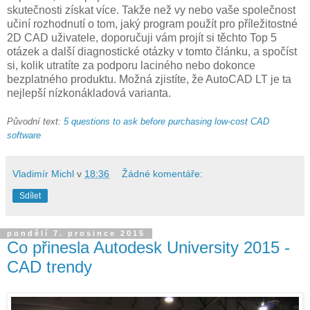
skutečnosti získat více. Takže než vy nebo vaše společnost
učiní rozhodnutí o tom, jaký program použít pro příležitostné
2D CAD uživatele, doporučuji vám projít si těchto Top 5
otázek a další diagnostické otázky v tomto článku, a spočíst
si, kolik utratíte za podporu laciného nebo dokonce
bezplatného produktu. Možná zjistíte, že AutoCAD LT je ta
nejlepší nízkonákladová varianta.
Původní text:
5 questions to ask before purchasing low-cost CAD
software
Vladimír Michl
v
18:36
Žádné komentáře:
Sdílet
pondělí 7. prosince 2015
Co přinesla Autodesk University 2015 -
CAD trendy