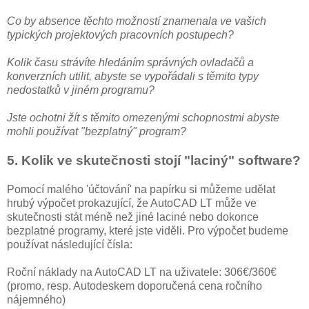
Co by absence těchto možností znamenala ve vašich
typických projektových pracovních postupech?
Kolik času strávíte hledáním správných ovladačů a
konverzních utilit, abyste se vypořádali s těmito typy
nedostatků v jiném programu?
Jste ochotni žít s těmito omezenými schopnostmi abyste
mohli používat "bezplatný" program?
5. Kolik ve skutečnosti stojí "laciný" software?
Pomocí malého 'účtování' na papírku si můžeme udělat
hrubý výpočet prokazující, že AutoCAD LT může ve
skutečnosti stát méně než jiné laciné nebo dokonce
bezplatné programy, které jste viděli. Pro výpočet budeme
používat následující čísla:
Roční náklady na AutoCAD LT na uživatele: 306€/360€
(promo, resp. Autodeskem doporučená cena ročního
nájemného)