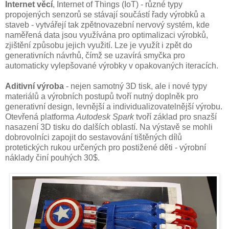
Internet věcí
, Internet of Things (IoT) - různé typy
propojených senzorů se stávají součástí řady výrobků a
staveb - vytvářejí tak zpětnovazební nervový systém, kde
naměřená data jsou využívána pro optimalizaci výrobků,
zjištění způsobu jejich využití. Lze je využít i zpět do
generativních návrhů, čímž se uzavírá smyčka pro
automaticky vylepšované výrobky v opakovaných iteracích.
Aditivní výroba
- nejen samotný 3D tisk, ale i nové typy
materiálů a výrobních postupů tvoří nutný doplněk pro
generativní design, levnější a individualizovatelnější výrobu.
Otevřená platforma
Autodesk Spark
tvoří základ pro snazší
nasazení 3D tisku do dalších oblastí. Na výstavě se mohli
dobrovolníci zapojit do sestavování tištěných dílů
protetických rukou určených pro postižené děti - výrobní
náklady činí pouhých 30$.