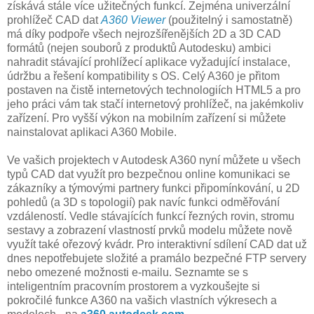
získává stále více užitečných funkcí. Zejména univerzální
prohlížeč CAD dat
A360 Viewer
(použitelný i samostatně)
má díky podpoře všech nejrozšířenějších 2D a 3D CAD
formátů (nejen souborů z produktů Autodesku) ambici
nahradit stávající prohlížecí aplikace vyžadující instalace,
údržbu a řešení kompatibility s OS. Celý A360 je přitom
postaven na čistě internetových technologiích HTML5 a pro
jeho práci vám tak stačí internetový prohlížeč, na jakémkoliv
zařízení. Pro vyšší výkon na mobilním zařízení si můžete
nainstalovat aplikaci A360 Mobile.
Ve vašich projektech v Autodesk A360 nyní můžete u všech
typů CAD dat využít pro bezpečnou online komunikaci se
zákazníky a týmovými partnery funkci připomínkování, u 2D
pohledů (a 3D s topologií) pak navíc funkci odměřování
vzdáleností. Vedle stávajících funkcí řezných rovin, stromu
sestavy a zobrazení vlastností prvků modelu můžete nově
využít také ořezový kvádr. Pro interaktivní sdílení CAD dat už
dnes nepotřebujete složité a pramálo bezpečné FTP servery
nebo omezené možnosti e-mailu. Seznamte se s
inteligentním pracovním prostorem a vyzkoušejte si
pokročilé funkce A360 na vašich vlastních výkresech a