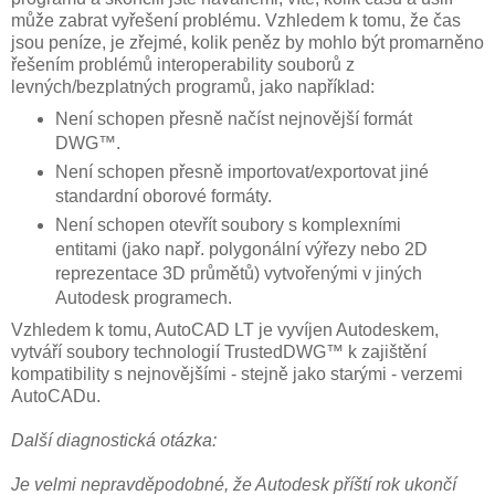
může zabrat vyřešení problému. Vzhledem k tomu, že čas
jsou peníze, je zřejmé, kolik peněz by mohlo být promarněno
řešením problémů interoperability souborů z
levných/bezplatných programů, jako například:
Není schopen přesně načíst nejnovější formát
DWG™.
Není schopen přesně importovat/exportovat jiné
standardní oborové formáty.
Není schopen otevřít soubory s komplexními
entitami (jako např. polygonální výřezy nebo 2D
reprezentace 3D průmětů) vytvořenými v jiných
Autodesk programech.
Vzhledem k tomu, AutoCAD LT je vyvíjen Autodeskem,
vytváří soubory technologií TrustedDWG™ k zajištění
kompatibility s nejnovějšími - stejně jako starými - verzemi
AutoCADu.
Další diagnostická otázka:
Je velmi nepravděpodobné, že Autodesk příští rok ukončí