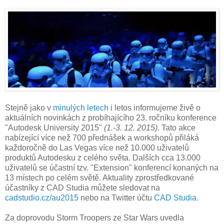
Stejně jako v
minulých letech
i letos informujeme živě o
aktuálních novinkách z probíhajícího 23. ročníku konference
"Autodesk University 2015"
(1.-3. 12. 2015)
. Tato akce
nabízející více než 700 přednášek a workshopů přiláká
každoročně do Las Vegas více než 10.000 uživatelů
produktů Autodesku z celého světa. Dalších cca 13.000
uživatelů se účastní tzv. "Extension" konferencí konaných na
13 místech po celém světě. Aktuality zprostředkované
účastníky z CAD Studia můžete sledovat na
cadstudio.cz/au2015
nebo na Twitter účtu
CAD Studia
.
Za doprovodu Storm Troopers ze Star Wars uvedla