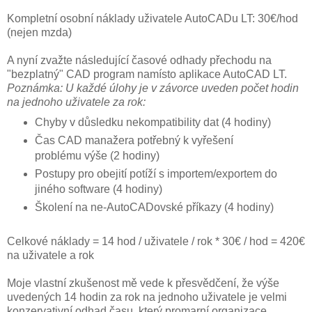
Kompletní osobní náklady uživatele AutoCADu LT: 30€/hod
(nejen mzda)
A nyní zvažte následující časové odhady přechodu na
"bezplatný" CAD program namísto aplikace AutoCAD LT.
Poznámka: U každé úlohy je v závorce uveden počet hodin
na jednoho uživatele za rok:
Chyby v důsledku nekompatibility dat (4 hodiny)
Čas CAD manažera potřebný k vyřešení
problému výše (2 hodiny)
Postupy pro obejití potíží s importem/exportem do
jiného software (4 hodiny)
Školení na ne-AutoCADovské příkazy (4 hodiny)
Celkové náklady = 14 hod / uživatele / rok * 30€ / hod = 420€
na uživatele a rok
Moje vlastní zkušenost mě vede k přesvědčení, že výše
uvedených 14 hodin za rok na jednoho uživatele je velmi
konzervativní odhad času, který promarní organizace