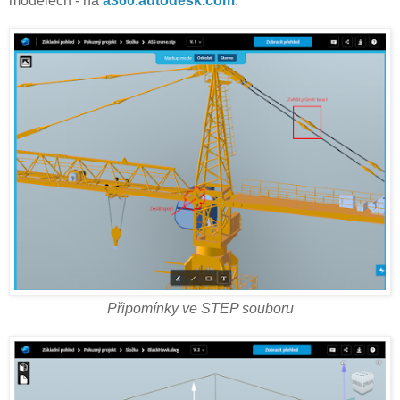
modelech - na
a360.autodesk.com
.
Připomínky ve STEP souboru