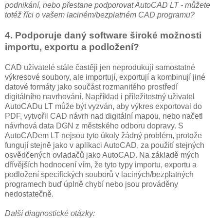
podnikání, nebo přestane podporovat AutoCAD LT - můžete
totéž říci o vašem laciném/bezplatném CAD programu?
4. Podporuje daný software široké možnosti
importu, exportu a podložení?
CAD uživatelé stále častěji jen neprodukují samostatné
výkresové soubory, ale importují, exportují a kombinují jiné
datové formáty jako součást rozmanitého prostředí
digitálního navrhování. Například i příležitostný uživatel
AutoCADu LT může být vyzván, aby výkres exportoval do
PDF, vytvořil CAD návrh nad digitální mapou, nebo načetl
návrhová data DGN z městského odboru dopravy. S
AutoCADem LT nejsou tyto úkoly žádný problém, protože
fungují stejně jako v aplikaci AutoCAD, za použití stejných
osvědčených ovladačů jako AutoCAD. Na základě mých
dřívějších hodnocení vím, že tyto typy importu, exportu a
podložení specifických souborů v laciných/bezplatných
programech buď úplně chybí nebo jsou prováděny
nedostatečně.
Další diagnostické otázky: