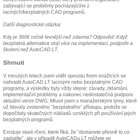
zabývající se problémy pocházejícími z
laciných/bezplatných CAD programů.
Další diagnostické otázka:
Kdy je 360€ ročně levnější než zdarma? Odpověď: Když
bezplatná alternativa stojí více na implementaci, podpoře a
školení než AutoCAD LT.
Shrnutí
V minulých letech jsem viděl spoustu firem snažících se
nahradit AutoCAD LT lacinými nebo bezplatnými CAD
programy, a výsledky byly vždy stejné: závady, zklamání,
implementační problémy a nakonec nedostatečná podpora
aktuální verze DWG. Mluvil jsem s manažerskými týmy, které
už litovaly zvoleného "bezplatného" přístupu, protože se
dopočítaly skutečných nákladů vzniklých při používání jejich
bezplatných programů.
Existuje staré rčení, které říká, že "dostanete přesně to co
zaplatíte", ale v případě AutoCADu LT můžete ve