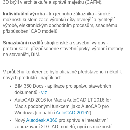
3D brýlí v architektuře a správě majetku (CAFM).
Individuální výroba
- trh jednoho zákazníka - široké
možnosti kustomizace výrobků díky levnější a rychlejší
výrobě, elektronickým obchodním procesům, snadnému
přizpůsobení CAD modelů.
Smazávání rozdílů
strojírenské a stavební výroby -
prefabrikace, přizpůsobené stavební prvky, výrobní metody
na staveništi, BIM.
V průběhu konference bylo oficiálně představeno i několik
nových produktů - například:
BIM 360 Docs - aplikace pro správu stavebních
dokumentů -
viz
AutoCAD 2016 for Mac a AutoCAD LT 2016 for
Mac s podobnými funkcemi jako AutoCAD pro
Windows (co nabízí
AutoCAD 2016
?)
Nový
Autodesk A360
pro správu a interaktivní
zobrazování 3D CAD modelů, nyní i s možností