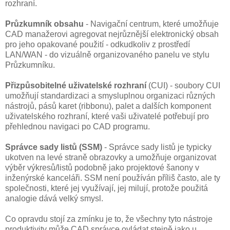
rozhraní.
Průzkumník obsahu
- Navigační centrum, které umožňuje
CAD manažerovi agregovat nejrůznější elektronický obsah
pro jeho opakované použití - odkudkoliv z prostředí
LAN/WAN - do vizuálně organizovaného panelu ve stylu
Průzkumníku.
Přizpůsobitelné uživatelské rozhraní
(CUI) - soubory CUI
umožňují standardizaci a smysluplnou organizaci různých
nástrojů, pásů karet (ribbonu), palet a dalších komponent
uživatelského rozhraní, které vaši uživatelé potřebují pro
přehlednou navigaci po CAD programu.
Správce sady listů (SSM)
- Správce sady listů je typicky
ukotven na levé straně obrazovky a umožňuje organizovat
výběr výkresů/listů podobně jako projektové šanony v
inženýrské kanceláři. SSM není používán příliš často, ale ty
společnosti, které jej využívají, jej milují, protože použitá
analogie dává velký smysl.
Co opravdu stojí za zmínku je to, že všechny tyto nástroje
produktivity může CAD správce ovládat stejně jako u