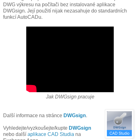
DWG výkresu na počítači bez instalované aplikace
DWGsign. Její použití nijak nezasahuje do standardních
funkcí AutoCADu.
Jak DWGsign pracuje
Další informace na stránce
DWGsign
.
Vyhledejte/vyzkoušejte/kupte
DWGsign
nebo další
aplikace CAD Studia
na