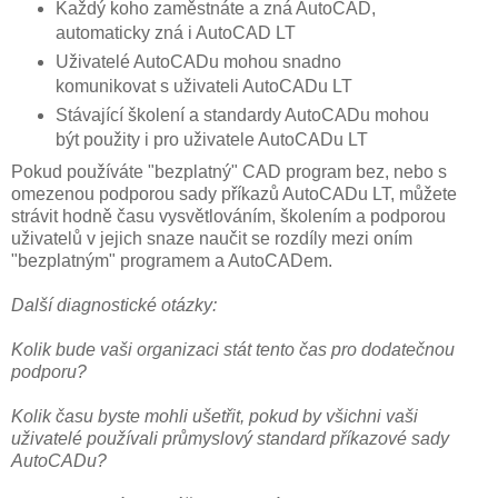
Každý koho zaměstnáte a zná AutoCAD,
automaticky zná i AutoCAD LT
Uživatelé AutoCADu mohou snadno
komunikovat s uživateli AutoCADu LT
Stávající školení a standardy AutoCADu mohou
být použity i pro uživatele AutoCADu LT
Pokud používáte "bezplatný" CAD program bez, nebo s
omezenou podporou sady příkazů AutoCADu LT, můžete
strávit hodně času vysvětlováním, školením a podporou
uživatelů v jejich snaze naučit se rozdíly mezi oním
"bezplatným" programem a AutoCADem.
Další diagnostické otázky:
Kolik bude vaši organizaci stát tento čas pro dodatečnou
podporu?
Kolik času byste mohli ušetřit, pokud by všichni vaši
uživatelé používali průmyslový standard příkazové sady
AutoCADu?