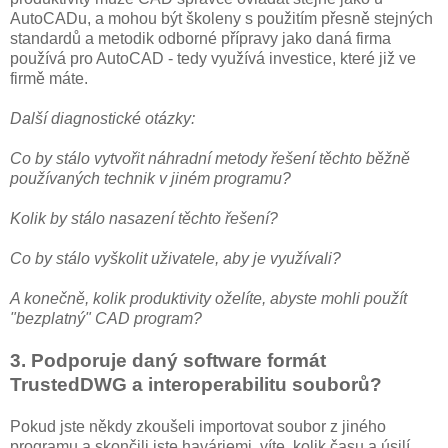
AutoCADu, a mohou být školeny s použitím přesně stejných
standardů a metodik odborné přípravy jako daná firma
používá pro AutoCAD - tedy využívá investice, které již ve
firmě máte.
Další diagnostické otázky:
Co by stálo vytvořit náhradní metody řešení těchto běžně
používaných technik v jiném programu?
Kolik by stálo nasazení těchto řešení?
Co by stálo vyškolit uživatele, aby je využívali?
A konečně, kolik produktivity oželíte, abyste mohli použít
"bezplatný" CAD program?
3. Podporuje daný software formát
TrustedDWG a interoperabilitu souborů?
Pokud jste někdy zkoušeli importovat soubor z jiného
programu a skončili jste haváriemi, víte, kolik času a úsilí