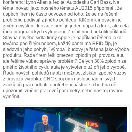
konferenci Lynn Allen a ředitel Autodesku Carl Bass. Na
téma inovací jako nosného tématu AU2015 připomněl, že
úspěch firem je často odvozen od toho, že se na řešení
problému podívají z jiného pohledu. Klíčem k inovacím je
změna myšlení. Inovace není je jeden nápad a krok, ale celá
řada pragmatických vylepšení. Zmínil hned několik příkladů.
Stavba nového sídla firmy Apple je například řešena jako
továrna pod širým nebem, každý panel má RFID čip, je
sledován jeho pohyb, "výroba" budovy je řešena jako výroba
produktu. Řada firem řeší omezení zplodin při provozu aut,
ale řešíme vůbec správný problém? Celých 30% zplodin ze
plného životního cyklu auta je vytvořeno už při jeho výrobě.
Řadu nových pohledů nabízí možnost získání zpětné vazby
z provozu výrobku. CNC stroj umí nasloucháním svých
zvuků při práci odhalit opotřebení nástroje a buď na něj
upozornit, změnit pracovní parametry, nebo nástroj rovnou
vyměnit.