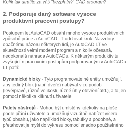
Kolik tak utratíte za váš "bezplatný" CAD program?
2. Podporuje daný software vysoce
produktivní pracovní postupy?
Postupem let AutoCAD obsáhl mnoho vysoce produktivních
způsobů práce a AutoCAD LT udržoval krok. Navzdory
opačnému názoru některých lidí, je AutoCAD LT ve
skutečnosti velmi moderní program a nikoliv očesaná,
nedokonalá náhrada AutoCADu. K některým produktivitu
zvyšujícím pracovním postupům podporovaným v AutoCADu
LT patří:
Dynamické bloky
- Tyto programovatelné entity umožňují,
aby jediný blok (např. dveře) nabýval více podob
(levé/pravé, různé velikosti, různé úhly otevření atd.), a to jen
pomocí několika kliknutí uživatele.
Palety nástrojů
- Mohou být umístěny kdekoliv na ploše
podle přání uživatele a umožňují vizuálně nabízet vícero
typů obsahu, jako například bloky, tabulky a podobně, a
přetahovat je myší do výkresu pomocí snadno použitelného