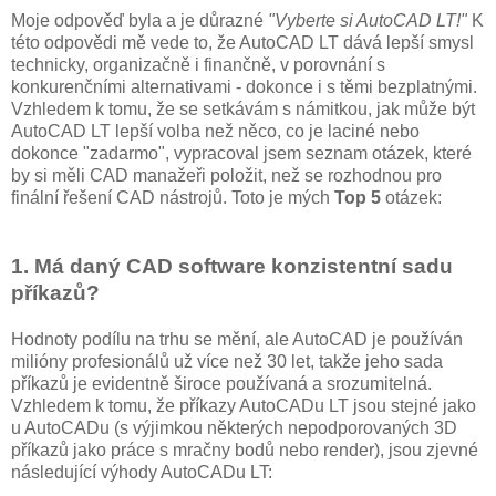
Moje odpověď byla a je důrazné
"Vyberte si AutoCAD LT!"
K
této odpovědi mě vede to, že AutoCAD LT dává lepší smysl
technicky, organizačně i finančně, v porovnání s
konkurenčními alternativami - dokonce i s těmi bezplatnými.
Vzhledem k tomu, že se setkávám s námitkou, jak může být
AutoCAD LT lepší volba než něco, co je laciné nebo
dokonce "zadarmo", vypracoval jsem seznam otázek, které
by si měli CAD manažeři položit, než se rozhodnou pro
finální řešení CAD nástrojů. Toto je mých
Top 5
otázek:
1. Má daný CAD software konzistentní sadu
příkazů?
Hodnoty podílu na trhu se mění, ale AutoCAD je používán
milióny profesionálů už více než 30 let, takže jeho sada
příkazů je evidentně široce používaná a srozumitelná.
Vzhledem k tomu, že příkazy AutoCADu LT jsou stejné jako
u AutoCADu (s výjimkou některých nepodporovaných 3D
příkazů jako práce s mračny bodů nebo render), jsou zjevné
následující výhody AutoCADu LT: