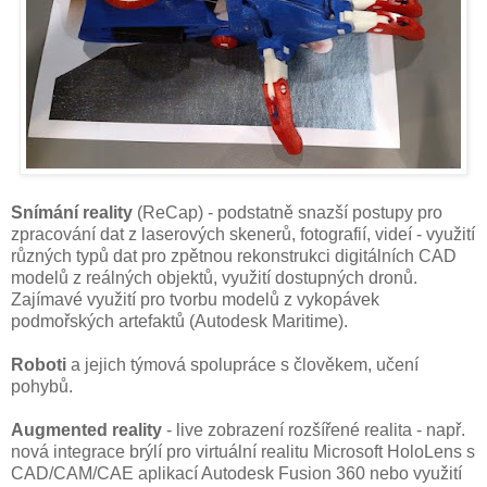
Snímání reality
(ReCap) - podstatně snazší postupy pro
zpracování dat z laserových skenerů, fotografií, videí - využití
různých typů dat pro zpětnou rekonstrukci digitálních CAD
modelů z reálných objektů, využití dostupných dronů.
Zajímavé využití pro tvorbu modelů z vykopávek
podmořských artefaktů (Autodesk Maritime).
Roboti
a jejich týmová spolupráce s člověkem, učení
pohybů.
Augmented reality
- live zobrazení rozšířené realita - např.
nová integrace brýlí pro virtuální realitu Microsoft HoloLens s
CAD/CAM/CAE aplikací Autodesk Fusion 360 nebo využití