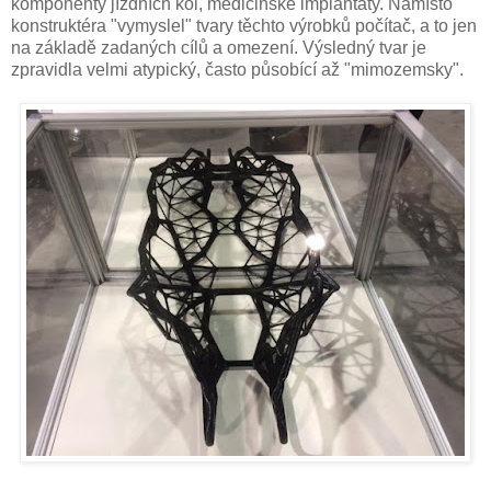
komponenty jízdních kol, medicinské implantáty. Namísto
konstruktéra "vymyslel" tvary těchto výrobků počítač, a to jen
na základě zadaných cílů a omezení. Výsledný tvar je
zpravidla velmi atypický, často působící až "mimozemsky".