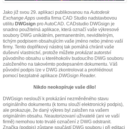
Jako již svou 29. aplikaci publikovanou na
Autodesk
Exchange Apps
uvedla firma CAD Studio nadstavbovou
utilitu
DWGsign
pro AutoCAD. CADstudio DWGsign je
snadno použitelná aplikace, která označí vaše výkresové
soubory DWG unikátním, permanentním, neviditelným,
tichým podpisem obsahujícím vaše jméno nebo jméno vaší
firmy. Tento doplňkový nástroj tak pomáhá chránit vaše
duševní vlastnictví, protože můžete
prokázat
autorství
původního obsahu u kteréhokoliv budoucího DWG souboru
založeného na takovémto podepsaném dokumentu. Váš
původní podpis lze v DWG zkontrolovat a prohlédnout
pomocí bezplatné aplikace
DWGsign Reader
.
Nikdo neokopíruje vaše dílo!
DWGsign neslouží k prokázání nezměněného stavu
originálního dokumentu (k tomu slouží elektronický podpis),
ale prokazuje, že daný výkres byl založen na vašem
originálním obsahu. Neautorizovaní uživatelé (ani ve vaší
firmě) nemohou toto trvalé označení z DWG odstranit.
Značka (podpis) zůstane součástí DWG souboru i při editaci