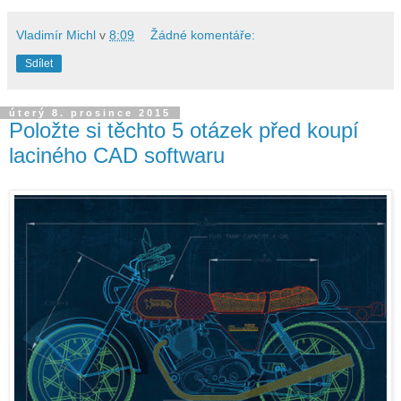
Vladimír Michl
v
8:09
Žádné komentáře:
Sdílet
úterý 8. prosince 2015
Položte si těchto 5 otázek před koupí
laciného CAD softwaru