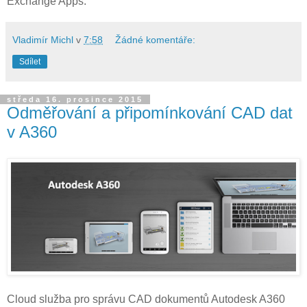
Exchange Apps.
Vladimír Michl
v
7:58
Žádné komentáře:
Sdílet
středa 16. prosince 2015
Odměřování a připomínkování CAD dat
v A360
Cloud služba pro správu CAD dokumentů Autodesk A360