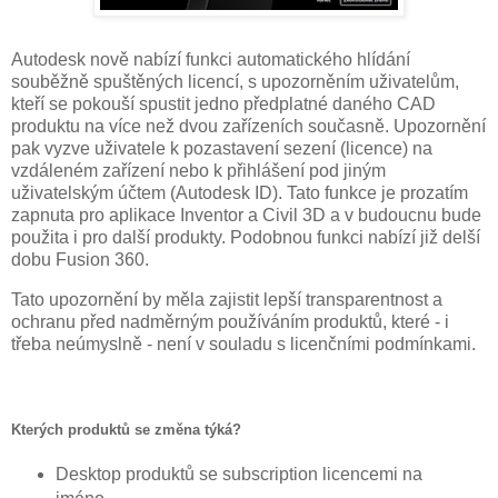
Autodesk nově nabízí funkci automatického hlídání
souběžně spuštěných licencí, s upozorněním uživatelům,
kteří se pokouší spustit jedno předplatné daného CAD
produktu na více než dvou zařízeních současně. Upozornění
pak vyzve uživatele k pozastavení sezení (licence) na
vzdáleném zařízení nebo k přihlášení pod jiným
uživatelským účtem (Autodesk ID). Tato funkce je prozatím
zapnuta pro aplikace Inventor a Civil 3D a v budoucnu bude
použita i pro další produkty. Podobnou funkci nabízí již delší
dobu Fusion 360.
Tato upozornění by měla zajistit lepší transparentnost a
ochranu před nadměrným používáním produktů, které - i
třeba neúmyslně - není v souladu s licenčními podmínkami.
Kterých produktů se změna týká?
Desktop produktů se subscription licencemi na