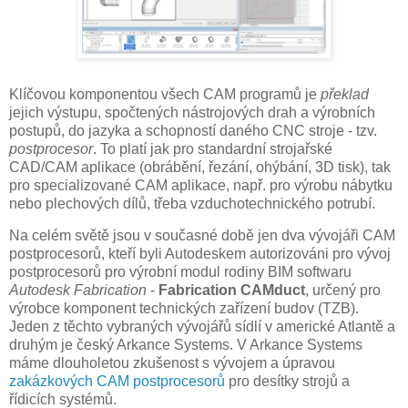
Klíčovou komponentou všech CAM programů je
překlad
jejich výstupu, spočtených nástrojových drah a výrobních
postupů, do jazyka a schopností daného CNC stroje - tzv.
postprocesor
. To platí jak pro standardní strojařské
CAD/CAM aplikace (obrábění, řezání, ohýbání, 3D tisk), tak
pro specializované CAM aplikace, např. pro výrobu nábytku
nebo plechových dílů, třeba vzduchotechnického potrubí.
Na celém světě jsou v současné době jen dva vývojáři CAM
postprocesorů, kteří byli Autodeskem autorizováni pro vývoj
postprocesorů pro výrobní modul rodiny BIM softwaru
Autodesk Fabrication
-
Fabrication CAMduct
, určený pro
výrobce komponent technických zařízení budov (TZB).
Jeden z těchto vybraných vývojářů sídlí v americké Atlantě a
druhým je český Arkance Systems. V Arkance Systems
máme dlouholetou zkušenost s vývojem a úpravou
zakázkových CAM postprocesorů
pro desítky strojů a
řídicích systémů.