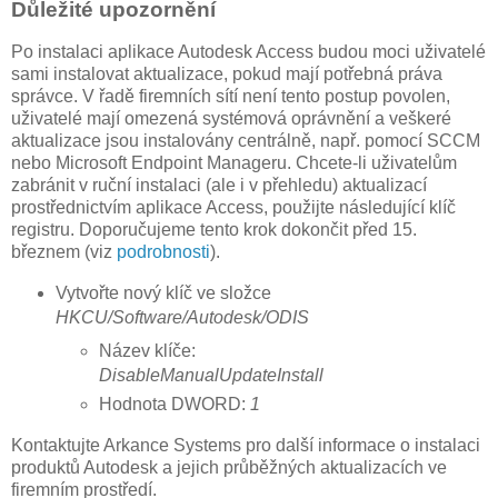
Důležité upozornění
Po instalaci aplikace Autodesk Access budou moci uživatelé
sami instalovat aktualizace, pokud mají potřebná práva
správce. V řadě firemních sítí není tento postup povolen,
uživatelé mají omezená systémová oprávnění a veškeré
aktualizace jsou instalovány centrálně, např. pomocí SCCM
nebo Microsoft Endpoint Manageru. Chcete-li uživatelům
zabránit v ruční instalaci (ale i v přehledu) aktualizací
prostřednictvím aplikace Access, použijte následující klíč
registru. Doporučujeme tento krok dokončit před 15.
březnem (viz
podrobnosti
).
Vytvořte nový klíč ve složce
HKCU/Software/Autodesk/ODIS
Název klíče:
DisableManualUpdateInstall
Hodnota DWORD:
1
Kontaktujte Arkance Systems pro další informace o instalaci
produktů Autodesk a jejich průběžných aktualizacích ve
firemním prostředí.