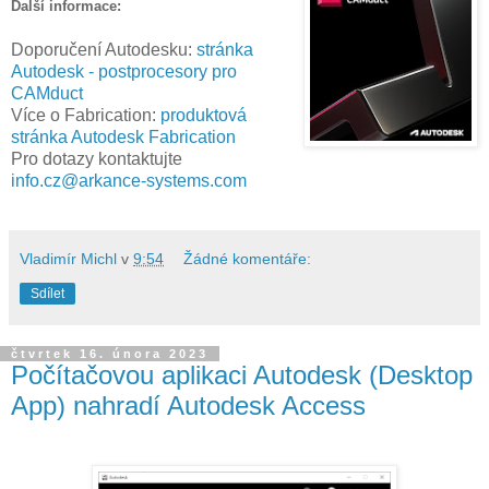
Další informace:
Doporučení Autodesku:
stránka
Autodesk - postprocesory pro
CAMduct
Více o Fabrication:
produktová
stránka Autodesk Fabrication
Pro dotazy kontaktujte
info.cz@arkance-systems.com
Vladimír Michl
v
9:54
Žádné komentáře:
Sdílet
čtvrtek 16. února 2023
Počítačovou aplikaci Autodesk (Desktop
App) nahradí Autodesk Access