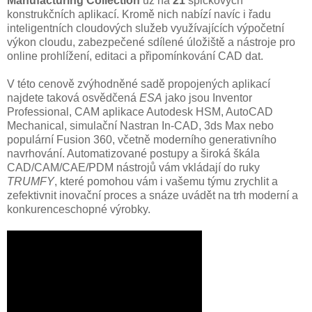
Manufacturing Collection
už na
21
špičkových
konstrukčních aplikací. Kromě nich nabízí navíc i řadu
inteligentních cloudových služeb využívajících výpočetní
výkon cloudu, zabezpečené sdílené úložiště a nástroje pro
online prohlížení, editaci a připomínkování CAD dat.
V této cenově zvýhodněné sadě propojených aplikací
najdete taková osvědčená
ESA
jako jsou Inventor
Professional, CAM aplikace Autodesk HSM, AutoCAD
Mechanical, simulační Nastran In-CAD, 3ds Max nebo
populární Fusion 360, včetně moderního generativního
navrhování. Automatizované postupy a široká škála
CAD/CAM/CAE/PDM nástrojů vám vkládají do ruky
TRUMFY
, které pomohou vám i vašemu týmu zrychlit a
zefektivnit inovační proces a snáze uvádět na trh moderní a
konkurenceschopné výrobky.