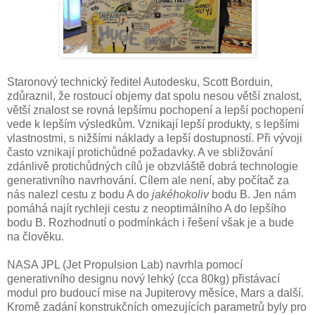
Staronový technický ředitel Autodesku, Scott Borduin,
zdůraznil, že rostoucí objemy dat spolu nesou větší znalost,
větší znalost se rovná lepšímu pochopení a lepší pochopení
vede k lepším výsledkům. Vznikají lepší produkty, s lepšími
vlastnostmi, s nižšími náklady a lepší dostupností. Při vývoji
často vznikají protichůdné požadavky. A ve sbližování
zdánlivě protichůdných cílů je obzvláště dobrá technologie
generativního navrhování. Cílem ale není, aby počítač za
nás nalezl cestu z bodu A do
jakéhokoliv
bodu B. Jen nám
pomáhá najít rychleji cestu z neoptimálního A do lepšího
bodu B. Rozhodnutí o podmínkách i řešení však je a bude
na člověku.
NASA JPL (Jet Propulsion Lab) navrhla pomocí
generativního designu nový lehký (cca 80kg) přistávací
modul pro budoucí mise na Jupiterovy měsíce, Mars a další.
Kromě zadání konstrukčních omezujících parametrů byly pro