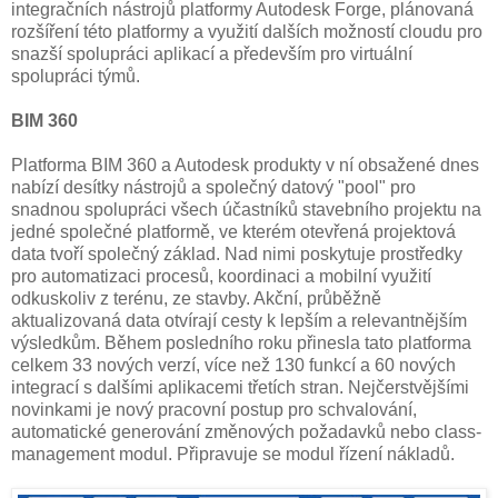
integračních nástrojů platformy Autodesk Forge, plánovaná
rozšíření této platformy a využití dalších možností cloudu pro
snazší spolupráci aplikací a především pro virtuální
spolupráci týmů.
BIM 360
Platforma BIM 360 a Autodesk produkty v ní obsažené dnes
nabízí desítky nástrojů a společný datový "pool" pro
snadnou spolupráci všech účastníků stavebního projektu na
jedné společné platformě, ve kterém otevřená projektová
data tvoří společný základ. Nad nimi poskytuje prostředky
pro automatizaci procesů, koordinaci a mobilní využití
odkuskoliv z terénu, ze stavby. Akční, průběžně
aktualizovaná data otvírají cesty k lepším a relevantnějším
výsledkům. Během posledního roku přinesla tato platforma
celkem 33 nových verzí, více než 130 funkcí a 60 nových
integrací s dalšími aplikacemi třetích stran. Nejčerstvějšími
novinkami je nový pracovní postup pro schvalování,
automatické generování změnových požadavků nebo class-
management modul. Připravuje se modul řízení nákladů.