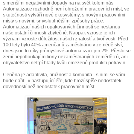
s menšími negativními dopady na na svět kolem nás.
Automatizace rozhodně není ohrožením pracovních míst, ve
skutečnosti vytváří nové ekosystémy, s novými pracovními
místy s novými, smysluplnějšími způsoby práce.
Automatizací našich opakovaných činností se nestanou
naše ostatní činnosti zbytečné. Naopak vzroste jejich
význam, vzroste důležitost našich znalostí a tvořivosti. Před
100 lety bylo 40% američanů zaměstnáno v zemědělství,
dnes jsou to díky průmyslové automatizaci jen 2%. Přesto se
zemí nepotloukají miliony nezaměstnaných zemědělců, ani
obyvatelstvo netrpí hlady kvůli omezené produkci potravin.
Ceněna je adaptivita, pružnost a komunita - s nimi se vám
bude dařit i v nastupující éře, kde hrozí spíše nedostatek
dovedností než nedostatek pracovních míst.