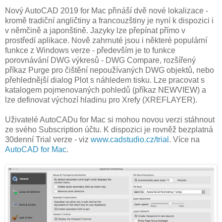
Nový AutoCAD 2019 for Mac přináší dvě nové lokalizace -
kromě tradiční angličtiny a francouzštiny je nyní k dispozici i
v němčině a japonštině. Jazyky lze přepínat přímo v
prostředí aplikace. Nově zahrnuté jsou i některé populární
funkce z Windows verze - především je to funkce
porovnávání DWG výkresů - DWG Compare, rozšířený
příkaz Purge pro čištění nepoužívaných DWG objektů, nebo
přehlednější dialog Plot s náhledem tisku. Lze pracovat s
katalogem pojmenovaných pohledů (příkaz NEWVIEW) a
lze definovat výchozí hladinu pro Xrefy (XREFLAYER).
Uživatelé AutoCADu for Mac si mohou novou verzi stáhnout
ze svého Subscription účtu. K dispozici je rovněž bezplatná
30denní Trial verze - viz
www.cadstudio.cz/trial
. Více na
AutoCAD for Mac
.