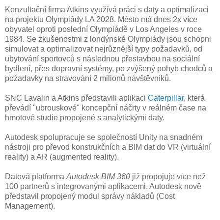
Konzultační firma Atkins využívá práci s daty a optimalizaci
na projektu Olympiády LA 2028. Město má dnes 2x více
obyvatel oproti poslední Olympiádě v Los Angeles v roce
1984. Se zkušenostmi z londýnské Olympiády jsou schopni
simulovat a optimalizovat nejrůznější typy požadavků, od
ubytování sportovců s následnou přestavbou na sociální
bydlení, přes dopravní systémy, po zvýšený pohyb chodců a
požadavky na stravování 2 milionů návštěvníků.
SNC Lavalin a Atkins představili aplikaci
Caterpillar
, která
převádí "ubrouskové" koncepční náčrty v reálném čase na
hmotové studie propojené s analytickými daty.
Autodesk spolupracuje se společností Unity na snadném
nástroji pro převod konstrukčních a BIM dat do VR (virtuální
reality) a AR (augmented reality).
Datová platforma
Autodesk BIM 360
již propojuje více než
100 partnerů s integrovanými aplikacemi. Autodesk nově
představil propojený modul správy nákladů (Cost
Management).