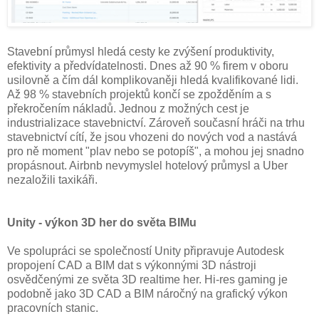
Stavební průmysl hledá cesty ke zvýšení produktivity,
efektivity a předvídatelnosti. Dnes až 90 % firem v oboru
usilovně a čím dál komplikovaněji hledá kvalifikované lidi.
Až 98 % stavebních projektů končí se zpožděním a s
překročením nákladů. Jednou z možných cest je
industrializace stavebnictví. Zároveň současní hráči na trhu
stavebnictví cítí, že jsou vhozeni do nových vod a nastává
pro ně moment "plav nebo se potopíš", a mohou jej snadno
propásnout. Airbnb nevymyslel hotelový průmysl a Uber
nezaložili taxikáři.
Unity - výkon 3D her do světa BIMu
Ve spolupráci se společností Unity připravuje Autodesk
propojení CAD a BIM dat s výkonnými 3D nástroji
osvědčenými ze světa 3D realtime her. Hi-res gaming je
podobně jako 3D CAD a BIM náročný na grafický výkon
pracovních stanic.