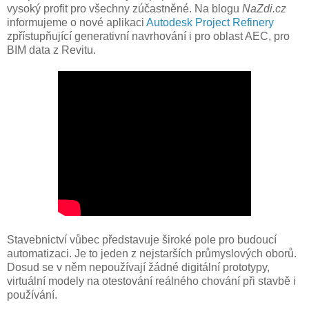
vysoký profit pro všechny zúčastněné. Na blogu
NaZdi.cz
informujeme o nové aplikaci
Autodesk Project Refinery
zpřístupňující generativní navrhování i pro oblast AEC, pro
BIM data z Revitu.
Stavebnictví vůbec představuje široké pole pro budoucí
automatizaci. Je to jeden z nejstarších průmyslových oborů.
Dosud se v něm nepoužívají žádné digitální prototypy,
virtuální modely na otestování reálného chování při stavbě i
používání.