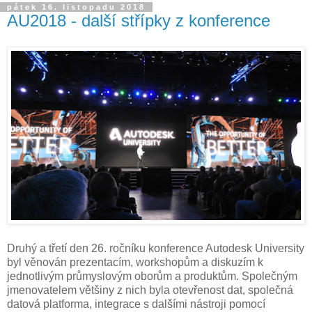
pátek 16. listopadu 2018
AU2018 - další střípky z konference
Druhý a třetí den 26. ročníku konference Autodesk University
byl věnován prezentacím, workshopům a diskuzím k
jednotlivým průmyslovým oborům a produktům. Společným
jmenovatelem většiny z nich byla otevřenost dat, společná
datová platforma, integrace s dalšími nástroji pomocí