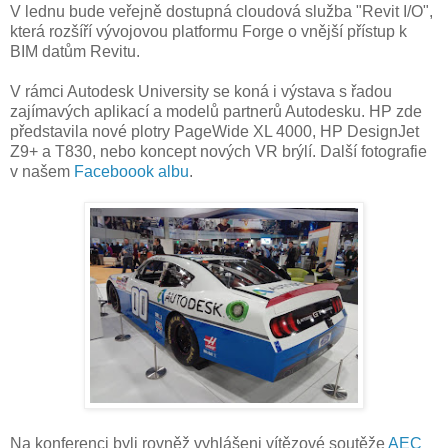
V lednu bude veřejně dostupná cloudová služba "Revit I/O",
která rozšíří vývojovou platformu Forge o vnější přístup k
BIM datům Revitu.
V rámci Autodesk University se koná i výstava s řadou
zajímavých aplikací a modelů partnerů Autodesku. HP zde
představila nové plotry PageWide XL 4000, HP DesignJet
Z9+ a T830, nebo koncept nových VR brýlí. Další fotografie
v našem
Faceboook albu
.
Na konferenci byli rovněž vyhlášeni vítězové soutěže
AEC