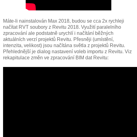
Máte-li nainstalován Max 2018, budou se cca 2x rychleji
načítat RVT soubory z Revitu 2018. Využití paralelního
zpracování ale podstatně urychlí i načítání běžných
aktuálních verzí projektů Revitu. Přesněji (umístění,
intenzita, velikost) jsou načítána světla z projektů Revitu.
Přehlednější je dialog nastavení voleb importu z Revitu. Viz
rekapitulace změn ve zpracování BIM dat Revitu: