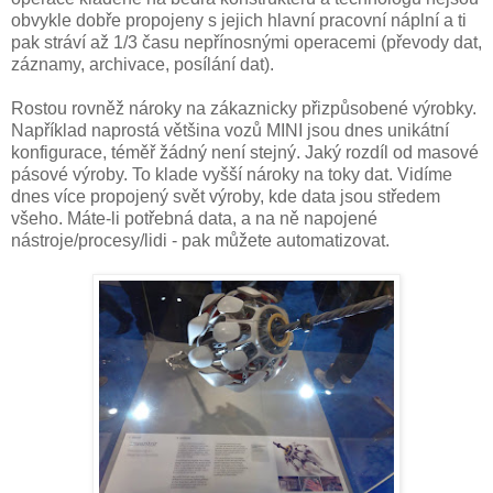
obvykle dobře propojeny s jejich hlavní pracovní náplní a ti
pak stráví až 1/3 času nepřínosnými operacemi (převody dat,
záznamy, archivace, posílání dat).
Rostou rovněž nároky na zákaznicky přizpůsobené výrobky.
Například naprostá většina vozů MINI jsou dnes unikátní
konfigurace, téměř žádný není stejný. Jaký rozdíl od masové
pásové výroby. To klade vyšší nároky na toky dat. Vidíme
dnes více propojený svět výroby, kde data jsou středem
všeho. Máte-li potřebná data, a na ně napojené
nástroje/procesy/lidi - pak můžete automatizovat.