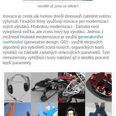
neviděli už jsme se někde?
Inovace je cesta jak mohou dneší dinosauři zabránit svému
vyhynutí. I tradiční firmy využívají inovace pro modernizaci
svých výrobků. Hlubokou modernizaci - žárovka není
vylepšená svíčka, ale zcela nový typ výrobku. Jednou z
možností hluboké modernizace je využití
generativního
navrhování
(generative design, GD) - využití strojových
algoritmů pro vytvoření zcela nových, organických tvarů
výrobků na základě zadaných omezujících parametrů. Tyto
mimozemsky vyhlížející tvary nabízejí až o desítky procent
lepší parametry.