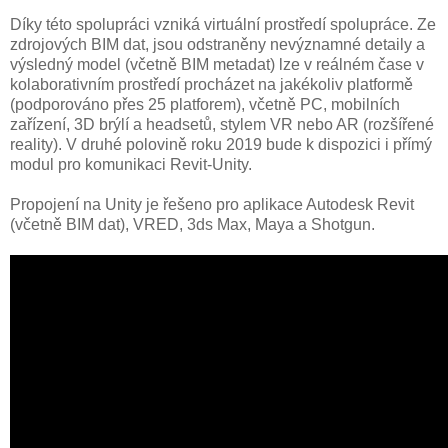
Díky této spolupráci vzniká virtuální prostředí spolupráce. Ze
zdrojových BIM dat, jsou odstraněny nevýznamné detaily a
výsledný model (včetně BIM metadat) lze v reálném čase v
kolaborativním prostředí procházet na jakékoliv platformě
(podporováno přes 25 platforem), včetně PC, mobilních
zařízení, 3D brýlí a headsetů, stylem VR nebo AR (rozšířené
reality). V druhé polovině roku 2019 bude k dispozici i přímý
modul pro komunikaci Revit-Unity.
Propojení na Unity je řešeno pro aplikace Autodesk Revit
(včetně BIM dat), VRED, 3ds Max, Maya a Shotgun.