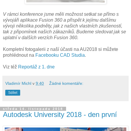
V rámci konference jsme měli možnost setkat se přímo s
vývojáři aplikace Fusion 360 a přispět k jejímu dalšímu
vývoji několika podněty, jak z našich vlastních zkušeností,
tak z připomínek našich zákazníků. Budeme sledovat jak se
uplatní v dalších verzích Fusion 360.
Kompletní fotogalerii z naší účasti na AU2018 si můžete
prohlédnout na
Facebooku CAD Studia
.
Viz též
Reportáž z 1. dne
Vladimír Michl
v
9:40
Žádné komentáře:
Sdílet
středa 14. listopadu 2018
Autodesk University 2018 - den první