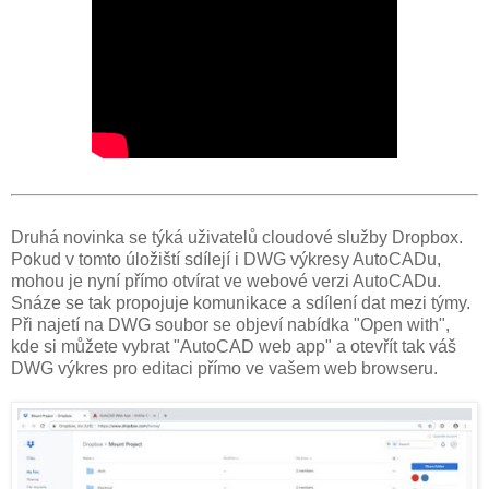
Druhá novinka se týká uživatelů cloudové služby Dropbox.
Pokud v tomto úložiští sdílejí i DWG výkresy AutoCADu,
mohou je nyní přímo otvírat ve webové verzi AutoCADu.
Snáze se tak propojuje komunikace a sdílení dat mezi týmy.
Při najetí na DWG soubor se objeví nabídka "Open with",
kde si můžete vybrat "AutoCAD web app" a otevřít tak váš
DWG výkres pro editaci přímo ve vašem web browseru.