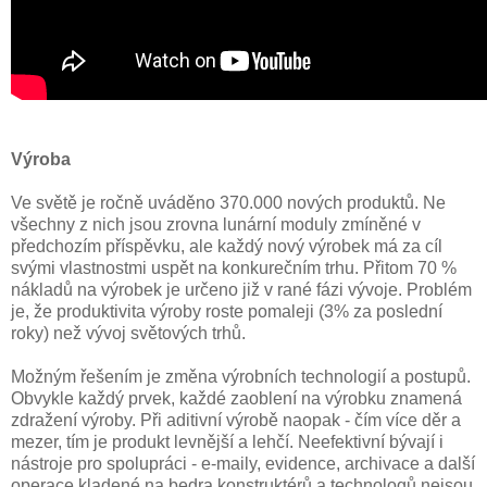
Výroba
Ve světě je ročně uváděno 370.000 nových produktů. Ne
všechny z nich jsou zrovna lunární moduly zmíněné v
předchozím příspěvku, ale každý nový výrobek má za cíl
svými vlastnostmi uspět na konkurečním trhu. Přitom 70 %
nákladů na výrobek je určeno již v rané fázi vývoje. Problém
je, že produktivita výroby roste pomaleji (3% za poslední
roky) než vývoj světových trhů.
Možným řešením je změna výrobních technologií a postupů.
Obvykle každý prvek, každé zaoblení na výrobku znamená
zdražení výroby. Při aditivní výrobě naopak - čím více děr a
mezer, tím je produkt levnější a lehčí. Neefektivní bývají i
nástroje pro spolupráci - e-maily, evidence, archivace a další
operace kladené na bedra konstruktérů a technologů nejsou