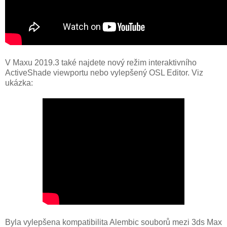
V Maxu 2019.3 také najdete nový režim interaktivního
ActiveShade viewportu nebo vylepšený OSL Editor. Viz
ukázka:
Byla vylepšena kompatibilita Alembic souborů mezi 3ds Max