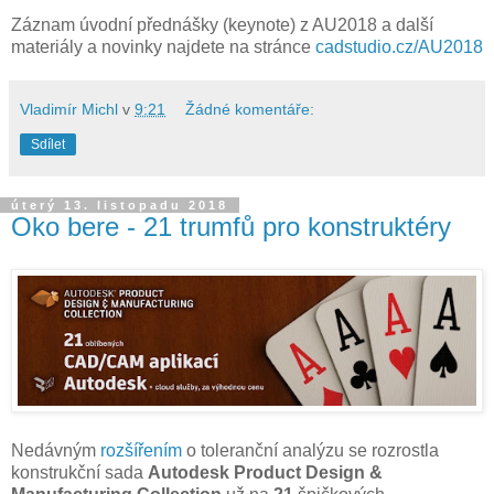
Záznam úvodní přednášky (keynote) z AU2018 a další
materiály a novinky najdete na stránce
cadstudio.cz/AU2018
Vladimír Michl
v
9:21
Žádné komentáře:
Sdílet
úterý 13. listopadu 2018
Oko bere - 21 trumfů pro konstruktéry
Nedávným
rozšířením
o toleranční analýzu se rozrostla
konstrukční sada
Autodesk Product Design &