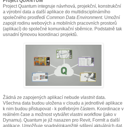
Project QUANTUM
Project Quantum integruje návrhová, projekční, konstrukční
a výrobní data a další aplikace do multidisciplinárního
společného prostředí
Common Data Environment
. Umožní
zapojit rodinu webových a mobilních pracovních prostorů
(aplikací) do společné komunikační sběrnice. Podstatně tak
usnadní týmovou koordinaci projektů.
Žádná ze zapojených aplikací nebude
vlastnit
data.
Všechna data budou uložena v cloudu a jednotlivé aplikace
k nim budou přistupovat - k potřebným částem. Koordinace v
reálném čase a možnost vytvářet vlastni workflow (jako v
Dynamu). Quantum je již nasazen pro Revit, FormIt a další
aplikace. Umožňuje snadné/okamžité sdílení aktuálních dat.