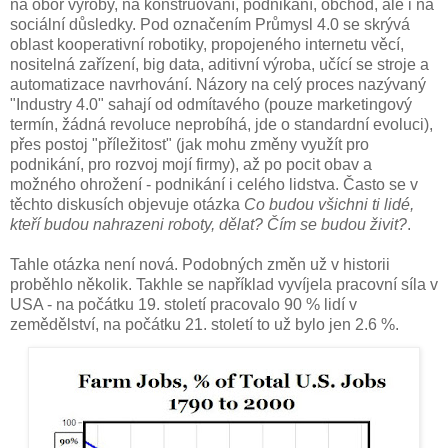
na obor výroby, na konstruování, podnikání, obchod, ale i na
sociální důsledky. Pod označením Průmysl 4.0 se skrývá
oblast kooperativní robotiky, propojeného internetu věcí,
nositelná zařízení, big data, aditivní výroba, učící se stroje a
automatizace navrhování. Názory na celý proces nazývaný
"Industry 4.0" sahají od odmítavého (pouze marketingový
termín, žádná revoluce neprobíhá, jde o standardní evoluci),
přes postoj "příležitost" (jak mohu změny využít pro
podnikání, pro rozvoj mojí firmy), až po pocit obav a
možného ohrožení - podnikání i celého lidstva. Často se v
těchto diskusích objevuje otázka
Co budou všichni ti lidé,
kteří budou nahrazeni roboty, dělat? Čím se budou živit?
.
Tahle otázka není nová. Podobných změn už v historii
proběhlo několik. Takhle se například vyvíjela pracovní síla v
USA - na počátku 19. století pracovalo 90 % lidí v
zemědělství, na počátku 21. století to už bylo jen 2.6 %.