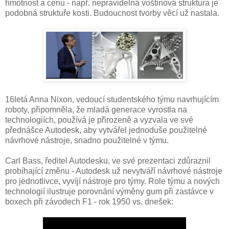
hmotnost a cenu - např. nepravidelná voštinová struktura je
podobná struktuře kosti. Budoucnost tvorby věcí už nastala.
16letá Anna Nixon, vedoucí studentského týmu navrhujícím
roboty, připomněla, že mladá generace vyrostla na
technologiích, používá je přirozeně a vyzvala ve své
přednášce Autodesk, aby vytvářel jednoduše použitelné
návrhové nástroje, snadno použitelné v týmu.
Carl Bass, ředitel Autodesku, ve své prezentaci zdůraznil
probíhající změnu - Autodesk už nevytváří návrhové nástroje
pro jednotlivce, vyvíjí nástroje pro týmy. Role týmu a nových
technologií ilustruje porovnání výměny gum při zastávce v
boxech při závodech F1 - rok 1950 vs. dnešek: