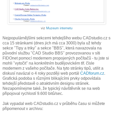
viz
Muzeum internetu
Nejpopulárnějšími sekcemi tehdejšího webu CADstudio.cz s
cca 15 stránkami (dnes jich má cca 3000) byla už tehdy
sekce "Tipy a triky" a sekce "BBS", která navazovala na
původní službu "CAD Studio BBS" provozovanou v síti
FIDOnet pomocí modemem propojených počítačů - tu jste si
mohli "vytočit" na konkrétním budějovickém tlf. čísle
modemem z vašeho počítače. Na tyto stránky tipů, utilit a
diskusí navázal o 4 roky později web portál
CADforum.cz
.
Grafická podoba s různými blikajícími prvky odpovídala
tehdejší představě o atraktivním designu stránek.
Nezapomínejme také, že typický návštěvník se na web
připojoval rychlostí 9.600 bitů/sec.
Jak vypadal web CADstudio.cz v průběhu času si můžete
připomenout v archivu: