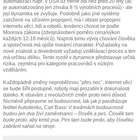
automatizaci např. v USA už méně lidí než před 20 lety (ač
je automatizováno jen zhruba 8 % výrobních procesů) - ale
její dynamika se zvyšuje. Podobně jako jiné systémy
založené na síťovém propojení, má i oblast propojení
internetu věcí, lidí a robotů, tendenci chovat se podle
Moorova zákona (zdvojnásobení poměru cena/výkon
každých 12-18 měsíců). Naproti tomu vývoj chování člověka
a společnosti má spíše lineární charakter. Požadavky na
nové znalosti a dovednosti vyžadují vzdělávací proces a ten
má určitou délku. Tento rozdíl v dynamice představuje určitá
rizika, zejména pro kategorie pracovníků s nízkým
vzděláním.
Každopádně změny neproběhnou "přes noc". Internet věcí
se bude šířit postupně, roboty mají prozatím k dokonalosti
daleko. K obavám z
revolučních
změn proto není důvod.
Nicméně připravme se budoucnost, tak jak ji parafrázuje
ředitel Autodesku, Carl Bass:
V továrnách budoucnosti
budou jen dva živí zaměstnanci – člověk a pes. Člověk tam
bude proto, aby krmil psa. Pes tam bude proto, aby člověku
zabránil sahat na stroje.