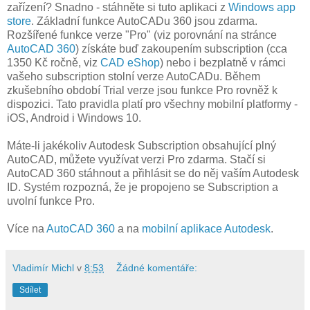
zařízení? Snadno - stáhněte si tuto aplikaci z
Windows app
store
. Základní funkce AutoCADu 360 jsou zdarma.
Rozšířené funkce verze "Pro" (viz porovnání na stránce
AutoCAD 360
) získáte buď zakoupením subscription (cca
1350 Kč ročně, viz
CAD eShop
) nebo i bezplatně v rámci
vašeho subscription stolní verze AutoCADu. Během
zkušebního období Trial verze jsou funkce Pro rovněž k
dispozici. Tato pravidla platí pro všechny mobilní platformy -
iOS, Android i Windows 10.
Máte-li jakékoliv Autodesk Subscription obsahující plný
AutoCAD, můžete využívat verzi Pro zdarma. Stačí si
AutoCAD 360 stáhnout a přihlásit se do něj vaším Autodesk
ID. Systém rozpozná, že je propojeno se Subscription a
uvolní funkce Pro.
Více na
AutoCAD 360
a na
mobilní aplikace Autodesk
.
Vladimír Michl
v
8:53
Žádné komentáře:
Sdílet