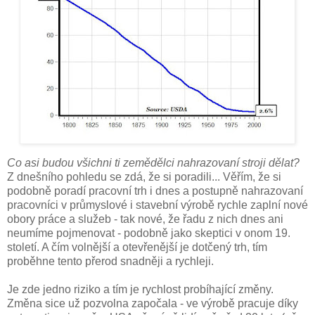
Co asi budou všichni ti zemědělci nahrazovaní stroji dělat?
Z dnešního pohledu se zdá, že si poradili... Věřím, že si
podobně poradí pracovní trh i dnes a postupně nahrazovaní
pracovníci v průmyslové i stavební výrobě rychle zaplní nové
obory práce a služeb - tak nové, že řadu z nich dnes ani
neumíme pojmenovat - podobně jako skeptici v onom 19.
století. A čím volnější a otevřenější je dotčený trh, tím
proběhne tento přerod snadněji a rychleji.
Je zde jedno riziko a tím je rychlost probíhající změny.
Změna sice už pozvolna započala - ve výrobě pracuje díky