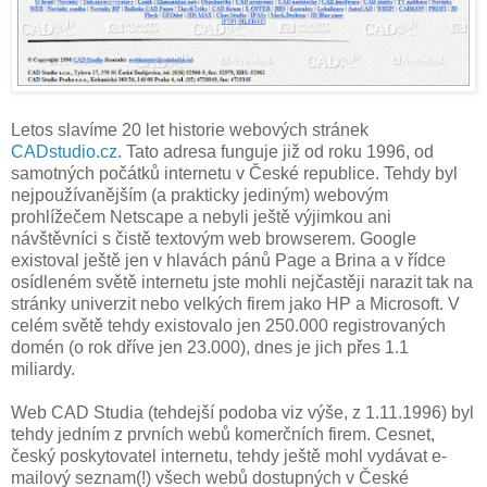
Letos slavíme 20 let historie webových stránek
CADstudio.cz
. Tato adresa funguje již od roku 1996, od
samotných počátků internetu v České republice. Tehdy byl
nejpoužívanějším (a prakticky jediným) webovým
prohlížečem Netscape a nebyli ještě výjimkou ani
návštěvníci s čistě textovým web browserem. Google
existoval ještě jen v hlavách pánů Page a Brina a v řídce
osídleném světě internetu jste mohli nejčastěji narazit tak na
stránky univerzit nebo velkých firem jako HP a Microsoft. V
celém světě tehdy existovalo jen 250.000 registrovaných
domén (o rok dříve jen 23.000), dnes je jich přes 1.1
miliardy.
Web CAD Studia (tehdejší podoba viz výše, z 1.11.1996) byl
tehdy jedním z prvních webů komerčních firem. Cesnet,
český poskytovatel internetu, tehdy ještě mohl vydávat e-
mailový seznam(!) všech webů dostupných v České