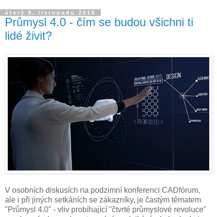
úterý 8. listopadu 2016
Průmysl 4.0 - čím se budou všichni ti
lidé živit?
V osobních diskusích na podzimní konferenci CADfórum,
ale i při jiných setkáních se zákazníky, je častým tématem
"Průmysl 4.0" - vliv probíhající "čtvrté průmyslové revoluce"