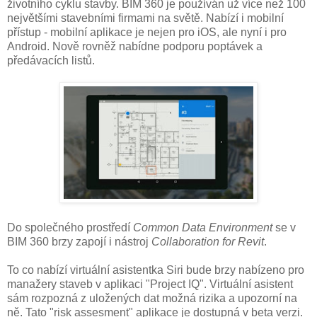
životního cyklu stavby. BIM 360 je používán už více než 100
největšími stavebními firmami na světě. Nabízí i mobilní
přístup - mobilní aplikace je nejen pro iOS, ale nyní i pro
Android. Nově rovněž nabídne podporu poptávek a
předávacích listů.
Do společného prostředí
Common Data Environment
se v
BIM 360 brzy zapojí i nástroj
Collaboration for Revit
.
To co nabízí virtuální asistentka Siri bude brzy nabízeno pro
manažery staveb v aplikaci "Project IQ". Virtuální asistent
sám rozpozná z uložených dat možná rizika a upozorní na
ně. Tato "risk assesment" aplikace je dostupná v beta verzi.