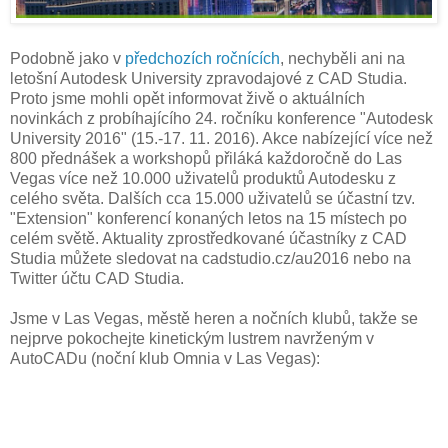
Podobně jako v
předchozích ročnících
, nechyběli ani na
letošní Autodesk University zpravodajové z CAD Studia.
Proto jsme mohli opět informovat živě o aktuálních
novinkách z probíhajícího 24. ročníku konference "Autodesk
University 2016" (15.-17. 11. 2016). Akce nabízející více než
800 přednášek a workshopů přiláká každoročně do Las
Vegas více než 10.000 uživatelů produktů Autodesku z
celého světa. Dalších cca 15.000 uživatelů se účastní tzv.
"Extension" konferencí konaných letos na 15 místech po
celém světě. Aktuality zprostředkované účastníky z CAD
Studia můžete sledovat na cadstudio.cz/au2016 nebo na
Twitter účtu CAD Studia.
Jsme v Las Vegas, městě heren a nočních klubů, takže se
nejprve pokochejte kinetickým lustrem navrženým v
AutoCADu (noční klub Omnia v Las Vegas):