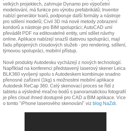
velkých projektech, zahrnuje Dynamo pro výpočetní
modelování, má funkce pro výrobu prefabrikátů; Inventor
nabízí generátor tvarů, podporuje další formáty a nástroje
pro sdílení modelů; Civil 3D má nové metody zobrazení
koridorů a nástroje pro BIM spolupráci; AutoCAD umí
převádět PDF na editovatelné entity, umí sdílet návrhy
online. Aplikace nabízejí snazší datovou spolupráci, mají
řadu připojených cloudových služeb - pro rendering, sdílení,
týmovou spolupráci, mobilní přístup.
Nové produkty Autodesku vycházejí z nových technologií.
Například na konferenci představený laserový skener Leica
BLK360 vyvíjený spolu s Autodeskem kombinuje snadno
přenosné zařízení (1kg) s možnostmi mobilní aplikace
Autodesk ReCap 360. Celý skenovací proces se řídí z
tabletu a výsledné mračno bodů s panoramatickou fotografií
je přes cloud ihned dostupné pro CAD a BIM aplikace. Vice
o tomto "iPhone laserového skenování" viz
blog NaZdi
.