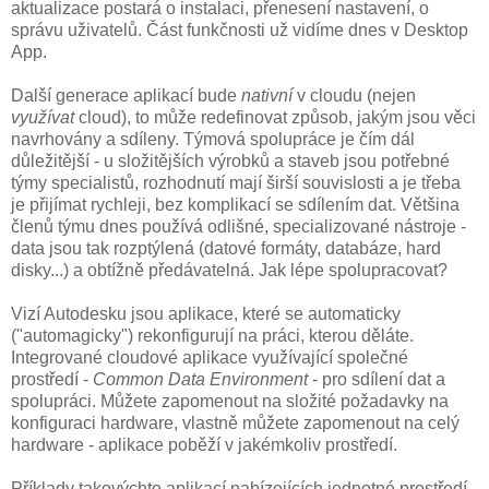
aktualizace postará o instalaci, přenesení nastavení, o
správu uživatelů. Část funkčnosti už vidíme dnes v Desktop
App.
Další generace aplikací bude
nativní
v cloudu (nejen
využívat
cloud), to může redefinovat způsob, jakým jsou věci
navrhovány a sdíleny. Týmová spolupráce je čím dál
důležitější - u složitějších výrobků a staveb jsou potřebné
týmy specialistů, rozhodnutí mají širší souvislosti a je třeba
je přijímat rychleji, bez komplikací se sdílením dat. Většina
členů týmu dnes používá odlišné, specializované nástroje -
data jsou tak rozptýlená (datové formáty, databáze, hard
disky...) a obtížně předávatelná. Jak lépe spolupracovat?
Vizí Autodesku jsou aplikace, které se automaticky
("automagicky") rekonfigurují na práci, kterou děláte.
Integrované cloudové aplikace využívající společné
prostředí -
Common Data Environment
- pro sdílení dat a
spolupráci. Můžete zapomenout na složité požadavky na
konfiguraci hardware, vlastně můžete zapomenout na celý
hardware - aplikace poběží v jakémkoliv prostředí.
Příklady takovýchto aplikací nabízejících jednotné prostředí