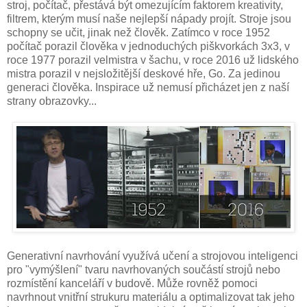
stroj, počítač, přestává být omezujícím faktorem kreativity,
filtrem, kterým musí naše nejlepší nápady projít. Stroje jsou
schopny se učit, jinak než člověk. Zatímco v roce 1952
počítač porazil člověka v jednoduchých piškvorkách 3x3, v
roce 1977 porazil velmistra v šachu, v roce 2016 už lidského
mistra porazil v nejsložitější deskové hře, Go. Za jedinou
generaci člověka. Inspirace už nemusí přicházet jen z naší
strany obrazovky...
Generativní navrhování využívá učení a strojovou inteligenci
pro "vymýšlení" tvaru navrhovaných součástí strojů nebo
rozmístění kanceláří v budově. Může rovněž pomoci
navrhnout vnitřní strukuru materiálu a optimalizovat tak jeho