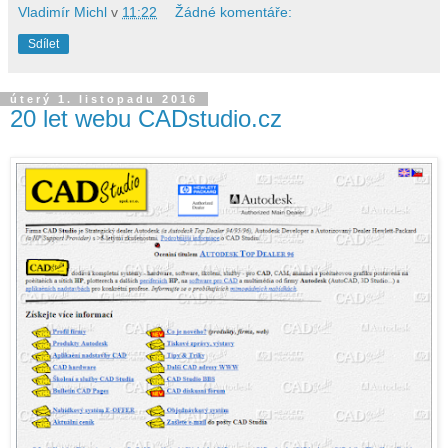
Vladimír Michl
v
11:22
Žádné komentáře:
Sdílet
úterý 1. listopadu 2016
20 let webu CADstudio.cz