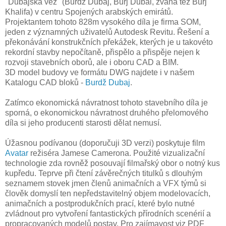
"Dubajská věž" (Burdž Dubaj, Burj Dubai, zvaná též Burj
Khalifa) v centru Spojených arabských emirátů.
Projektantem tohoto 828m vysokého díla je firma SOM,
jeden z významných uživatelů Autodesk Revitu. Řešení a
překonávání konstrukčních překážek, kterých je u takovéto
rekordní stavby nepočítaně, přispělo a přispěje nejen k
rozvoji stavebních oborů, ale i oboru CAD a BIM.
3D model budovy ve formátu DWG najdete i v našem
Katalogu CAD bloků -
Burdž Dubaj
.
Zatímco ekonomická návratnost tohoto stavebního díla je
sporná, o ekonomickou návratnost druhého přelomového
díla si jeho producenti starosti dělat nemusí.
Úžasnou podívanou (doporučuji 3D verzi) poskytuje film
Avatar
režiséra Jamese Camerona. Použité vizualizační
technologie zda rovněž posouvají filmařský obor o notný kus
kupředu. Teprve při čtení závěrečných titulků s dlouhým
seznamem stovek jmen členů animačních a VFX týmů si
člověk domyslí ten nepředstavitelný objem modelovacích,
animačních a postprodukčních prací, které bylo nutné
zvládnout pro vytvoření fantastických přírodních scenérií a
propracovaných modelů postav. Pro zajímavost viz PDF