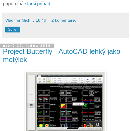
připomíná
starší případ
.
Vladimír Michl
v
18:49
2 komentáře:
Sdílet
úterý 19. ledna 2010
Project Butterfly - AutoCAD lehký jako
motýlek