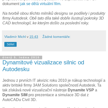
dokument
jak se dělá virtuální film
.
Na tvorbě obou těchto milníků designu se podílely i produkty
firmy Autodesk. Obě tato díla také dobře ilustrují pokroky 3D
CAD technologií, ke kterým došlo za poslední roky.
Vladimír Michl
v
15:43
Žádné komentáře:
Sdílet
úterý 5. ledna 2010
Dynamitové vizualizace silnic od
Autodesku
Jednou z prvních IT akvizic roku 2010 je nákup technologií a
aktiv britské firmy
3AM Solutions
společností Autodesk. Ta
tak získává nové vizualizační nástroje
Dynamite VSP
a
Dynamite SIM
pro prezentace a simulace 3D dat z
AutoCADu Civil 3D.