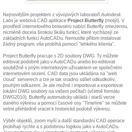
Nejnovějším projektem z vývojových laboratoří
Autodesk
Labs
je webová CAD aplikace
Project Butterfly
(motýl). V
prostředí internetového browseru nabízí Butterfly omezenou,
nicméně docela širokou škálu funkcí, které vycházejí ze
základních funkcí AutoCADu. Nemusíte přitom instalovat
žádný program, vše probíhá pomocí "lehkého klienta".
Project Butterfly pracuje s 2D soubory DWG. Ty můžete
editovat podobně jako v AutoCADu anebo ko-editovat
souběžně s jiným internetovým uživatelem ve společném
internetovém sezení. CAD data jsou ukládána na "web
cloud" serverech a lze je tak snadno sdílet odkudkoliv,
pouhým odkazem. Je ale možné i importovat a exportovat
lokální DWG soubory na vašem počítači (včetně formátu
DWG2010). Butterfly automaticky ukládá i starší verze
daného výkresu a pomocí časové osy "Timeline" se můžete
velmi přehledně vracet k historické podobě výkresu.
Výběr objektů, zoom myší a další standardní CAD operace
probíhají rychle a s podobnou logikou jako v AutoCADu.