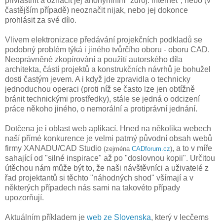
přivlastnit a označit jej anonymním "zdroj: internet", nebo (v
častějším případě) neoznačit nijak, nebo jej dokonce
prohlásit za své dílo.
Vlivem elektronizace předávání projekčních podkladů se
podobný problém týká i jiného tvůrčího oboru - oboru CAD.
Neoprávněné zkopírování a použití autorského díla
architekta, částí projektů a konstrukčních návrhů je bohužel
dosti častým jevem. A i když jde zpravidla o technicky
jednoduchou operaci (proti níž se často lze jen obtížně
bránit technickými prostředky), stále se jedná o odcizení
práce někoho jiného, o nemorální a protiprávní jednání.
Dotčena je i oblast web aplikací. Hned na několika webech
naší přímé konkurence je velmi patrný původní obsah webů
firmy XANADU/CAD Studio
, a to v míře
(zejména
CADforum.cz
)
sahající od "silné inspirace" až po "doslovnou kopii". Určitou
útěchou nám může být to, že naši návštěvníci a uživatelé z
řad projektantů si těchto "náhodných shod" všímají a v
některých případech nás sami na takovéto případy
upozorňují.
Aktuálním příkladem je
web ze Slovenska
, který v lecčems