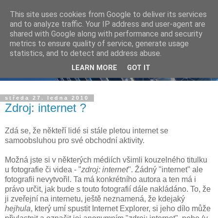
This site uses cookies from Google to deliver its services
and to analyze traffic. Your IP address and user-agent are
shared with Google along with performance and security
metrics to ensure quality of service, generate usage
statistics, and to detect and address abuse.
LEARN MORE
GOT IT
středa 27. ledna 2010
Zdroj: internet ?
Zdá se, že někteří lidé si stále pletou internet se
samoobsluhou pro své obchodní aktivity.
Možná jste si v některých médiích všimli kouzelného titulku
u fotografie či videa - "
zdroj: internet
". Žádný "internet" ale
fotografii nevytvořil. Ta má konkrétního autora a ten má i
právo určit, jak bude s touto fotografií dále nakládáno. To, že
ji zveřejní na internetu, ještě neznamená, že kdejaký
hejhula
, který umí spustit Internet Explorer, si jeho dílo může