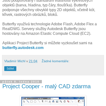
Jsou podporovány i standardní vlastnosti výkresových
objektů (barva, hladina, typ čáry, tloušťka). Butterfly
podporuje všechny obvyklé typy 2D objektů, včetně kót,
křivek, rastrových obrázků, bloků.
Butterfly využívá technologie Adobe Flash, Adobe Flex a
RealDWG. Servery služby Autodesk Butterfly jsou
hostovány na Amazon Elastic Compute Cloud (EC2).
Aplikaci Project Butterfly si můžete vyzkoušet sami na
butterfly.autodesk.com
Vladimír Michl
v
21:04
Žádné komentáře:
Sdílet
pátek 8. ledna 2010
Project Cooper - malý CAD zdarma