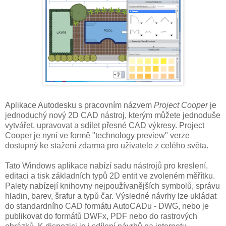
Aplikace Autodesku s pracovním názvem
Project Cooper
je
jednoduchý nový 2D CAD nástroj, kterým můžete jednoduše
vytvářet, upravovat a sdílet přesné CAD výkresy. Project
Cooper je nyní ve formě "technology preview" verze
dostupný ke stažení zdarma pro uživatele z celého světa.
Tato Windows aplikace nabízí sadu nástrojů pro kreslení,
editaci a tisk základních typů 2D entit ve zvoleném měřítku.
Palety nabízejí knihovny nejpoužívanějších symbolů, správu
hladin, barev, šrafur a typů čar. Výsledné návrhy lze ukládat
do standardního CAD formátu AutoCADu - DWG, nebo je
publikovat do formátů DWFx, PDF nebo do rastrových