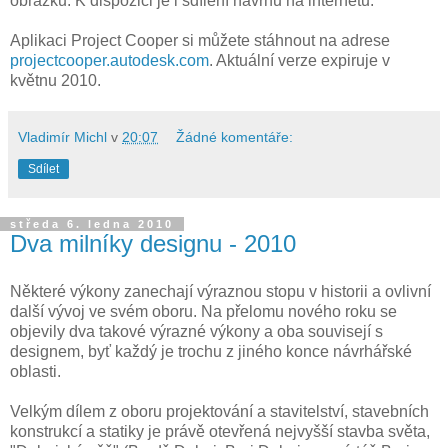
obrázků. K dispozici je i sdílení návrhů na internetu.
Aplikaci Project Cooper si můžete stáhnout na adrese
projectcooper.autodesk.com
. Aktuální verze expiruje v
květnu 2010.
Vladimír Michl
v
20:07
Žádné komentáře:
Sdílet
středa 6. ledna 2010
Dva milníky designu - 2010
Některé výkony zanechají výraznou stopu v historii a ovlivní
další vývoj ve svém oboru. Na přelomu nového roku se
objevily dva takové výrazné výkony a oba souvisejí s
designem, byť každý je trochu z jiného konce návrhářské
oblasti.
Velkým dílem z oboru projektování a stavitelství, stavebních
konstrukcí a statiky je právě otevřená nejvyšší stavba světa,