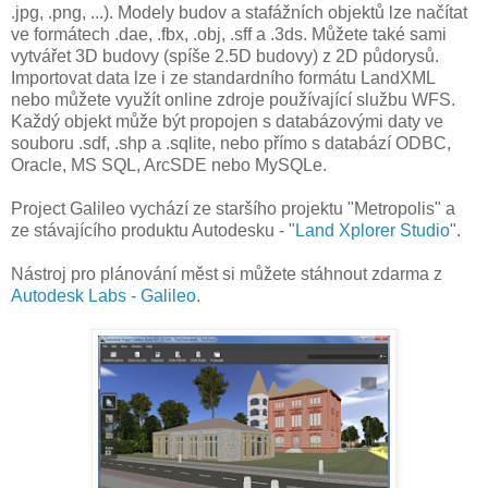
.jpg, .png, ...). Modely budov a stafážních objektů lze načítat
ve formátech .dae, .fbx, .obj, .sff a .3ds. Můžete také sami
vytvářet 3D budovy (spíše 2.5D budovy) z 2D půdorysů.
Importovat data lze i ze standardního formátu LandXML
nebo můžete využít online zdroje používající službu WFS.
Každý objekt může být propojen s databázovými daty ve
souboru .sdf, .shp a .sqlite, nebo přímo s databází ODBC,
Oracle, MS SQL, ArcSDE nebo MySQLe.
Project Galileo vychází ze staršího projektu "Metropolis" a
ze stávajícího produktu Autodesku - "
Land Xplorer Studio
".
Nástroj pro plánování měst si můžete stáhnout zdarma z
Autodesk Labs - Galileo
.