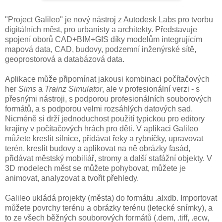
"Project Galileo" je nový nástroj z Autodesk Labs pro tvorbu
digitálních měst, pro urbanisty a architekty. Představuje
spojení oborů CAD+BIM+GIS díky modelům integrujícím
mapová data, CAD, budovy, podzemní inženýrské sítě,
geoprostorová a databázová data.
Aplikace může připomínat jakousi kombinaci počítačových
her
Sims
a
Trainz Simulator
, ale v profesionální verzi - s
přesnými nástroji, s podporou profesionálních souborových
formátů, a s podporou velmi rozsáhlých datových sad.
Nicméně si drží jednoduchost použití typickou pro editory
krajiny v počítačových hrách pro děti. V aplikaci Galileo
můžete kreslit silnice, přidávat řeky a rybníčky, upravovat
terén, kreslit budovy a aplikovat na ně obrázky fasád,
přidávat městský mobiliář, stromy a další stafážní objekty. V
3D modelech měst se můžete pohybovat, můžete je
animovat, analyzovat a tvořit přehledy.
Galileo ukládá projekty (města) do formátu .alxdb. Importovat
můžete povrchy terénu a obrázky terénu (letecké snímky), a
to ze všech běžných souborových formátů (.dem, .tiff, .ecw,