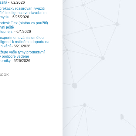
ežitá
- 7/2/2026
 překážky rozšiřování využití
lé inteligence ve stavebním
myslu
- 6/25/2026
odesk Flex (platba za použití)
nyní ještě
tupnější
- 6/4/2026
experimentování s umělou
eligencí k reálnému dopadu na
nikání
- 5/21/2026
žujte vaše týmy produktivní
y podpoře vedené
orníky
- 5/26/2026
BOOK