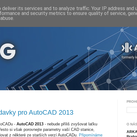
deliver its services and to analyze traffic. Your IP address and
formance and security metrics to ensure quality of service, ge
 abuse.
PROH
davky pro AutoCAD 2013
utoCADu -
AutoCAD 2013
- nebude příliš zvyšovat laťku
O NÁS
esto si však porovnejte parametry vaší CAD stanice,
ARKAN
ovat z některé ze starších verzí AutoCADu.
Připomínáme
Praha 