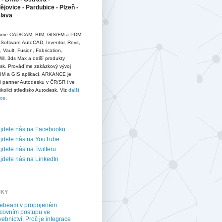
jovice - Pardubice - Plzeň -
slava
me CAD/CAM, BIM, GIS/FM a PDM
 Software AutoCAD, Inventor, Revit,
D, Vault, Fusion, Fabrication,
ll, 3ds Max a další produkty
sk. Provádíme zakázkový vývoj
IM a GIS aplikací. ARKANCE je
í partner Autodesku v ČR/SR i ve
školicí středisko Autodesk. Viz
další
ace
.
jdete nás na Facebooku
jdete nás na YouTube
dete nás na Twitteru
dete nás na LinkedIn
NKY
uebeam v propojeném
covním postupu ve
vebnictví: Proč je integrace