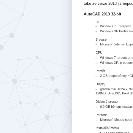
také že verze 2013 již nepo
AutoCAD 2013 32-bit
OS
Windows 7 Enterprise,
Windows XP Professio
Browser
Microsoft Internet Expl
CPU
Windows 7: procesor s
Windows XP: procesor 
Paměť
2 GB (doporučeny 4GB
Displej
grafika min. 1024 x 76
128MB, Direct3D, Pixel S
Diskový prostor
6.0 GB během instalac
Periferie
Microsoft Mouse nebo 
Instalační média
DVD nebo download