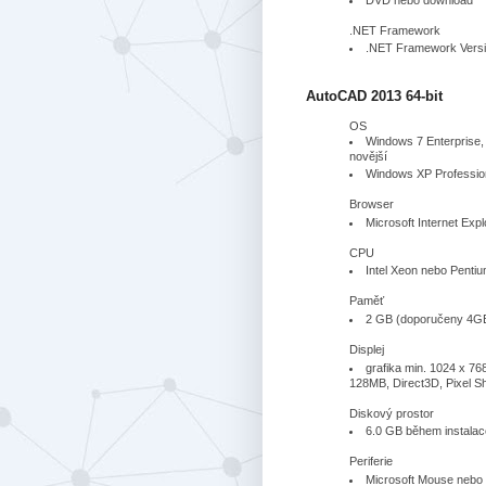
.NET Framework
.NET Framework Versi
AutoCAD 2013 64-bit
OS
Windows 7 Enterprise,
novější
Windows XP Professio
Browser
Microsoft Internet Expl
CPU
Intel Xeon nebo Penti
Paměť
2 GB (doporučeny 4GB
Displej
grafika min. 1024 x 76
128MB, Direct3D, Pixel S
Diskový prostor
6.0 GB během instalac
Periferie
Microsoft Mouse nebo 