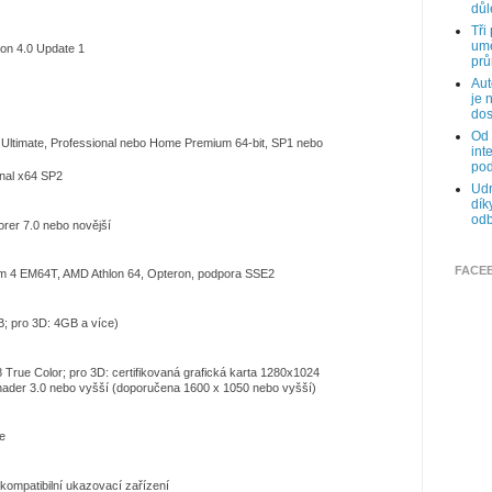
důl
Tři
umě
on 4.0 Update 1
prů
Aut
je 
dos
Od 
 Ultimate, Professional nebo Home Premium 64-bit, SP1 nebo
int
pod
nal x64 SP2
Udr
dík
odb
orer 7.0 nebo novější
FACE
um 4 EM64T, AMD Athlon 64, Opteron, podpora SSE2
; pro 3D: 4GB a více)
8 True Color; pro 3D: certifikovaná grafická karta 1280x1024
hader 3.0 nebo vyšší (doporučena 1600 x 1050 nebo vyšší)
e
kompatibilní ukazovací zařízení