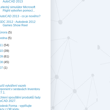
AutoCAD 2013
Letecký simulátor Microsoft
Flight vytvořen pomocí...
AutoCAD 2013 - co je nového?
GDC 2012 - Autodesk 2012
Games Show Reel
února
(5)
ledna
(5)
11
(54)
10
(39)
09
(61)
08
(45)
07
(1)
zší vytváření vazeb
ponent v sestavách Inventoru
7.1.
chlení spouštění produktů řady
toCAD 2027.
odesk Forma - vyplňujte
azy z QR kódu.