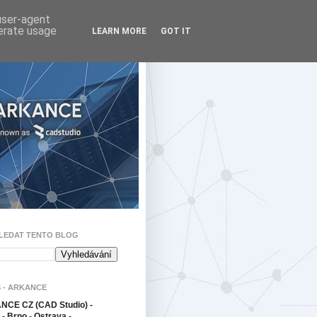
 user-agent
nerate usage
LEARN MORE
GOT IT
LEDAT TENTO BLOG
 - ARKANCE
CE CZ (CAD Studio) -
- Brno - Ostrava -