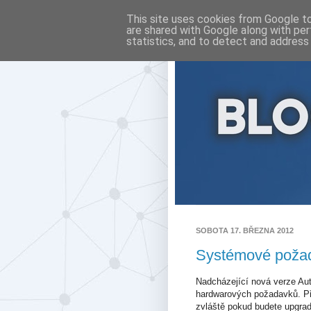
This site uses cookies from Google to 
are shared with Google along with per
statistics, and to detect and address
SOBOTA 17. BŘEZNA 2012
Systémové poža
Nadcházející nová verze A
hardwarových požadavků. Př
zvláště pokud budete upgrad