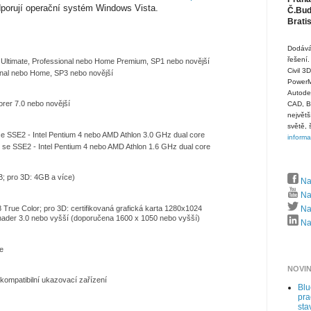
dporují operační systém Windows Vista.
Č.Budě
Brati
Dodává
řešení.
 Ultimate, Professional nebo Home Premium, SP1 nebo novější
Civil 3
nal nebo Home, SP3 nebo novější
PowerMi
Autode
orer 7.0 nebo novější
CAD, B
největš
světě, 
e SSE2 - Intel Pentium 4 nebo AMD Athlon 3.0 GHz dual core
inform
se SSE2 - Intel Pentium 4 nebo AMD Athlon 1.6 GHz dual core
; pro 3D: 4GB a více)
Na
Na
8 True Color; pro 3D: certifikovaná grafická karta 1280x1024
Naj
hader 3.0 nebo vyšší (doporučena 1600 x 1050 nebo vyšší)
Naj
e
NOVI
kompatibilní ukazovací zařízení
Bl
pra
sta