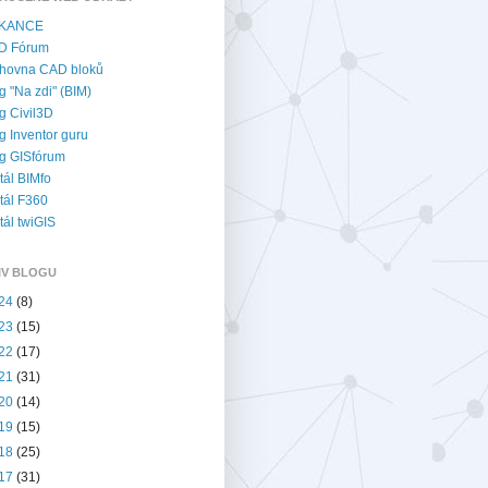
KANCE
D Fórum
hovna CAD bloků
g "Na zdi" (BIM)
g Civil3D
g Inventor guru
g GISfórum
tál BIMfo
tál F360
tál twiGIS
IV BLOGU
24
(8)
23
(15)
22
(17)
21
(31)
20
(14)
19
(15)
18
(25)
17
(31)