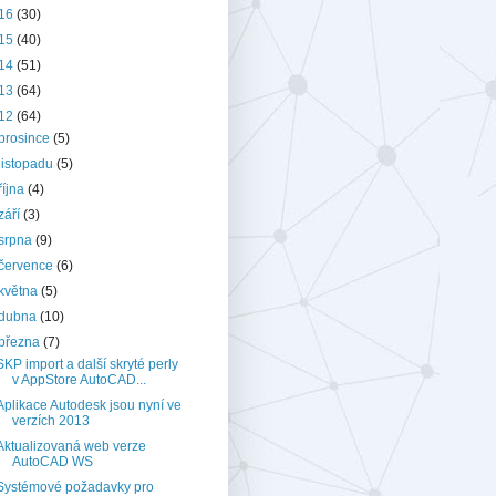
16
(30)
15
(40)
14
(51)
13
(64)
12
(64)
prosince
(5)
listopadu
(5)
října
(4)
září
(3)
srpna
(9)
července
(6)
května
(5)
dubna
(10)
března
(7)
SKP import a další skryté perly
v AppStore AutoCAD...
Aplikace Autodesk jsou nyní ve
verzích 2013
Aktualizovaná web verze
AutoCAD WS
Systémové požadavky pro