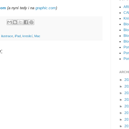
AR
.com
(a nyní tedy i na
graphic.com
)
CA
Kni
Blo
Blo
Blo
,
ilustrace
,
iPad
,
kreslicí
,
Mac
Blo
Por
:
Por
Por
ARCH
►
20
►
20
►
20
►
20
►
20
►
20
►
20
►
20