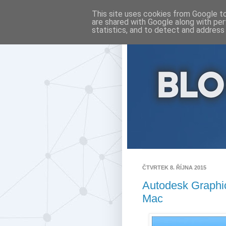
This site uses cookies from Google to 
are shared with Google along with per
statistics, and to detect and address
ČTVRTEK 8. ŘÍJNA 2015
Autodesk Graphic 
Mac