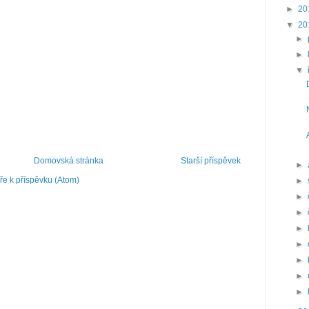
►
20
▼
20
►
►
▼
Domovská stránka
Starší příspěvek
►
e k příspěvku (Atom)
►
►
►
►
►
►
►
►