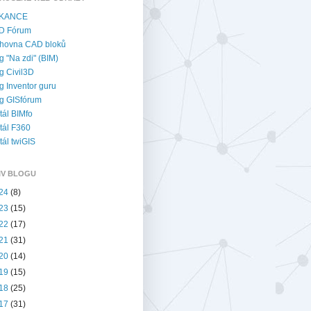
KANCE
D Fórum
hovna CAD bloků
g "Na zdi" (BIM)
g Civil3D
g Inventor guru
g GISfórum
tál BIMfo
tál F360
tál twiGIS
IV BLOGU
24
(8)
23
(15)
22
(17)
21
(31)
20
(14)
19
(15)
18
(25)
17
(31)