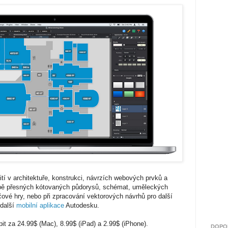
tí v architektuře, konstrukci, návrzích webových prvků a
orbě přesných kótovaných půdorysů, schémat, uměleckých
čové hry, nebo při zpracování vektorových návrhů pro další
 další
mobilní aplikace
Autodesku.
it za 24.99$ (Mac), 8.99$ (iPad) a 2.99$ (iPhone).
DOPO