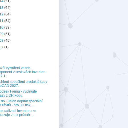
14
(51)
13
(64)
12
(64)
11
(54)
10
(39)
09
(61)
08
(45)
07
(1)
zší vytváření vazeb
ponent v sestavách Inventoru
7.1.
chlení spouštění produktů řady
toCAD 2027.
odesk Forma - vyplňujte
azy z QR kódu.
 do Fusion doplnit speciální
 závitů - pro 3D tisk, ...
aktualizaci Inventoru ze
razuje znak průměr ...