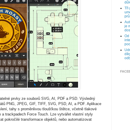
důl
Tři
umě
prů
Aut
je 
dos
Od 
int
pod
Udr
dík
odb
FACE
ovatelné prvky ze souborů SVG, AI, PDF a PSD. Výsledný
rmátů PNG, JPEG, GIF, TIFF, SVG, PSD, AI, a PDF. Aplikace
eslení, tahy s proměnlivou tloušťkou štětce, včetně tlakové
a trackpadech Force Touch. Lze vytvářet vlastní styly
vat pokročilé transformace objektů, nebo automatizovat