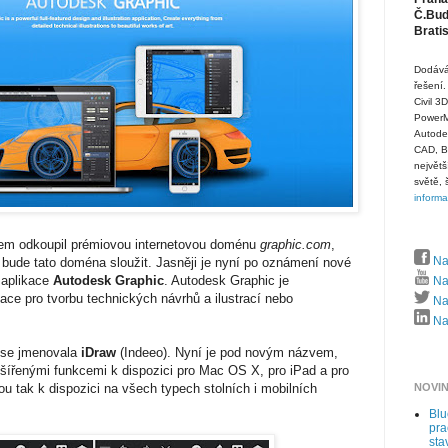
Č.Budě
Brati
Dodává
řešení.
Civil 3
PowerMi
Autode
CAD, B
největš
světě, 
inform
em odkoupil prémiovou internetovou doménu
graphic.com
,
Na
 bude tato doména sloužit. Jasněji je nyní po oznámení nové
í aplikace
Autodesk Graphic
. Autodesk Graphic je
Na
kace pro tvorbu technických návrhů a ilustrací nebo
Naj
Naj
e se jmenovala
iDraw
(Indeeo). Nyní je pod novým názvem,
zšířenými funkcemi k dispozici pro Mac OS X, pro iPad a pro
ou tak k dispozici na všech typech stolních i mobilních
NOVI
Bl
pra
sta