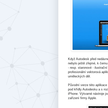
Když Autodesk před nedávn
nebylo ještě zřejmé, k čemu
- resp. staronové - ilustračn
profesionální vektorová apli
uměleckých děl.
Původní verze této aplikac
pod křídly Autodesku a s ro
iPhone. Výtvarné nástroje js
zařízení firmy Apple.