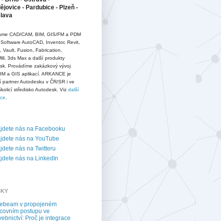
jovice - Pardubice - Plzeň -
slava
me CAD/CAM, BIM, GIS/FM a PDM
 Software AutoCAD, Inventor, Revit,
D, Vault, Fusion, Fabrication,
ll, 3ds Max a další produkty
sk. Provádíme zakázkový vývoj
IM a GIS aplikací. ARKANCE je
í partner Autodesku v ČR/SR i ve
školicí středisko Autodesk. Viz
další
ace
.
jdete nás na Facebooku
jdete nás na YouTube
dete nás na Twitteru
dete nás na LinkedIn
NKY
uebeam v propojeném
covním postupu ve
vebnictví: Proč je integrace