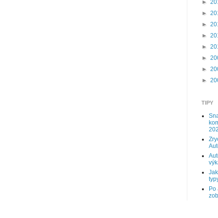
►
20
►
20
►
20
►
20
►
20
►
20
►
20
►
20
TIPY
Sna
kom
202
Zry
Au
Aut
výk
Jak
typy
Po 
zob