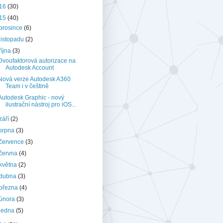
16
(30)
15
(40)
prosince
(6)
listopadu
(2)
října
(3)
Dvoufaktorová autorizace na
Autodesk Account
Nová verze Autodesk A360
Team i v češtině
Autodesk Graphic - nový
ilustrační nástroj pro iOS...
září
(2)
srpna
(3)
července
(3)
června
(4)
května
(2)
dubna
(3)
března
(4)
února
(3)
ledna
(5)