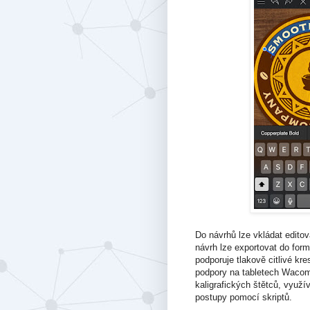
Do návrhů lze vkládat edit
návrh lze exportovat do fo
podporuje tlakově citlivé kr
podpory na tabletech Wacom 
kaligrafických štětců, využí
postupy pomocí skriptů.