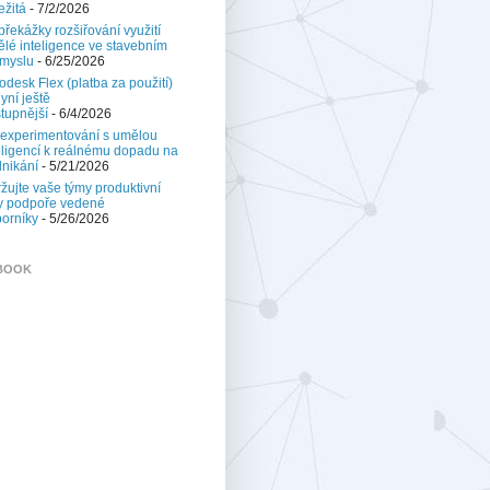
ežitá
- 7/2/2026
 překážky rozšiřování využití
lé inteligence ve stavebním
myslu
- 6/25/2026
odesk Flex (platba za použití)
nyní ještě
tupnější
- 6/4/2026
experimentování s umělou
eligencí k reálnému dopadu na
nikání
- 5/21/2026
žujte vaše týmy produktivní
y podpoře vedené
orníky
- 5/26/2026
BOOK