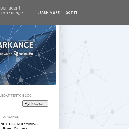
 user-agent
nerate usage
LEARN MORE
GOT IT
LEDAT TENTO BLOG
 - ARKANCE
CE CZ (CAD Studio) -
- Brno - Ostrava -