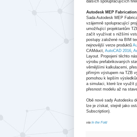
dalších spolupracujících fire
Autodesk MEP Fabrication
Sada Autodesk MEP Fabricat
vzájemně spolupracující pro
umožňující projektantům TZ
začít využívat s nižšími vs
postupy založené na BIM te
nejnovější verze produktů
A
CAMduct,
AutoCAD 2016
,
A
Layout. Propojení těchto nást
výrobu prefabrikovaných st
věrnějšími kalkulacemi, přes
přímým výstupem na TZB vý
pomohou k lepším výsledkům 
a simulaci, které lze využít 
přesnost modelu až na stave
Obě nové sady Autodesku dop
lze je získat, stejně jako o
Subscription).
via
In the Fold