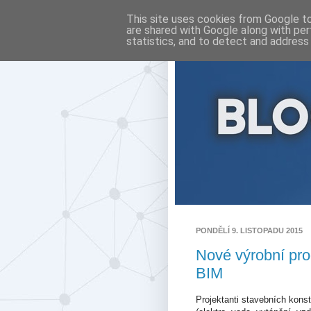
This site uses cookies from Google to 
are shared with Google along with per
statistics, and to detect and address
PONDĚLÍ 9. LISTOPADU 2015
Nové výrobní pro
BIM
Projektanti stavebních kons