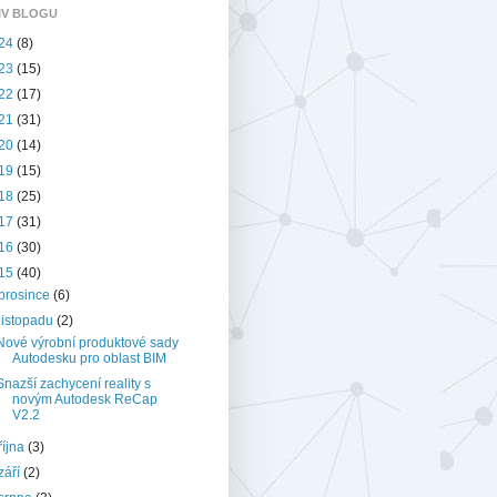
IV BLOGU
24
(8)
23
(15)
22
(17)
21
(31)
20
(14)
19
(15)
18
(25)
17
(31)
16
(30)
15
(40)
prosince
(6)
listopadu
(2)
Nové výrobní produktové sady
Autodesku pro oblast BIM
Snazší zachycení reality s
novým Autodesk ReCap
V2.2
října
(3)
září
(2)