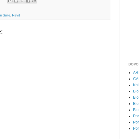
n Suite
,
Revit
:
DOPO
AR
CA
Kni
Blo
Blo
Blo
Blo
Por
Por
Por