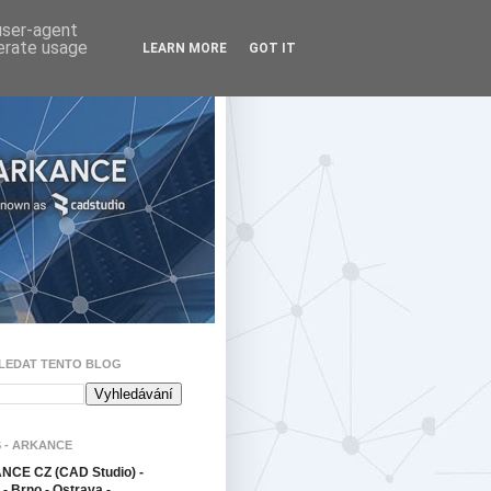
 user-agent
nerate usage
LEARN MORE
GOT IT
LEDAT TENTO BLOG
 - ARKANCE
CE CZ (CAD Studio) -
- Brno - Ostrava -