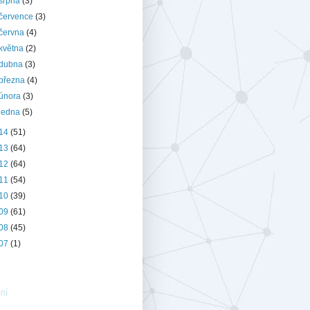
srpna
(3)
července
(3)
června
(4)
května
(2)
dubna
(3)
března
(4)
února
(3)
ledna
(5)
14
(51)
13
(64)
12
(64)
11
(54)
10
(39)
09
(61)
08
(45)
07
(1)
ní