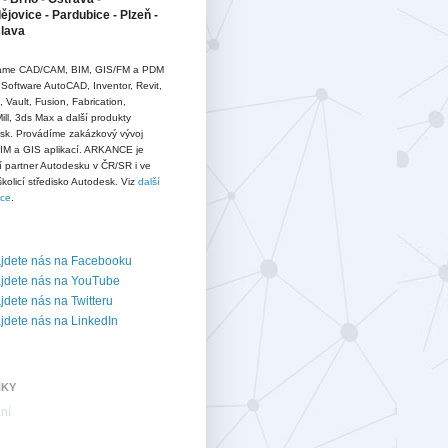
jovice - Pardubice - Plzeň -
slava
me CAD/CAM, BIM, GIS/FM a PDM
 Software AutoCAD, Inventor, Revit,
D, Vault, Fusion, Fabrication,
ll, 3ds Max a další produkty
sk. Provádíme zakázkový vývoj
IM a GIS aplikací. ARKANCE je
í partner Autodesku v ČR/SR i ve
školicí středisko Autodesk. Viz
další
ace
.
jdete nás na Facebooku
jdete nás na YouTube
dete nás na Twitteru
dete nás na LinkedIn
NKY
ní