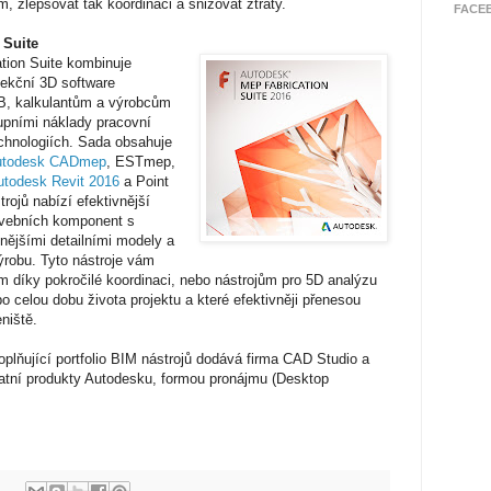
m, zlepšovat tak koordinaci a snižovat ztráty.
FACE
 Suite
ion Suite kombinuje
jekční 3D software
B, kalkulantům a výrobcům
tupními náklady pracovní
chnologiích. Sada obsahuje
utodesk CADmep
, ESTmep,
utodesk Revit 2016
a Point
rojů nabízí efektivnější
avebních komponent s
nějšími detailními modely a
robu. Tyto nástroje vám
díky pokročilé koordinaci, nebo nástrojům pro 5D analýzu
po celou dobu života projektu a které efektivněji přenesou
niště.
lňující portfolio BIM nástrojů dodává firma CAD Studio a
statní produkty Autodesku, formou pronájmu (Desktop