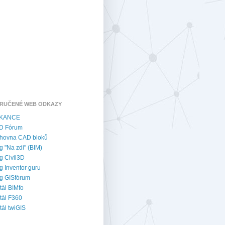
RUČENÉ WEB ODKAZY
KANCE
D Fórum
hovna CAD bloků
g "Na zdi" (BIM)
g Civil3D
g Inventor guru
g GISfórum
tál BIMfo
tál F360
tál twiGIS