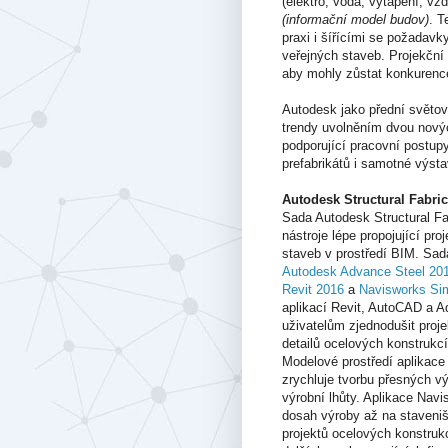
(elektro, voda, vytápění, vz
(informační model budov)
. T
praxi i šířícími se požadavk
veřejných staveb. Projekční 
aby mohly zůstat konkurenc
Autodesk jako přední světov
trendy uvolněním dvou novýc
podporující pracovní postupy
prefabrikátů i samotné výsta
Autodesk Structural Fabric
Sada Autodesk Structural Fab
nástroje lépe propojující pro
staveb v prostředí BIM. Sad
Autodesk Advance Steel 20
Revit 2016
a
Navisworks Si
aplikací Revit, AutoCAD a 
uživatelům zjednodušit proje
detailů ocelových konstrukcí
Modelové prostředí aplikace
zrychluje tvorbu přesných vý
výrobní lhůty. Aplikace Navi
dosah výroby až na staveniš
projektů ocelových konstrukc