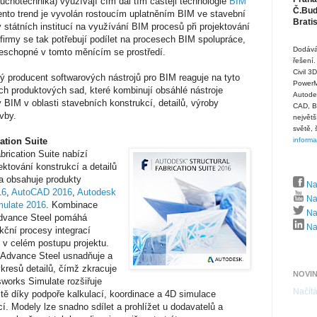
duchotechnika) využívají čím dál tím častěji technologie
BIM
Č.Budě
ento trend je vyvolán rostoucím uplatněním BIM ve stavební
Brati
y státních institucí na využívání BIM procesů při projektování
firmy se tak potřebují podílet na procesech BIM spolupráce,
Dodává
eschopné v tomto měnícím se prostředí.
řešení.
Civil 3
ý producent softwarových nástrojů pro BIM reaguje na tyto
PowerMi
h produktových sad, které kombinují obsáhlé nástroje
Autode
 BIM v oblasti stavebních konstrukcí, detailů, výroby
CAD, B
vby.
největš
světě, 
ation Suite
inform
rication Suite nabízí
jektování konstrukcí a detailů
a obsahuje produkty
Na
16
,
AutoCAD 2016
,
Autodesk
Na
mulate 2016
. Kombinace
Naj
Advance Steel pomáhá
Naj
kční procesy integrací
 v celém postupu projektu.
 Advance Steel usnadňuje a
kresů detailů, čímž zkracuje
NOVI
sworks Simulate rozšiřuje
Načítá
tě díky podpoře kalkulací, koordinace a 4D simulace
í. Modely lze snadno sdílet a prohlížet u dodavatelů a