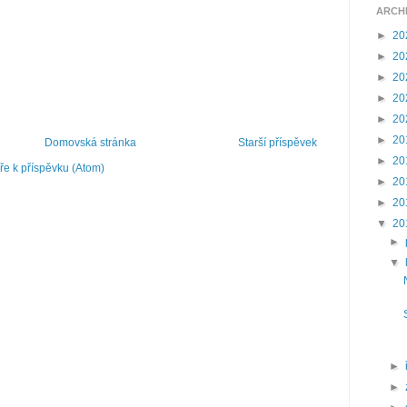
ARCH
►
20
►
20
►
20
►
20
►
20
►
20
Domovská stránka
Starší příspěvek
►
20
e k příspěvku (Atom)
►
20
►
20
▼
20
►
▼
►
►