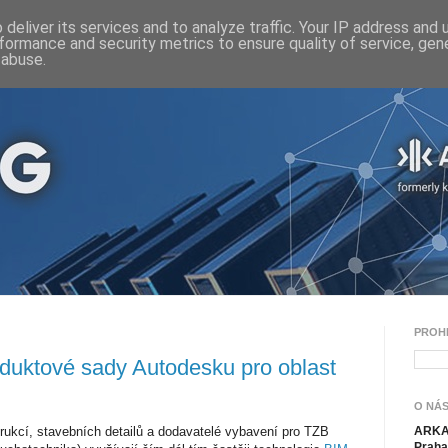
deliver its services and to analyze traffic. Your IP address and
formance and security metrics to ensure quality of service, ge
 abuse.
PROH
duktové sady Autodesku pro oblast
O NÁS
trukcí, stavebních detailů a dodavatelé vybavení pro TZB
ARKAN
Praha 