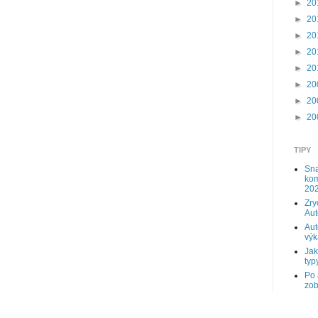
►
20
►
20
►
20
►
20
►
20
►
20
►
20
►
20
TIPY
Sna
kom
202
Zry
Au
Aut
výk
Jak
typy
Po 
zob