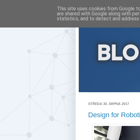
This site uses cookies from Google to 
are shared with Google along with per
statistics, and to detect and address
STŘEDA 30. SRPNA 2017
Design for Robot