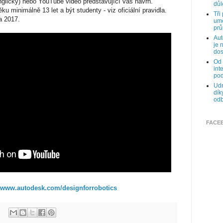
nglicky) nebo YouTube video představující váš návrh.
důl
u minimálně 13 let a být studenty - viz oficiální pravidla.
Tři
a 2017.
umě
prů
Aut
je 
dos
Od 
int
pod
Udr
dík
odb
FACE
www.autodesk.com/designforrobotics