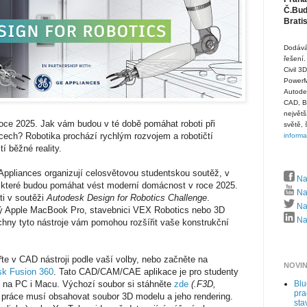
Č.Budě
Brati
Dodává
řešení.
Civil 3
PowerMi
Autode
CAD, B
největš
oce 2025. Jak vám budou v té době pomáhat roboti při
světě, 
ech? Robotika prochází rychlým rozvojem a robotičtí
inform
í běžné reality.
ppliances organizují celosvětovou studentskou soutěž, v
Na
ty, které budou pomáhat vést moderní domácnost v roce 2025.
Na
ti v soutěži
Autodesk Design for Robotics Challenge
.
Naj
ý Apple MacBook Pro, stavebnici VEX Robotics nebo 3D
Naj
ny tyto nástroje vám pomohou rozšířit vaše konstrukční
řte v CAD nástroji podle vaší volby, nebo začněte na
NOVI
sk Fusion 360
. Tato CAD/CAM/CAE aplikace je pro studenty
e na PC i Macu. Výchozí soubor si stáhněte
zde
(.F3D,
Bl
pra
 práce musí obsahovat soubor 3D modelu a jeho rendering.
sta