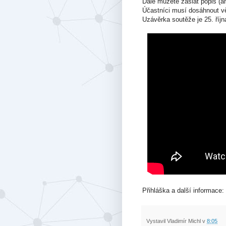
Dále můžete zaslat popis (a
Účastníci musí dosáhnout věk
Uzávěrka soutěže je 25. říjn
Přihláška a další informace:
Vystavil
Vladimír Michl
v
8:05