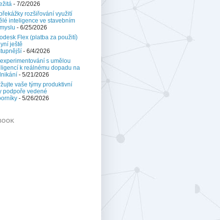
ežitá
- 7/2/2026
 překážky rozšiřování využití
lé inteligence ve stavebním
myslu
- 6/25/2026
odesk Flex (platba za použití)
nyní ještě
tupnější
- 6/4/2026
experimentování s umělou
eligencí k reálnému dopadu na
nikání
- 5/21/2026
žujte vaše týmy produktivní
y podpoře vedené
orníky
- 5/26/2026
BOOK