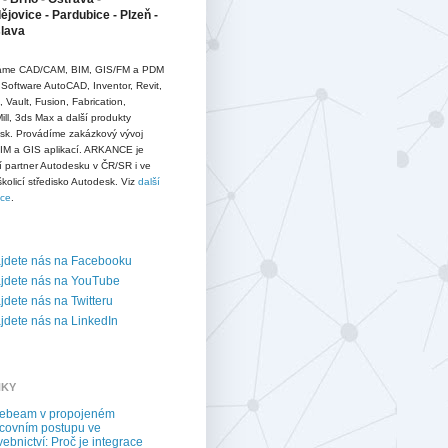
jovice - Pardubice - Plzeň -
slava
me CAD/CAM, BIM, GIS/FM a PDM
 Software AutoCAD, Inventor, Revit,
D, Vault, Fusion, Fabrication,
ll, 3ds Max a další produkty
sk. Provádíme zakázkový vývoj
IM a GIS aplikací. ARKANCE je
í partner Autodesku v ČR/SR i ve
školicí středisko Autodesk. Viz
další
ace
.
jdete nás na Facebooku
jdete nás na YouTube
dete nás na Twitteru
dete nás na LinkedIn
NKY
uebeam v propojeném
covním postupu ve
vebnictví: Proč je integrace