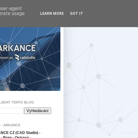
 user-agent
nerate usage
LEARN MORE
GOT IT
LEDAT TENTO BLOG
 - ARKANCE
CE CZ (CAD Studio) -
- Brno - Ostrava -