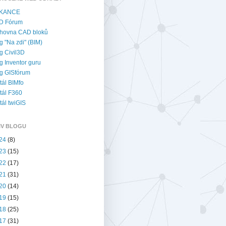
KANCE
D Fórum
hovna CAD bloků
g "Na zdi" (BIM)
g Civil3D
g Inventor guru
g GISfórum
tál BIMfo
tál F360
tál twiGIS
IV BLOGU
24
(8)
23
(15)
22
(17)
21
(31)
20
(14)
19
(15)
18
(25)
17
(31)