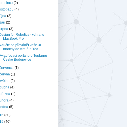
prosince
(2)
listopadu
(4)
října
(2)
září
(2)
srpna
(3)
Design for Robotics - vyhrajte
MacBook Pro
Naučte se převádět vaše 3D
modely do virtuální rea...
Vyjadřovací portál pro Teplárnu
České Budějovice
července
(1)
června
(1)
května
(2)
dubna
(4)
března
(1)
února
(4)
ledna
(5)
16
(30)
15
(40)