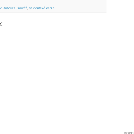
or Robotics
,
soutěž
,
studentské verze
:
DOPO