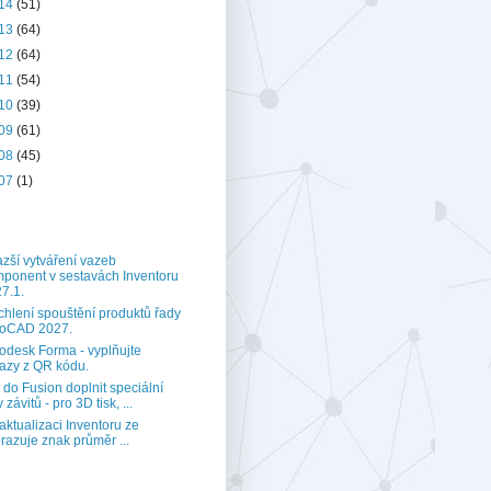
14
(51)
13
(64)
12
(64)
11
(54)
10
(39)
09
(61)
08
(45)
07
(1)
zší vytváření vazeb
ponent v sestavách Inventoru
7.1.
chlení spouštění produktů řady
toCAD 2027.
odesk Forma - vyplňujte
azy z QR kódu.
 do Fusion doplnit speciální
 závitů - pro 3D tisk, ...
aktualizaci Inventoru ze
razuje znak průměr ...