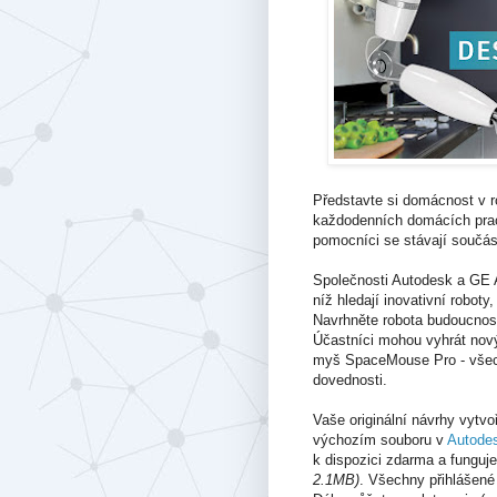
Představte si domácnost v r
každodenních domácích prac
pomocníci se stávají součást
Společnosti Autodesk a GE A
níž hledají inovativní robo
Navrhněte robota budoucnos
Účastníci mohou vyhrát nov
myš SpaceMouse Pro - všech
dovednosti.
Vaše originální návrhy vytvo
výchozím souboru v
Autode
k dispozici zdarma a funguj
2.1MB)
. Všechny přihlášené