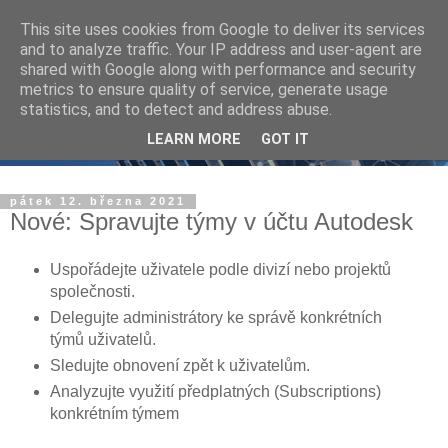
This site uses cookies from Google to deliver its services
and to analyze traffic. Your IP address and user-agent are
shared with Google along with performance and security
metrics to ensure quality of service, generate usage
statistics, and to detect and address abuse.
LEARN MORE
GOT IT
pátek 12. března 2021
Nové: Spravujte týmy v účtu Autodesk
Uspořádejte uživatele podle divizí nebo projektů
společnosti.
Delegujte administrátory ke správě konkrétních
týmů uživatelů.
Sledujte obnovení zpět k uživatelům.
Analyzujte využití předplatných (Subscriptions)
konkrétním týmem