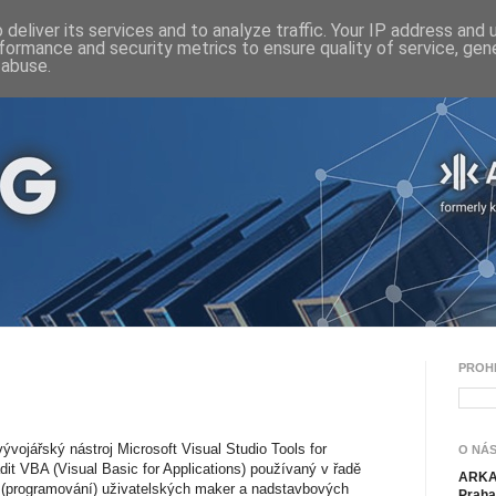
deliver its services and to analyze traffic. Your IP address and
formance and security metrics to ensure quality of service, ge
 abuse.
PROH
ývojářský nástroj Microsoft Visual Studio Tools for
O NÁS
dit VBA (Visual Basic for Applications) používaný v řadě
ARKAN
u (programování) uživatelských maker a nadstavbových
Praha 