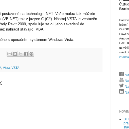
Č.Budě
Brati
í postavené na technologii .NET. Vaše makra tak můžete
cu (VB.NET) tak v jazyce C (C#). Nástroj VSTA je vestavěn
Dodává
řady Revit 2009, spekuluje se o i jeho zavedení do
řešení.
ěž nahradil stávající VBA.
Civil 3
PowerMi
Autode
ného s operačním systémem Windows Vista.
CAD, B
největš
světě, 
inform
A
,
Vista
,
VSTA
Na
Na
:
Naj
Naj
NOVI
Bl
pra
sta