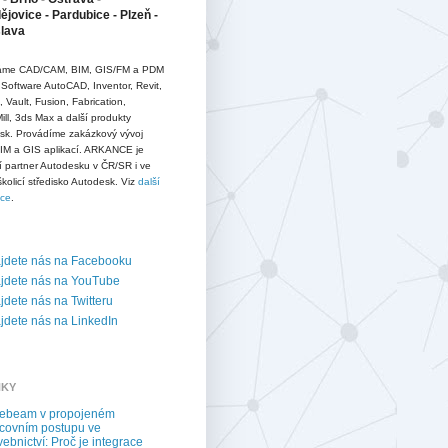
jovice - Pardubice - Plzeň -
slava
me CAD/CAM, BIM, GIS/FM a PDM
 Software AutoCAD, Inventor, Revit,
D, Vault, Fusion, Fabrication,
ll, 3ds Max a další produkty
sk. Provádíme zakázkový vývoj
IM a GIS aplikací. ARKANCE je
í partner Autodesku v ČR/SR i ve
školicí středisko Autodesk. Viz
další
ace
.
jdete nás na Facebooku
jdete nás na YouTube
dete nás na Twitteru
dete nás na LinkedIn
NKY
uebeam v propojeném
covním postupu ve
vebnictví: Proč je integrace