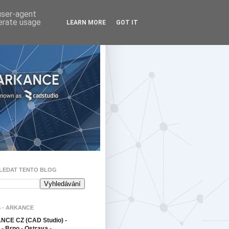
 user-agent
nerate usage
LEARN MORE
GOT IT
LEDAT TENTO BLOG
 - ARKANCE
CE CZ (CAD Studio) -
- Brno - Ostrava -