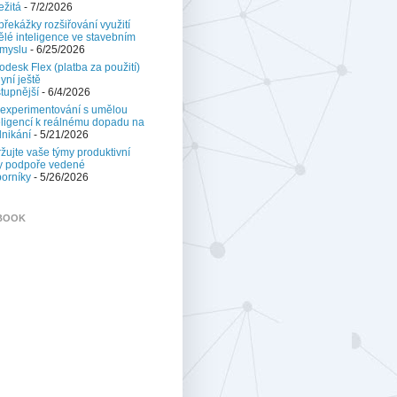
ežitá
- 7/2/2026
 překážky rozšiřování využití
lé inteligence ve stavebním
myslu
- 6/25/2026
odesk Flex (platba za použití)
nyní ještě
tupnější
- 6/4/2026
experimentování s umělou
eligencí k reálnému dopadu na
nikání
- 5/21/2026
žujte vaše týmy produktivní
y podpoře vedené
orníky
- 5/26/2026
BOOK