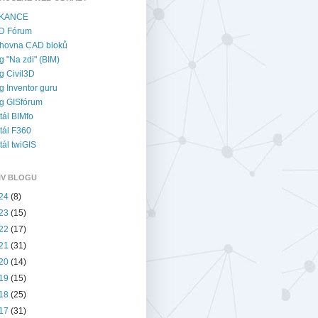
KANCE
D Fórum
hovna CAD bloků
g "Na zdi" (BIM)
g Civil3D
g Inventor guru
g GISfórum
tál BIMfo
tál F360
tál twiGIS
IV BLOGU
24
(8)
23
(15)
22
(17)
21
(31)
20
(14)
19
(15)
18
(25)
17
(31)