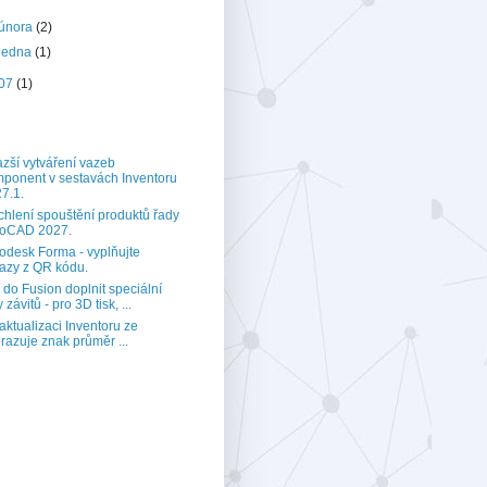
února
(2)
ledna
(1)
07
(1)
zší vytváření vazeb
ponent v sestavách Inventoru
7.1.
chlení spouštění produktů řady
toCAD 2027.
odesk Forma - vyplňujte
azy z QR kódu.
 do Fusion doplnit speciální
 závitů - pro 3D tisk, ...
aktualizaci Inventoru ze
razuje znak průměr ...