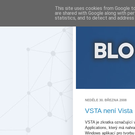
This site uses cookies from Google to 
are shared with Google along with per
statistics, and to detect and address
NEDĚLE 30. BŘEZNA 2008
VSTA není Vista
VSTA je zkratka označující v
Applications, který má nahra
Windows aplikací pro tvorb