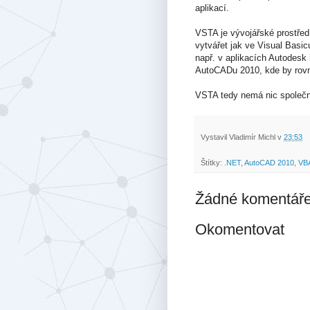
aplikací.
VSTA je vývojářské prostřed
vytvářet jak ve Visual Basi
např. v aplikacích Autodesk 
AutoCADu 2010, kde by rovn
VSTA tedy nemá nic společ
Vystavil
Vladimír Michl
v
23:53
Štítky:
.NET
,
AutoCAD 2010
,
VB
Žádné komentáře
Okomentovat