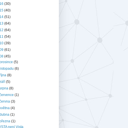
16
(30)
15
(40)
14
(51)
13
(64)
12
(64)
11
(54)
10
(39)
09
(61)
08
(45)
prosince
(5)
listopadu
(6)
října
(8)
září
(5)
srpna
(8)
července
(1)
června
(3)
května
(4)
dubna
(1)
března
(1)
VSTA není Vista