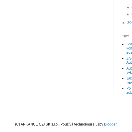
►
►
►
20
TIPY
Sna
kom
202
Zry
Au
Aut
výk
Jak
typy
Po 
zob
(C) ARKANCE CZ+SK s.r.o.. Používá technologii služby
Blogger
.