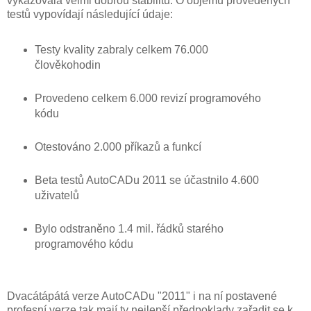
vykazovala velmi dobrou stabilitu. O objemu provedených
testů vypovídají následující údaje:
Testy kvality zabraly celkem 76.000
člověkohodin
Provedeno celkem 6.000 revizí programového
kódu
Otestováno 2.000 příkazů a funkcí
Beta testů AutoCADu 2011 se účastnilo 4.600
uživatelů
Bylo odstraněno 1.4 mil. řádků starého
programového kódu
Dvacátápátá verze AutoCADu "2011" i na ní postavené
profesní verze tak mají ty nejlepší předpoklady zařadit se k