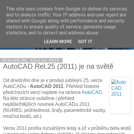
This site uses cookies from Google to deliver its services
and to analyze traffic. Your IP address and user-agent are
shared with Google along with performance and security
metrics to ensure quality of service, generate usage
statistics, and to detect and address abuse.
LEARN MORE
GOT IT
čtvrtek 25. března 2010
AutoCAD Rel.25 (2011) je na světě
Od dnešního dne je v prodeji jubilejní 25. verze
AutoCADu -
AutoCAD 2011
. Přehled historie
předchozích verzí najdete na stránce
AutoCAD
.
Na této stránce uvádíme i přehled
nejdůležitějších novinek AutoCADu 2011
(NURBS, průhlednost, šrafy, parametrické vazby,
mračna bodů, ad.).
Verze 2011 prošla rozsáhlými testy a již v průběhu beta-testů