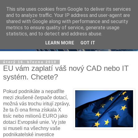
This site uses cookies from Google to deliver its services
and to analyze traffic. Your IP address and user-agent are
shared with Google along with performance and security
metrics to ensure quality of service, generate usage
statistics, and to detect and address abuse.
LEARN MORE
GOT IT
úterý 16. března 2010
EU vám zaplatí váš nový CAD nebo IT
systém. Chcete?
Pokud podnikáte a nepatříte
mezi zkušené
čerpače
dotací,
možná vás trochu iritují zprávy,
že ta či ona firma získala X
tisíc nebo milionů EURO jako
dotaci Evropské unie. Vy jste
si museli na všechny vaše
podnikatelské investice