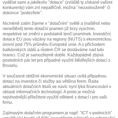
vydělat sami a jakékoliv "dotace" (zvláště ty získané vašimi
konkurenty) vám zní nepatřičně, možná "nezaslouženě" či
dokonce "podezřele".
Nicméně zatím žijeme v "dotačním" světě a (naštěstí nebo
neneštěstí) tento dotační pramen již brzy vyschne,
respektive se změní v podstatně tenčí pramínek. Investiční
dotace EU jsou vázány na regiony (NUTS) s ekonomickou
úrovní pod 75% průměru Evropské unie. A s příchodem
balkánských států a růstem ČR se dostáváme nad tuto
hranici. Což je samozřejmě dobře. Každopádně zbývá
posledních pár let pro případné využití štědřejších dotací z
Bruselu.
V současné obtížné ekonomické situaci uvítá případnou
dotaci na investice či služby asi většina firem. Řada
aktuálních dotačních titulů se navíc nyní týká financování v
oblasti informačních technologií. A proto je možná
nejvhodnější příležitost využití některé z dotací i pro vaši
firmu.
Zajímavým dotačním programem je např. "ICT v podnicích"