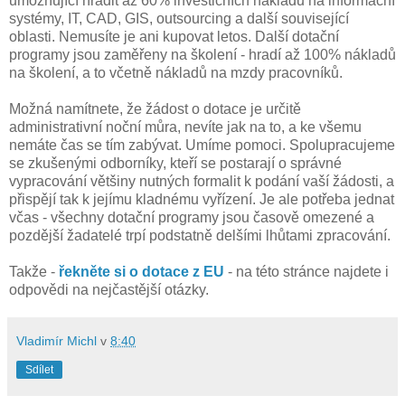
umožňující hradit až 60% investičních nákladů na informační
systémy, IT, CAD, GIS, outsourcing a další související
oblasti. Nemusíte je ani kupovat letos. Další dotační
programy jsou zaměřeny na školení - hradí až 100% nákladů
na školení, a to včetně nákladů na mzdy pracovníků.
Možná namítnete, že žádost o dotace je určitě
administrativní noční můra, nevíte jak na to, a ke všemu
nemáte čas se tím zabývat. Umíme pomoci. Spolupracujeme
se zkušenými odborníky, kteří se postarají o správné
vypracování většiny nutných formalit k podání vaší žádosti, a
přispějí tak k jejímu kladnému vyřízení. Je ale potřeba jednat
včas - všechny dotační programy jsou časově omezené a
pozdější žadatelé trpí podstatně delšími lhůtami zpracování.
Takže -
řekněte si o dotace z EU
- na této stránce najdete i
odpovědi na nejčastější otázky.
Vladimír Michl
v
8:40
Sdílet