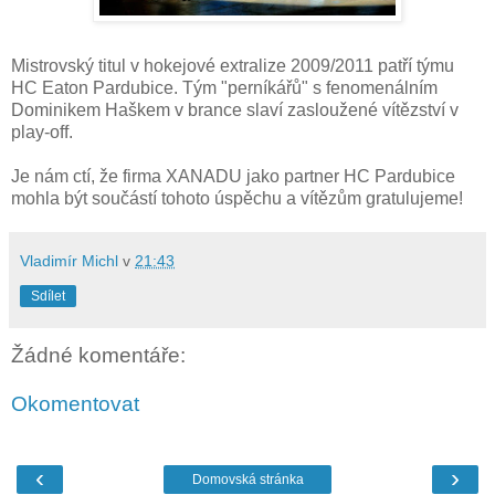
Mistrovský titul v hokejové extralize 2009/2011 patří týmu
HC Eaton Pardubice. Tým "perníkářů" s fenomenálním
Dominikem Haškem v brance slaví zasloužené vítězství v
play-off.
Je nám ctí, že firma XANADU jako partner HC Pardubice
mohla být součástí tohoto úspěchu a vítězům gratulujeme!
Vladimír Michl
v
21:43
Sdílet
Žádné komentáře:
Okomentovat
‹
›
Domovská stránka