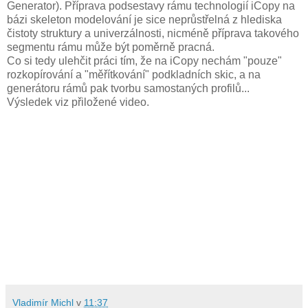
Generator). Příprava podsestavy rámu technologií iCopy na
bázi skeleton modelování je sice neprůstřelná z hlediska
čistoty struktury a univerzálnosti, nicméně příprava takového
segmentu rámu může být poměrně pracná.
Co si tedy ulehčit práci tím, že na iCopy nechám "pouze"
rozkopírování a "měřítkování" podkladních skic, a na
generátoru rámů pak tvorbu samostaných profilů...
Výsledek viz přiložené video.
Vladimír Michl
v
11:37