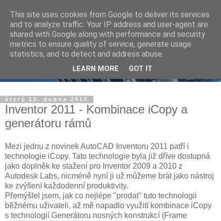
This site uses cookies from Google to deliver its services
and to analyze traffic. Your IP address and user-agent are
shared with Google along with performance and security
metrics to ensure quality of service, generate usage
statistics, and to detect and address abuse.
LEARN MORE
GOT IT
úterý 13. dubna 2010
Inventor 2011 - Kombinace iCopy a
generátoru rámů
Mezi jednu z novinek AutoCAD Inventoru 2011 patří i
technologie iCopy. Tato technologie byla již dříve dostupná
jako doplněk ke stažení pro Inventor 2009 a 2010 z
Autodesk Labs, nicméně nyní ji už můžeme brát jako nástroj
ke zvýšení každodenní produktivity.
Přemýšlel jsem, jak co nejlépe "prodat" tuto technologii
běžnému uživateli, až mě napadlo využití kombinace iCopy
s technologií Generátoru nosných konstrukcí (Frame