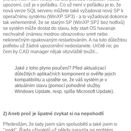
upozorní, což je v pořádku. Co už není v pořádku je to, že
nová verze SQL serveru můžete také vyžadovat nový SP k
operačnímu systému (WinXP SP3) - a to vyžadovat dokonce
tak
vehementně
, že se starým SP (WinXP SP2 bez hotfixů)
se systém může dostat do stavu, kdy start OS havaruje
nechvalně známou modrou
obrazovkou smrti
nebo
nekonečným opakovaným restartováním. A na tuto důležitou
potřebu už žádné upozornění nedostanete. Určitě nic po
čem by CAD manager nějak obzvláště toužil...
Jaké z toho plyne poučení? Před aktualizací
důležitých aplikačních komponent si ověřte jejich
kompatibilitu a ujistěte se, že váš systém je v
aktuálním stavu (pomocí pohodlné služby
Windows Update, resp. spíše Microsoft Update).
2) Aneb proč je špatné zvykat si na nepohodlí
Předesílám, že tady jsem sám spoluobětí a také jsem si
"zvykl". Řada uživatelů už někdy narazila na problém