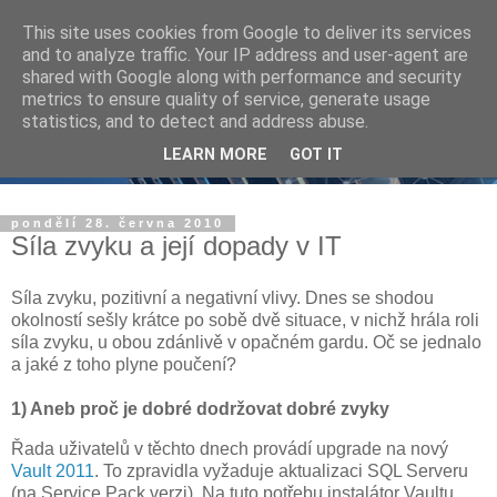
This site uses cookies from Google to deliver its services
and to analyze traffic. Your IP address and user-agent are
shared with Google along with performance and security
metrics to ensure quality of service, generate usage
statistics, and to detect and address abuse.
LEARN MORE
GOT IT
pondělí 28. června 2010
Síla zvyku a její dopady v IT
Síla zvyku, pozitivní a negativní vlivy. Dnes se shodou
okolností sešly krátce po sobě dvě situace, v nichž hrála roli
síla zvyku, u obou zdánlivě v opačném gardu. Oč se jednalo
a jaké z toho plyne poučení?
1) Aneb proč je dobré dodržovat dobré zvyky
Řada uživatelů v těchto dnech provádí upgrade na nový
Vault 2011
. To zpravidla vyžaduje aktualizaci SQL Serveru
(na Service Pack verzi). Na tuto potřebu instalátor Vaultu