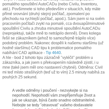
pomalého spouštění AutoCADu (nebo Civilu, Inventoru,
atd.). Povšimnete si toho především v situacích, kdy máte
přímé srovnání (druhý stejný počítač, zpomalení po
přechodu na rychlejší počítač, apod.). Sám jsem si na svém
pracovním počítači zvykl na pomalé, cca dvouapůlminutové
spouštění Civilu a zhruba minutové spouštění AutoCADu
(neprojektuji, takže mně to netrápilo denně). Dnes kolega
řešil se zákazníkem (jehož to samozřejmě trápilo více)
podobný problém. Nakonec dospěli k našemu staršímu (
už
hodně staršímu
) CAD tipu k problematice pomalého
nabíhání CAD aplikace -
Tip 4640
.
A hle - bod 2 tohoto tipu zázračně "vyléčil" problém u
zákazníka, a jak jsem s překvapením následně zjistil, i u
mne (také jsem měl ono nastavení chybné). Odměna: Civil
mi teď místo
strašlivých
(teď už to vím) 2.5 minuty nabíhá za
pouhých 25 sekund.
A vedle odměny i poučení - nezvykejte si na
nepohodlí. Nepohodlí vám znepříjemňuje život a
jak se ukazuje, bývá často snadno odstranitelné.
Nebojte se tedy "otravovat" vašeho dodavatele