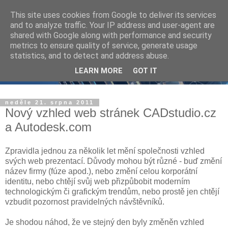
This site uses cookies from Google to deliver its services
and to analyze traffic. Your IP address and user-agent are
shared with Google along with performance and security
metrics to ensure quality of service, generate usage
statistics, and to detect and address abuse.
LEARN MORE
GOT IT
neděle 21. srpna 2011
Nový vzhled web stránek CADstudio.cz
a Autodesk.com
Zpravidla jednou za několik let mění společnosti vzhled
svých web prezentací. Důvody mohou být různé - buď změní
název firmy (fúze apod.), nebo změní celou korporátní
identitu, nebo chtějí svůj web přizpůbobit moderním
technologickým či grafickým trendům, nebo prostě jen chtějí
vzbudit pozornost pravidelných návštěvníků.
Je shodou náhod, že ve stejný den byly změněn vzhled