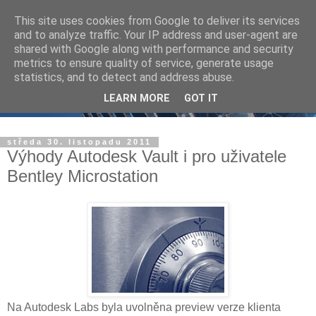
This site uses cookies from Google to deliver its services
and to analyze traffic. Your IP address and user-agent are
shared with Google along with performance and security
metrics to ensure quality of service, generate usage
statistics, and to detect and address abuse.
LEARN MORE
GOT IT
středa 30. listopadu 2011
Výhody Autodesk Vault i pro uživatele
Bentley Microstation
Na Autodesk Labs byla uvolněna preview verze klienta