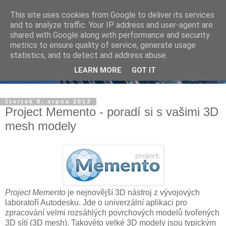
This site uses cookies from Google to deliver its services
and to analyze traffic. Your IP address and user-agent are
shared with Google along with performance and security
metrics to ensure quality of service, generate usage
statistics, and to detect and address abuse.
LEARN MORE
GOT IT
čtvrtek 8. srpna 2013
Project Memento - poradí si s vašimi 3D
mesh modely
Project Memento
je nejnovější 3D nástroj z vývojových
laboratoří Autodesku. Jde o univerzální aplikaci pro
zpracování velmi rozsáhlých povrchových modelů tvořených
3D sítí (3D mesh). Takovéto velké 3D modely jsou typickým