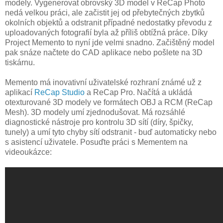
modely. Vygenerovat obrovský 3D model v ReCap Photo
nedá velkou práci, ale začistit jej od přebytečných zbytků
okolních objektů a odstranit případné nedostatky převodu z
uploadovaných fotografií byla až příliš obtížná práce. Díky
Project Memento to nyní jde velmi snadno. Začištěný model
pak snáze načtete do CAD aplikace nebo pošlete na 3D
tiskárnu.
Memento má inovativní uživatelské rozhraní známé už z
aplikací
ReCap Studio
a ReCap Pro. Načítá a ukládá
otexturované 3D modely ve formátech OBJ a RCM (ReCap
Mesh). 3D modely umí zjednodušovat. Má rozsáhlé
diagnostické nástroje pro kontrolu 3D sítí (díry, špičky,
tunely) a umí tyto chyby sítí odstranit - buď automaticky nebo
s asistencí uživatele. Posuďte práci s Mementem na
videoukázce: