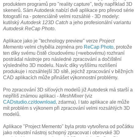
produktem programů pro "reality capture", tedy například 3D
skenerů. Sám Autodesk nabízí dvě aplikace pro převod série
fotografií na - potenciálně velmi rozsáhlé - 3D modely:
kutilský
Autodesk 123D Catch
a jeho profesionální variantu
Autodesk ReCap Photo
.
Aplikace jako je "technology preview" verze
Project
Memento
velmi chyběla zejména pro
ReCap Photo
, protože
ten díky svému čistě cloudovému (=webovému) rozhraní
postrádal nástroje pro následné zpracování a dočištění
výsledného 3D modelu. Navíc díky vyššímu rozlišení
produkuje i rozsáhlejší 3D sítě, jejichž zpracování v běžných
CAD aplikacích může přinášet výkonnostní problémy.
Pro zpracování 3D síťových modelů již Autodesk má starší a
nepříliš známou aplikaci -
MeshMixer
(viz
CADstudio.cz/download
, zdarma). I tato aplikace ale může
mít problém s výkonem při zpracování velmi rozsáhlých 3D
modelů.
Aplikace "Project Memento" byla proto vytvořena od počátku
jako robustní nástroj schopný zpracovat i obrovské 3D