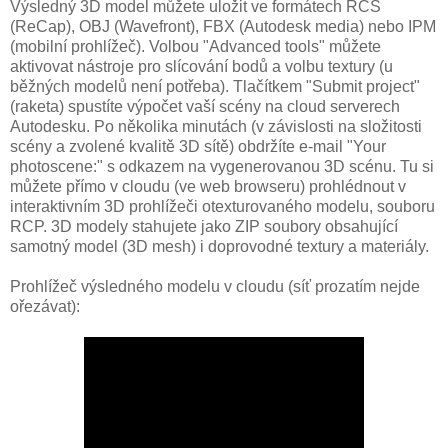
Výsledný 3D model můžete uložit ve formátech RCS
(ReCap), OBJ (Wavefront), FBX (Autodesk media) nebo IPM
(mobilní prohlížeč). Volbou "Advanced tools" můžete
aktivovat nástroje pro slícování bodů a volbu textury (u
běžných modelů není potřeba). Tlačítkem "Submit project"
(raketa) spustíte výpočet vaší scény na cloud serverech
Autodesku. Po několika minutách (v závislosti na složitosti
scény a zvolené kvalitě 3D sítě) obdržíte e-mail "Your
photoscene:" s odkazem na vygenerovanou 3D scénu. Tu si
můžete přímo v cloudu (ve web browseru) prohlédnout v
interaktivním 3D prohlížeči otexturovaného modelu, souboru
RCP. 3D modely stahujete jako ZIP soubory obsahující
samotný model (3D mesh) i doprovodné textury a materiály.
Prohlížeč výsledného modelu v cloudu (síť prozatím nejde
ořezávat):