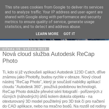
This site uses cookies from Google to deliver its services
and to analyze traffic. Your IP address and user-agent are
shared with Google along with performance and security
metrics to ensure quality of service, generate usage
statistics, and to detect and address abuse.
LEARN MORE
GOT IT
středa 15. května 2013
Nová cloud služba Autodesk ReCap
Photo
Ti, kdo si již vyzkoušeli aplikaci Autodesk 123D Catch, dříve
známou jako Photofly, budou rychle v obraze. Nový cloud
nástroj "ReCap Photo", který je součástí nabídky aplikací
cloudu "Autodesk 360", používá podobnou technologii.
ReCap Photo dokáže převést sérii fotografií - pořízených z
různých (náhodných) úhlů kolem dokola objektu - na
otexturovaný 3D model použitelný pro 3D tisk či pro načtení
do CAD aplikace, nebo na mračno bodů. Na rozdíl od rodiny