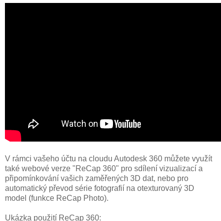
V rámci vašeho účtu na cloudu Autodesk 360 můžete využít
také webové verze "ReCap 360" pro sdílení vizualizací a
připomínkování vašich zaměřených 3D dat, nebo pro
automatický převod série fotografií na otexturovaný 3D
model (funkce ReCap Photo).
Ukázka použití ReCap 360: