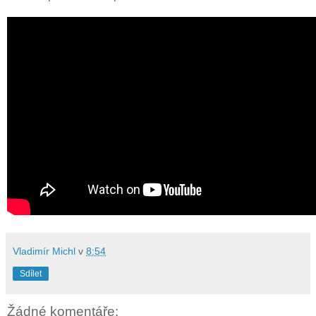
Vladimír Michl
v
8:54
Sdílet
Žádné komentáře: