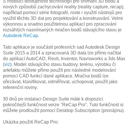
S rostoucí dostupností technologií pro snímání 3D bodů a
nových způsobů zachycování reality (reality capture, recap),
například pomocí série fotografií, roste i využití nástrojů pro
využití těchto 3D dat pro projektování a konstruování. Velmi
výkonnou a snadno použitelnou aplikací pro zpracování
rozsáhlých nasnímaných mračen bodů stávajícího stavu je
Autodesk ReCap
.
Tato aplikace je součástí profesních sad Autodesk Design
Suite 2015 a 2014 a zpracovaná 3D data lze přímo načítat
do aplikací AutoCAD, Revit, Inventor, Navisworks a 3ds Max
(
viz
). Model stávajícího stavu budovy, terénu, výrobku či
artefaktu můžete přímo použít pro následné modelování
pomocí CAD funkcí dané aplikace. Mračna bodů lze
ořezávat, klasifikovat, odměřovat, uchopovat, použít jako
referenční roviny.
30 dnů po instalaci Design Suite máte k dispozici
pokročilejší funkčnost verze "ReCap Pro". Tuto funkčnost si
můžete prodloužit pomocí Desktop Subscription (pronájmu).
Ukázka použití ReCap Pro: