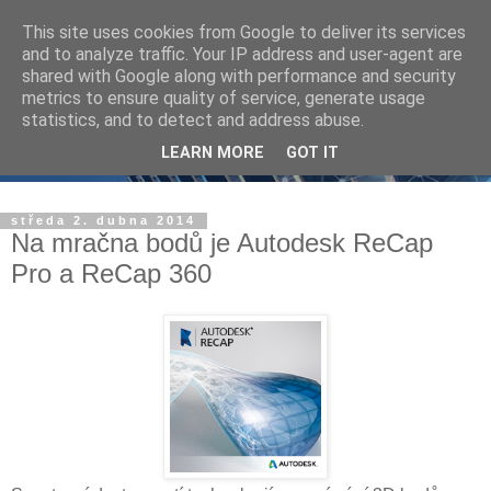
This site uses cookies from Google to deliver its services
and to analyze traffic. Your IP address and user-agent are
shared with Google along with performance and security
metrics to ensure quality of service, generate usage
statistics, and to detect and address abuse.
LEARN MORE
GOT IT
středa 2. dubna 2014
Na mračna bodů je Autodesk ReCap
Pro a ReCap 360