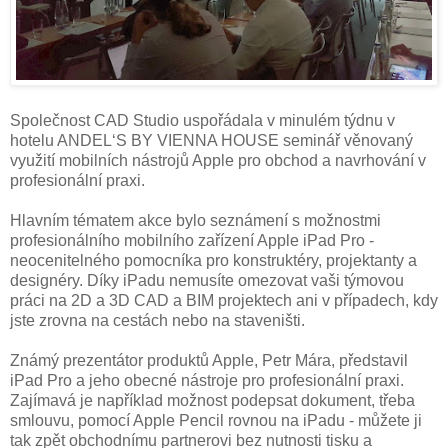
Společnost CAD Studio uspořádala v minulém týdnu v
hotelu ANDEL‘S BY VIENNA HOUSE seminář věnovaný
využití mobilních nástrojů Apple pro obchod a navrhování v
profesionální praxi.
Hlavním tématem akce bylo seznámení s možnostmi
profesionálního mobilního zařízení Apple iPad Pro -
neocenitelného pomocníka pro konstruktéry, projektanty a
designéry. Díky iPadu nemusíte omezovat vaši týmovou
práci na 2D a 3D CAD a BIM projektech ani v případech, kdy
jste zrovna na cestách nebo na staveništi.
Známý prezentátor produktů Apple, Petr Mára, představil
iPad Pro a jeho obecné nástroje pro profesionální praxi.
Zajímavá je například možnost podepsat dokument, třeba
smlouvu, pomocí Apple Pencil rovnou na iPadu - můžete ji
tak zpět obchodnímu partnerovi bez nutnosti tisku a