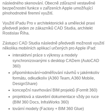
následného skenování. Obecně zdůraznil vestavěné
bezpečnostní funkce v zařízeních Apple umožňující
plnohodnotné firemní využití.
Využití iPadu Pro v architektonické a umělecké praxi
předvedl jeden ze zákazníků CAD Studia, architekt
Rostislav Říha.
Zástupci CAD Studia následně předvedli možnosti využití
několika mobilních aplikací určených pro Apple iPad:
interaktivní práce s výkresy a modely
synchronizovanými s desktop CADem (AutoCAD
360)
připomínkování+odměřování návrhů v jakémkoliv
formátu, odkudkoliv (A360 Team, A360 Mobile,
DesignShare)
koncepční navrhování BIM projektů (FormIt 360)
projektová a stavební dokumentace vždy po ruce
(BIM 360 Docs, InfraWorks 360)
tovární modely (Factory + BIM 360 Glue)