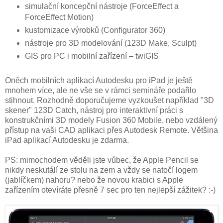
simulační koncepční nástroje (ForceEffect a
ForceEffect Motion)
kustomizace výrobků (Configurator 360)
nástroje pro 3D modelování (123D Make, Sculpt)
GIS pro PC i mobilní zařízení – twiGIS
Oněch mobilních aplikací Autodesku pro iPad je ještě
mnohem více, ale ne vše se v rámci semináře podařilo
stihnout. Rozhodně doporučujeme vyzkoušet například "3D
skener" 123D Catch, nástroj pro interaktivní práci s
konstrukčními 3D modely Fusion 360 Mobile, nebo vzdálený
přístup na vaši CAD aplikaci přes Autodesk Remote. Většina
iPad aplikací Autodesku je zdarma.
PS: mimochodem věděli jste vůbec, že Apple Pencil se
nikdy neskutálí ze stolu na zem a vždy se natočí logem
(jablíčkem) nahoru? nebo že novou krabici s Apple
zařízením otevíráte přesně 7 sec pro ten nejlepší zážitek? :-)