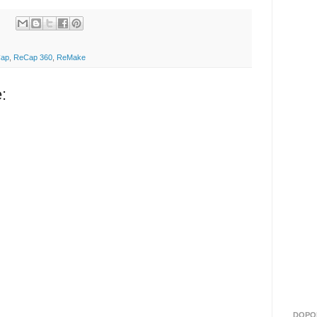
ap
,
ReCap 360
,
ReMake
:
DOPO