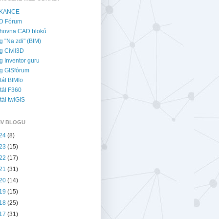
KANCE
D Fórum
hovna CAD bloků
g "Na zdi" (BIM)
g Civil3D
g Inventor guru
g GISfórum
tál BIMfo
tál F360
tál twiGIS
IV BLOGU
24
(8)
23
(15)
22
(17)
21
(31)
20
(14)
19
(15)
18
(25)
17
(31)