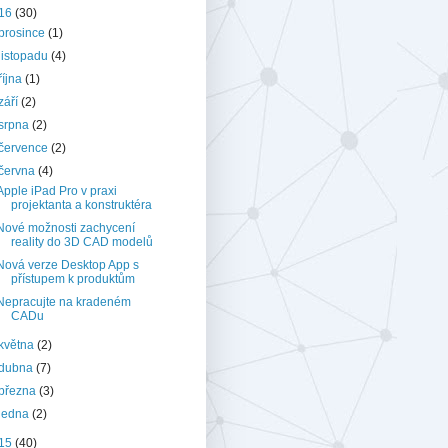
16
(30)
prosince
(1)
listopadu
(4)
října
(1)
září
(2)
srpna
(2)
července
(2)
června
(4)
Apple iPad Pro v praxi
projektanta a konstruktéra
Nové možnosti zachycení
reality do 3D CAD modelů
Nová verze Desktop App s
přístupem k produktům
Nepracujte na kradeném
CADu
května
(2)
dubna
(7)
března
(3)
ledna
(2)
15
(40)