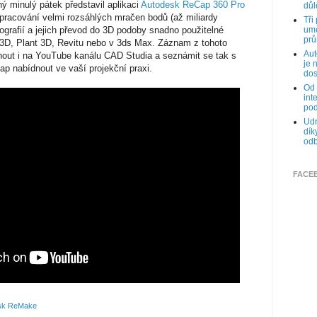
 minulý pátek představil aplikaci
Autodesk ReCap 360 Pro
důl
zpracování velmi rozsáhlých mračen bodů (až miliardy
Tři
grafií a jejich převod do 3D podoby snadno použitelné
umě
prů
 3D, Plant 3D, Revitu nebo v 3ds Max. Záznam z tohoto
Aut
nout i na YouTube kanálu CAD Studia a seznámit se tak s
je 
 nabídnout ve vaší projekční praxi.
dos
Od 
int
pod
Udr
dík
odb
FACE
sk ReMake