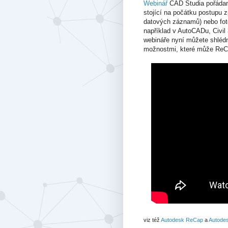
Webinář
CAD Studia pořádaný
stojící na počátku postupu 
datových záznamů) nebo foto
například v AutoCADu, Civil
webináře nyní můžete shléd
možnostmi, které může ReCap
viz též
Autodesk ReCap
a
Autode