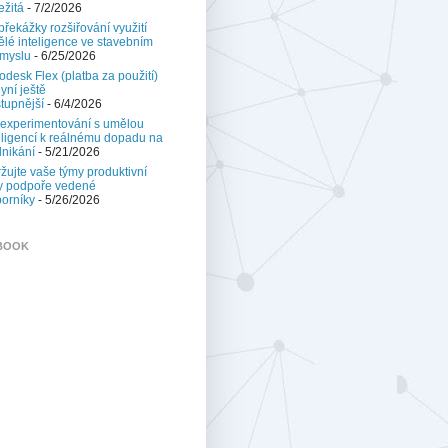
ežitá
- 7/2/2026
 překážky rozšiřování využití
lé inteligence ve stavebním
myslu
- 6/25/2026
odesk Flex (platba za použití)
nyní ještě
tupnější
- 6/4/2026
experimentování s umělou
eligencí k reálnému dopadu na
nikání
- 5/21/2026
žujte vaše týmy produktivní
y podpoře vedené
orníky
- 5/26/2026
BOOK