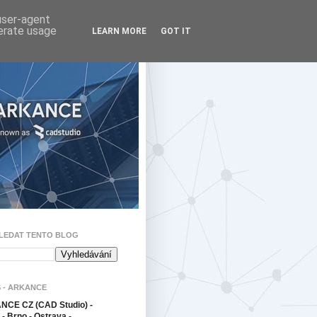
 user-agent
nerate usage
LEARN MORE
GOT IT
LEDAT TENTO BLOG
 - ARKANCE
CE CZ (CAD Studio) -
- Brno - Ostrava -