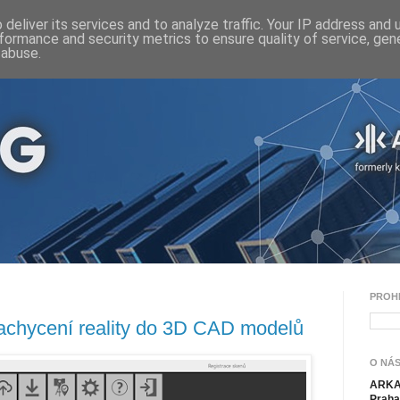
deliver its services and to analyze traffic. Your IP address and
formance and security metrics to ensure quality of service, ge
 abuse.
PROH
achycení reality do 3D CAD modelů
O NÁS
ARKAN
Praha 