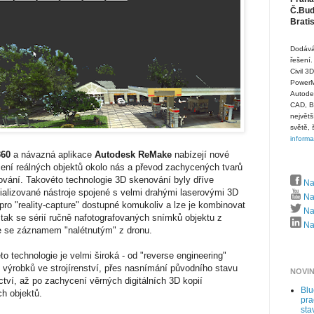
Č.Budě
Brati
Dodává
řešení.
Civil 3
PowerMi
Autode
CAD, B
největš
světě, 
inform
360
a návazná aplikace
Autodesk ReMake
nabízejí nové
ení reálných objektů okolo nás a převod zachycených tvarů
ování. Takovéto technologie 3D skenování byly dříve
Na
ializované nástroje spojené s velmi drahými laserovými 3D
Na
pro "reality-capture" dostupné komukoliv a lze je kombinovat
Naj
 tak se sérií ručně nafotografovaných snímků objektu z
Naj
e se záznamem "nalétnutým" z dronu.
 technologie je velmi široká - od "reverse engineering"
 výrobků ve strojírenství, přes nasnímání původního stavu
NOVI
ctví, až po zachycení věrných digitálních 3D kopií
Bl
h objektů.
pra
sta