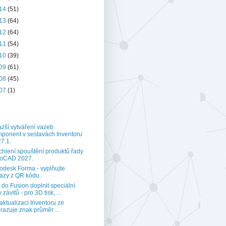
14
(51)
13
(64)
12
(64)
11
(54)
10
(39)
09
(61)
08
(45)
07
(1)
zší vytváření vazeb
ponent v sestavách Inventoru
7.1.
chlení spouštění produktů řady
toCAD 2027.
odesk Forma - vyplňujte
azy z QR kódu.
 do Fusion doplnit speciální
 závitů - pro 3D tisk, ...
aktualizaci Inventoru ze
razuje znak průměr ...