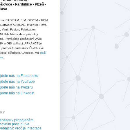
jovice - Pardubice - Plzeň -
slava
me CAD/CAM, BIM, GIS/FM a PDM
 Software AutoCAD, Inventor, Revit,
D, Vault, Fusion, Fabrication,
ll, 3ds Max a další produkty
sk. Provádíme zakázkový vývoj
IM a GIS aplikací. ARKANCE je
í partner Autodesku v ČR/SR i ve
školicí středisko Autodesk. Viz
další
ace
.
jdete nás na Facebooku
jdete nás na YouTube
dete nás na Twitteru
dete nás na LinkedIn
NKY
uebeam v propojeném
covním postupu ve
vebnictví: Proč je integrace