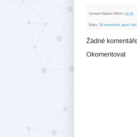
Vystavil
Vladimír Michl
v
11:31
Štítky:
3D skenování
,
laser
,
ReC
Žádné komentáře
Okomentovat