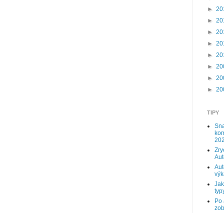
►
20
►
20
►
20
►
20
►
20
►
20
►
20
►
20
TIPY
Sna
kom
202
Zry
Au
Aut
výk
Jak
typy
Po 
zob