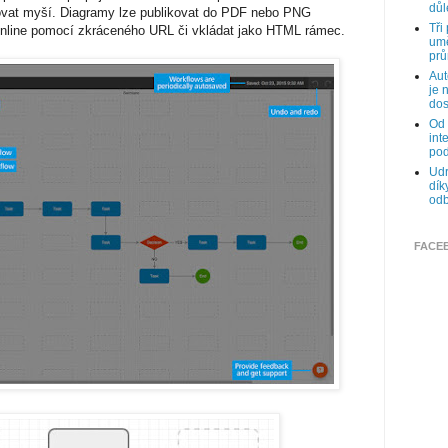
důl
hovat myší. Diagramy lze publikovat do PDF nebo PNG
Tři
 online pomocí zkráceného URL či vkládat jako HTML rámec.
umě
prů
Aut
je 
dos
Od 
int
pod
Udr
dík
odb
FACE