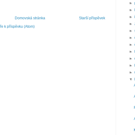
►
►
►
Domovská stránka
Starší příspěvek
►
e k příspěvku (Atom)
►
►
►
►
►
►
►
▼