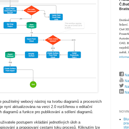
Č.Budě
Brati
Dodává
řešení.
Civil 3
PowerMi
Autode
CAD, B
největš
světě, 
inform
Na
Na
Naj
Naj
 použitelný webový nástroj na tvorbu diagramů a procesních
e nyní aktualizována na verzi 2.0 rozšířenou o editační
h diagramů a funkce pro publikování a sdílení diagramů.
NOVI
Bl
živatele postupem vkládání jednotlivých úloh a
pra
opisování a propojovaní cestami toku procesů. Kliknutím lze
sta