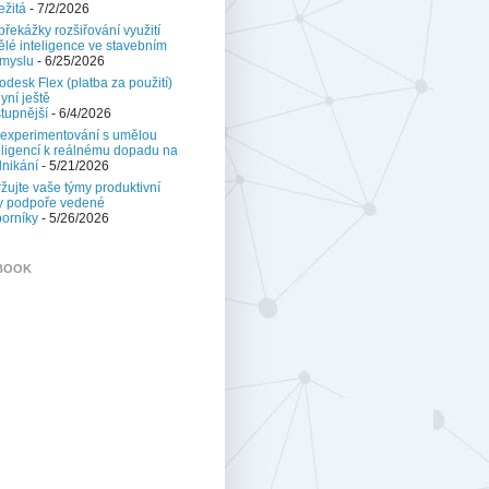
ežitá
- 7/2/2026
 překážky rozšiřování využití
lé inteligence ve stavebním
myslu
- 6/25/2026
odesk Flex (platba za použití)
nyní ještě
tupnější
- 6/4/2026
experimentování s umělou
eligencí k reálnému dopadu na
nikání
- 5/21/2026
žujte vaše týmy produktivní
y podpoře vedené
orníky
- 5/26/2026
BOOK