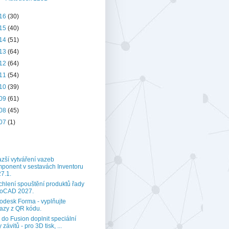
16
(30)
15
(40)
14
(51)
13
(64)
12
(64)
11
(54)
10
(39)
09
(61)
08
(45)
07
(1)
zší vytváření vazeb
ponent v sestavách Inventoru
7.1.
chlení spouštění produktů řady
toCAD 2027.
odesk Forma - vyplňujte
azy z QR kódu.
 do Fusion doplnit speciální
 závitů - pro 3D tisk, ...