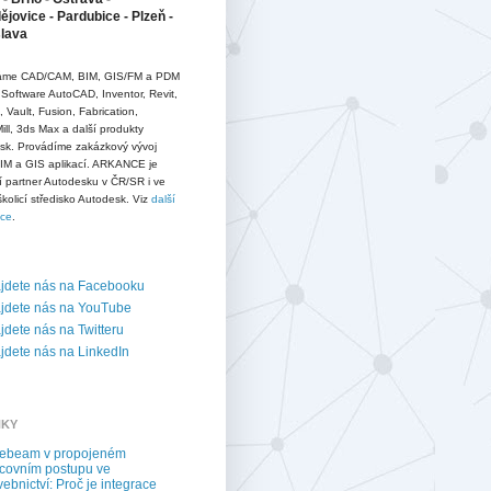
jovice - Pardubice - Plzeň -
slava
me CAD/CAM, BIM, GIS/FM a PDM
 Software AutoCAD, Inventor, Revit,
D, Vault, Fusion, Fabrication,
ll, 3ds Max a další produkty
sk. Provádíme zakázkový vývoj
IM a GIS aplikací. ARKANCE je
í partner Autodesku v ČR/SR i ve
školicí středisko Autodesk. Viz
další
ace
.
jdete nás na Facebooku
jdete nás na YouTube
dete nás na Twitteru
dete nás na LinkedIn
NKY
uebeam v propojeném
covním postupu ve
vebnictví: Proč je integrace