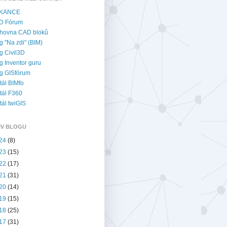
KANCE
D Fórum
hovna CAD bloků
g "Na zdi" (BIM)
g Civil3D
g Inventor guru
g GISfórum
tál BIMfo
tál F360
tál twiGIS
IV BLOGU
24
(8)
23
(15)
22
(17)
21
(31)
20
(14)
19
(15)
18
(25)
17
(31)