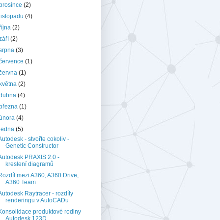
prosince
(2)
listopadu
(4)
října
(2)
září
(2)
srpna
(3)
července
(1)
června
(1)
května
(2)
dubna
(4)
března
(1)
února
(4)
ledna
(5)
Autodesk - stvořte cokoliv -
Genetic Constructor
Autodesk PRAXIS 2.0 -
kreslení diagramů
Rozdíl mezi A360, A360 Drive,
A360 Team
Autodesk Raytracer - rozdíly
renderingu v AutoCADu
Konsolidace produktové rodiny
Autodesk 123D