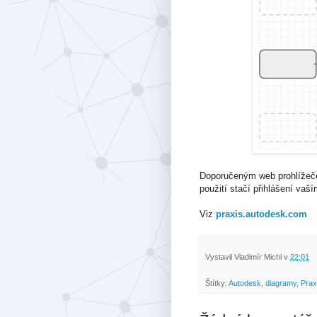
Doporučeným web prohlížeče
použití stačí přihlášení vaš
Viz
praxis.autodesk.com
Vystavil
Vladimír Michl
v
22:01
Štítky:
Autodesk
,
diagramy
,
Prax