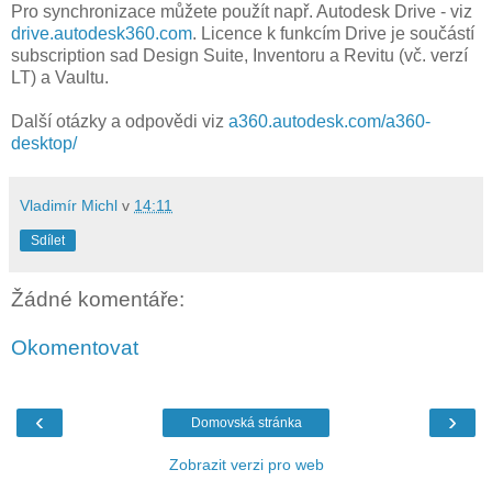
Pro synchronizace můžete použít např. Autodesk Drive - viz
drive.autodesk360.com
. Licence k funkcím Drive je součástí
subscription sad Design Suite, Inventoru a Revitu (vč. verzí
LT) a Vaultu.
Další otázky a odpovědi viz
a360.autodesk.com/a360-
desktop/
Vladimír Michl
v
14:11
Sdílet
Žádné komentáře:
Okomentovat
‹
›
Domovská stránka
Zobrazit verzi pro web