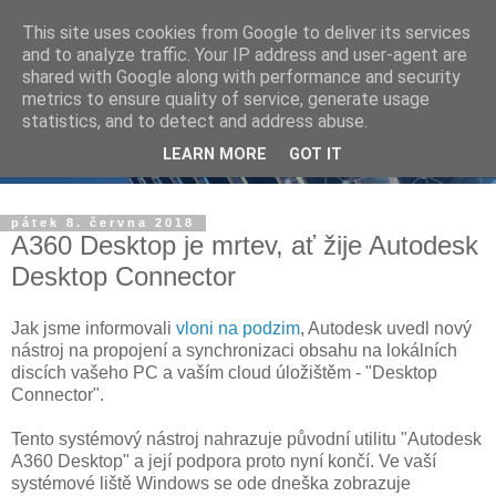
This site uses cookies from Google to deliver its services
and to analyze traffic. Your IP address and user-agent are
shared with Google along with performance and security
metrics to ensure quality of service, generate usage
statistics, and to detect and address abuse.
LEARN MORE
GOT IT
pátek 8. června 2018
A360 Desktop je mrtev, ať žije Autodesk
Desktop Connector
Jak jsme informovali
vloni na podzim
, Autodesk uvedl nový
nástroj na propojení a synchronizaci obsahu na lokálních
discích vašeho PC a vaším cloud úložištěm - "Desktop
Connector".
Tento systémový nástroj nahrazuje původní utilitu "Autodesk
A360 Desktop" a její podpora proto nyní končí. Ve vaší
systémové liště Windows se ode dneška zobrazuje