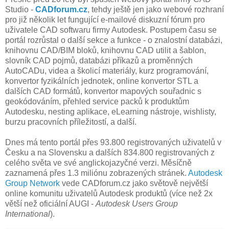
Studio -
CADforum.cz
, tehdy ještě jen jako webové rozhraní
pro již několik let fungující e-mailové diskuzní fórum pro
uživatele CAD softwaru firmy Autodesk. Postupem času se
portál rozrůstal o další sekce a funkce - o znalostní databázi,
knihovnu CAD/BIM bloků, knihovnu CAD utilit a šablon,
slovník CAD pojmů, databázi příkazů a proměnných
AutoCADu, videa a školicí materiály, kurz programování,
konvertor fyzikálních jednotek, online konvertor STL a
dalších CAD formátů, konvertor mapových souřadnic s
geokódováním, přehled service packů k produktům
Autodesku, nesting aplikace, eLearning nástroje, wishlisty,
burzu pracovních příležitostí, a další.
Dnes má tento portál přes 93.800 registrovaných uživatelů v
Česku a na Slovensku a dalších 834.800 registrovaných z
celého světa ve své anglickojazyčné verzi. Měsíčně
zaznamená přes 1.3 miliónu zobrazených stránek.
Autodesk
Group Network
vede CADforum.cz jako světově největší
online komunitu uživatelů Autodesk produktů (více než 2x
větší než oficiální AUGI -
Autodesk Users Group
International
).