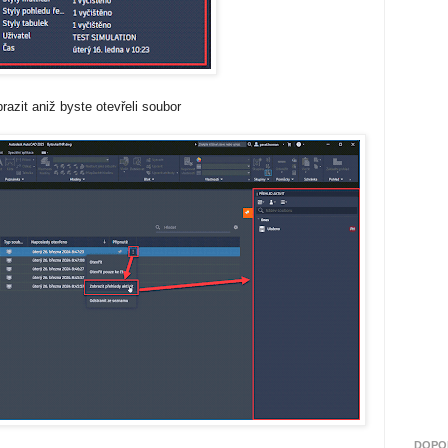
razit aniž byste otevřeli soubor
DOPO