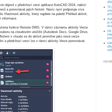
důl
prvé objevil v předchozí verzi aplikace AutoCAD 2024, nabízí
Tři
sů a porovnávat jejich historii. Navíc nyní podporuje více
umě
u Vlastnosti aktivity, který najdete na paletě Přehled aktivit,
prů
í informace.
Aut
je 
dos
oučena funkce Historie DWG. V rámci záznamu aktivity Verze
Od 
souboru na cloudovém uložišti (Autodesk Docs, Google Drive,
int
ložení v cloudu se do aktivit promítne jako nová verze
pod
ní a předchozí verzí lze v rámci aktivity Verze porovnávat.
Udr
dík
odb
FACE