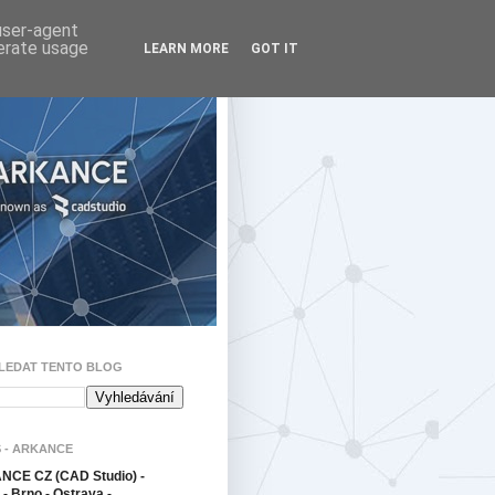
 user-agent
nerate usage
LEARN MORE
GOT IT
LEDAT TENTO BLOG
 - ARKANCE
CE CZ (CAD Studio) -
- Brno - Ostrava -