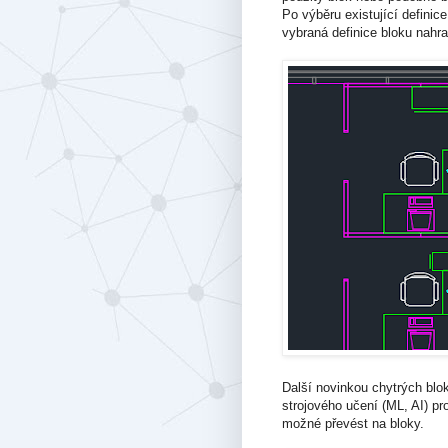
Po výběru existující definic
vybraná definice bloku nahra
Další novinkou chytrých blok
strojového učení (ML, AI) pr
možné převést na bloky.