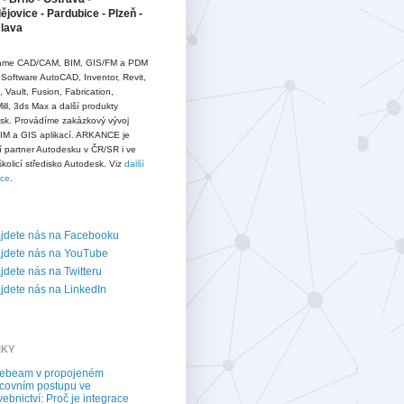
jovice - Pardubice - Plzeň -
slava
me CAD/CAM, BIM, GIS/FM a PDM
 Software AutoCAD, Inventor, Revit,
D, Vault, Fusion, Fabrication,
ll, 3ds Max a další produkty
sk. Provádíme zakázkový vývoj
IM a GIS aplikací. ARKANCE je
í partner Autodesku v ČR/SR i ve
školicí středisko Autodesk. Viz
další
ace
.
jdete nás na Facebooku
jdete nás na YouTube
dete nás na Twitteru
dete nás na LinkedIn
NKY
uebeam v propojeném
covním postupu ve
vebnictví: Proč je integrace