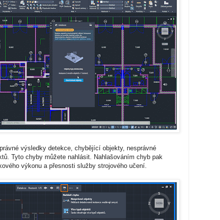
rávné výsledky detekce, chybějící objekty, nesprávné
ektů. Tyto chyby můžete nahlásit. Nahlašováním chyb pak
lkového výkonu a přesnosti služby strojového učení.