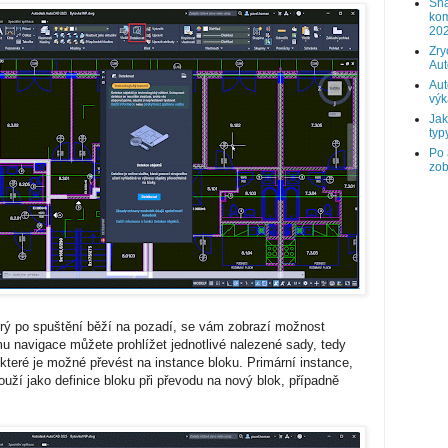
Sna
kom
202
Zry
Au
Aut
výk
Jak
typy
Po 
zob
rý po spuštění běží na pozadí, se vám zobrazí možnost
mu navigace můžete prohlížet jednotlivé nalezené sady, tedy
které je možné převést na instance bloku. Primární instance,
ouží jako definice bloku při převodu na nový blok, případně