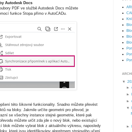
žby Autodesk Docs
AR
soubory PDF ve službě Autodesk Docs můžete
CA
pomocí funkce Stopa přímo v AutoCADu.
Kni
Blo
Blo
Blo
Blo
Por
Por
Por
ARCH
▼
20
►
►
►
epšení této šikovné funkcionality. Snadno můžete převést
▼
ktů na bloky. Jakmile určíte geometrii pro převod, je
razní se všechny instance stejné geometrie, které pak
převodu můžete určit zda jde o nový blok, nebo existující
ící blok můžete vybrat blok z aktuálního výkresu, naposledy
►
oky, které jsou identifikovány algoritmem strojového učení.