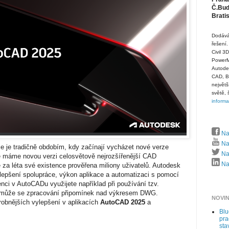
Č.Budě
Brati
Dodává
řešení.
Civil 3
PowerMi
Autode
CAD, B
největš
světě, 
inform
Na
Na
e je tradičně obdobím, kdy začínají vycházet nové verze
Naj
e máme novou verzi celosvětově nejrozšířenější CAD
Naj
je za léta své existence prověřena miliony uživatelů. Autodesk
vylepšení spolupráce, výkon aplikace a automatizaci s pomocí
nci v AutoCADu využijete například při používání tzv.
omůže se zpracování připomínek nad výkresem DWG.
NOVI
drobnějších vylepšení v aplikacích
AutoCAD 2025
a
Bl
pra
sta