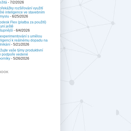
ežitá
- 7/2/2026
 překážky rozšiřování využití
lé inteligence ve stavebním
myslu
- 6/25/2026
odesk Flex (platba za použití)
nyní ještě
tupnější
- 6/4/2026
experimentování s umělou
eligencí k reálnému dopadu na
nikání
- 5/21/2026
žujte vaše týmy produktivní
y podpoře vedené
orníky
- 5/26/2026
BOOK