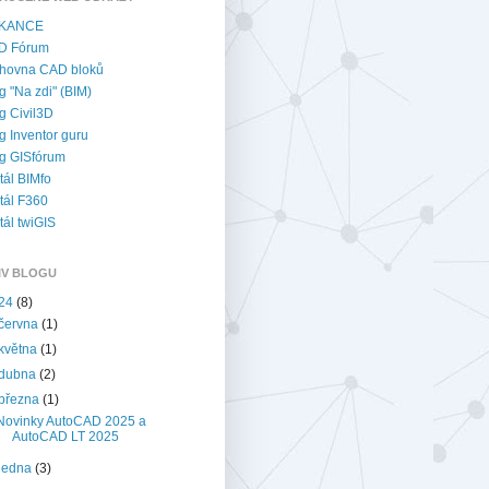
KANCE
D Fórum
hovna CAD bloků
g "Na zdi" (BIM)
g Civil3D
g Inventor guru
g GISfórum
tál BIMfo
tál F360
tál twiGIS
IV BLOGU
24
(8)
června
(1)
května
(1)
dubna
(2)
března
(1)
Novinky AutoCAD 2025 a
AutoCAD LT 2025
ledna
(3)