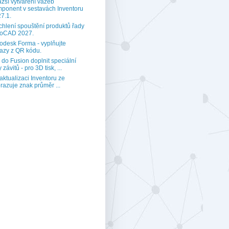
zší vytváření vazeb
ponent v sestavách Inventoru
7.1.
chlení spouštění produktů řady
toCAD 2027.
odesk Forma - vyplňujte
azy z QR kódu.
 do Fusion doplnit speciální
 závitů - pro 3D tisk, ...
aktualizaci Inventoru ze
razuje znak průměr ...