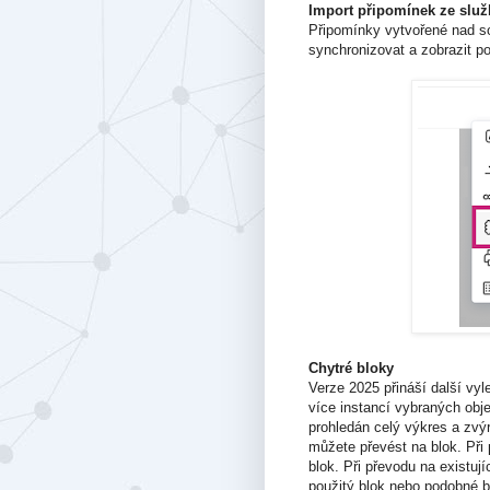
Import připomínek ze slu
Připomínky vytvořené nad 
synchronizovat a zobrazit 
Chytré bloky
Verze 2025 přináší další vyl
více instancí vybraných obje
prohledán celý výkres a zvý
můžete převést na blok. Při 
blok. Při převodu na existuj
použitý blok nebo podobné bl