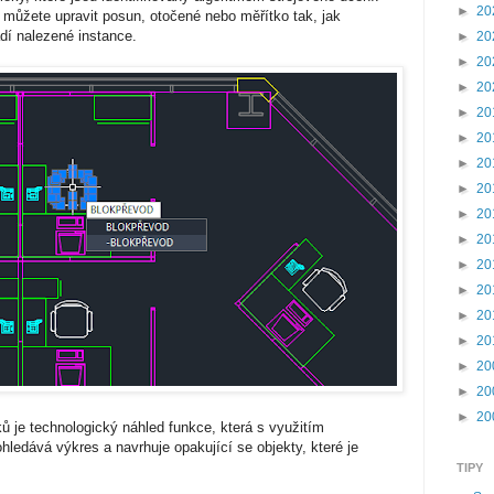
►
20
e můžete upravit posun, otočené nebo měřítko tak, jak
dí nalezené instance.
►
20
►
20
►
20
►
20
►
20
►
20
►
20
►
20
►
20
►
20
►
20
►
20
►
20
►
20
►
20
►
20
ů je technologický náhled funkce, která s využitím
ohledává výkres a navrhuje opakující se objekty, které je
TIPY