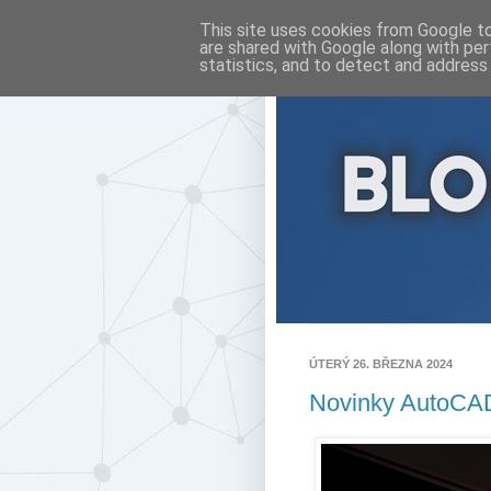
This site uses cookies from Google to 
are shared with Google along with per
statistics, and to detect and address
ÚTERÝ 26. BŘEZNA 2024
Novinky AutoCA