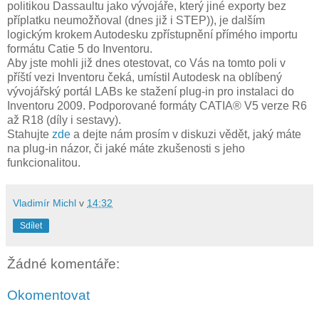
politikou Dassaultu jako vývojáře, který jiné exporty bez
příplatku neumožňoval (dnes již i STEP)), je dalším
logickým krokem Autodesku zpřístupnění přímého importu
formátu Catie 5 do Inventoru.
Aby jste mohli již dnes otestovat, co Vás na tomto poli v
příští vezi Inventoru čeká, umístil Autodesk na oblíbený
vývojářský portál LABs ke stažení plug-in pro instalaci do
Inventoru 2009. Podporované formáty CATIA® V5 verze R6
až R18 (díly i sestavy).
Stahujte
zde
a dejte nám prosím v diskuzi vědět, jaký máte
na plug-in názor, či jaké máte zkušenosti s jeho
funkcionalitou.
Vladimír Michl
v
14:32
Sdílet
Žádné komentáře:
Okomentovat