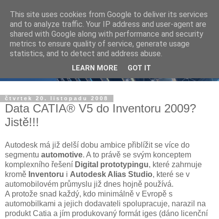
This site uses cookies from Google to deliver its services
and to analyze traffic. Your IP address and user-agent are
shared with Google along with performance and security
metrics to ensure quality of service, generate usage
statistics, and to detect and address abuse.
LEARN MORE
GOT IT
čtvrtek 20. listopadu 2008
Data CATIA® V5 do Inventoru 2009?
Jistě!!!
Autodesk má již delší dobu ambice přiblížit se více do
segmentu
automotive
. A to právě se svým konceptem
komplexního řešení
Digital prototypingu
, které zahrnuje
kromě
Inventoru
i
Autodesk Alias Studio
, které se v
automobilovém průmyslu již dnes hojně používá.
A protože snad každý, kdo minimálně v Evropě s
automobilkami a jejich dodavateli spolupracuje, narazil na
produkt Catia a jím produkovaný formát iges (dáno licenční