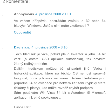
2 komentáře:
Anonymous
4. prosince 2008 v 1:01
Ve vašem příspěvku postrádám zmínku o 32 nebo 64
bitových Windows. Jaké s nimi máte zkušenosti ?
Odpovědět
Dagis a.s.
4. prosince 2008 v 8:10
Těch hledisek je více, pokud jde o Inventor a jeho 64 bit
verzi (a ostatní CAD aplikace Autodesku), tak nevidím
žádný reálný problém.
Dalším hlediskem můžou být případně jiné (třeba i
historické)aplikace, které na těchto OS nemusí správně
fungovat, bude jich však minimum. Dalším hlediskem jsou
případné 64 bit ovladače pro některá zařízení (typicky staré
tiskárny či plotry), kde může rovněž chybět podpora.
Sám používám Win Vista 64 bit s Autodesk či Microsoft
aplikacemi k plné spokojenosti.
Luboš Petr