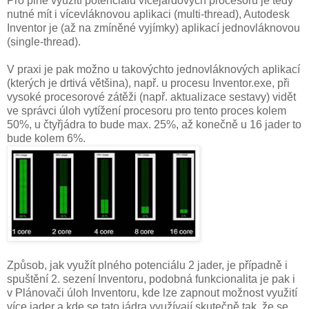
Pro plné využití potenciálu vícejárdových procesorů je tedy
nutné mít i vícevláknovou aplikaci (multi-thread), Autodesk
Inventor je (až na zmíněné vyjímky) aplikací jednovláknovou
(single-thread).
V praxi je pak možno u takovýchto jednovláknových aplikací
(kterých je drtivá většina), např. u procesu Inventor.exe, při
vysoké procesorové zátěži (např. aktualizace sestavy) vidět
ve správci úloh vytížení procesoru pro tento proces kolem
50%, u čtyřjádra to bude max. 25%, až konečně u 16 jader to
bude kolem 6%.
Způsob, jak využít plného potenciálu 2 jader, je případně i
spuštění 2. sezení Inventoru, podobná funkcionalita je pak i
v Plánovači úloh Inventoru, kde lze zapnout možnost využití
více jader a kde se tato jádra využívají skutečně tak, že se