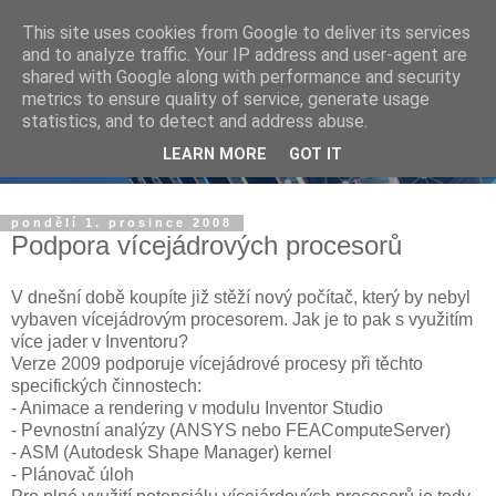
This site uses cookies from Google to deliver its services
and to analyze traffic. Your IP address and user-agent are
shared with Google along with performance and security
metrics to ensure quality of service, generate usage
statistics, and to detect and address abuse.
LEARN MORE
GOT IT
pondělí 1. prosince 2008
Podpora vícejádrových procesorů
V dnešní době koupíte již stěží nový počítač, který by nebyl
vybaven vícejádrovým procesorem. Jak je to pak s využitím
více jader v Inventoru?
Verze 2009 podporuje vícejádrové procesy při těchto
specifických činnostech:
- Animace a rendering v modulu Inventor Studio
- Pevnostní analýzy (ANSYS nebo FEAComputeServer)
- ASM (Autodesk Shape Manager) kernel
- Plánovač úloh