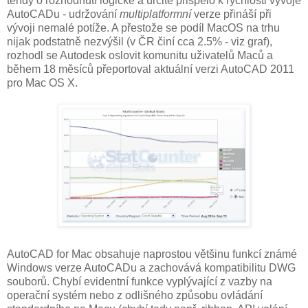
tehdy o rozhodnutí logické a určitě přispělo k rychlosti vývoje
AutoCADu - udržování
multiplatformní
verze přináší při
vývoji nemalé potíže. A přestože se podíl MacOS na trhu
nijak podstatně nezvýšil (v ČR činí cca 2.5% - viz graf),
rozhodl se Autodesk oslovit komunitu uživatelů Maců a
během 18 měsíců přeportoval aktuální verzi AutoCAD 2011
pro Mac OS X.
AutoCAD for Mac obsahuje naprostou většinu funkcí známé
Windows verze AutoCADu a zachovává kompatibilitu DWG
souborů. Chybí evidentní funkce vyplývající z vazby na
operační systém nebo z odlišného způsobu ovládání