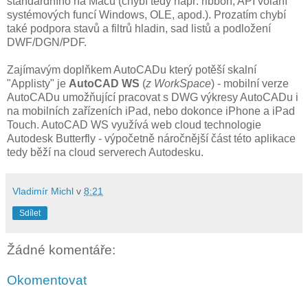
standardního na Macu (chybí tedy např. ribbon, API volání
systémových funcí Windows, OLE, apod.). Prozatím chybí
také podpora stavů a filtrů hladin, sad listů a podložení
DWF/DGN/PDF.
Zajímavým doplňkem AutoCADu který potěší skalní
"Applisty" je
AutoCAD WS
(
z WorkSpace
) - mobilní verze
AutoCADu umožňující pracovat s DWG výkresy AutoCADu i
na mobilních zařízeních iPad, nebo dokonce iPhone a iPad
Touch. AutoCAD WS využívá web cloud technologie
Autodesk Butterfly - výpočetně náročnější část této aplikace
tedy běží na cloud serverech Autodesku.
Vladimír Michl
v
8:21
Sdílet
Žádné komentáře:
Okomentovat