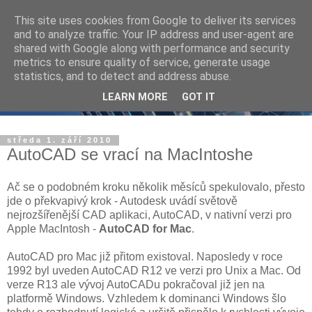
This site uses cookies from Google to deliver its services
and to analyze traffic. Your IP address and user-agent are
shared with Google along with performance and security
metrics to ensure quality of service, generate usage
statistics, and to detect and address abuse.
LEARN MORE
GOT IT
středa 1. září 2010
AutoCAD se vrací na MacIntoshe
Ač se o podobném kroku několik měsíců spekulovalo, přesto
jde o překvapivý krok - Autodesk uvádí světově
nejrozšířenější CAD aplikaci, AutoCAD, v nativní verzi pro
Apple MacIntosh -
AutoCAD for Mac
.
AutoCAD pro Mac již přitom existoval. Naposledy v roce
1992 byl uveden AutoCAD R12 ve verzi pro Unix a Mac. Od
verze R13 ale vývoj AutoCADu pokračoval již jen na
platformě Windows. Vzhledem k dominanci Windows šlo