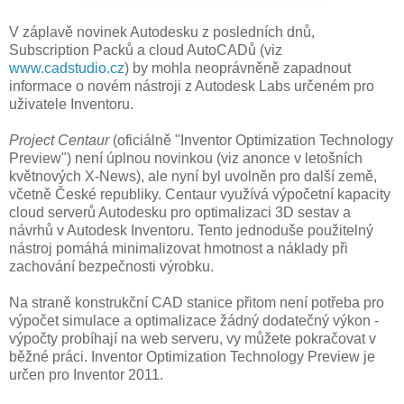
V záplavě novinek Autodesku z posledních dnů,
Subscription Packů a cloud AutoCADů (viz
www.cadstudio.cz
) by mohla neoprávněně zapadnout
informace o novém nástroji z Autodesk Labs určeném pro
uživatele Inventoru.
Project Centaur
(oficiálně "Inventor Optimization Technology
Preview") není úplnou novinkou (viz anonce v letošních
květnových X-News), ale nyní byl uvolněn pro další země,
včetně České republiky. Centaur využívá výpočetní kapacity
cloud serverů Autodesku pro optimalizaci 3D sestav a
návrhů v Autodesk Inventoru. Tento jednoduše použitelný
nástroj pomáhá minimalizovat hmotnost a náklady při
zachování bezpečnosti výrobku.
Na straně konstrukční CAD stanice přitom není potřeba pro
výpočet simulace a optimalizace žádný dodatečný výkon -
výpočty probíhají na web serveru, vy můžete pokračovat v
běžné práci. Inventor Optimization Technology Preview je
určen pro Inventor 2011.