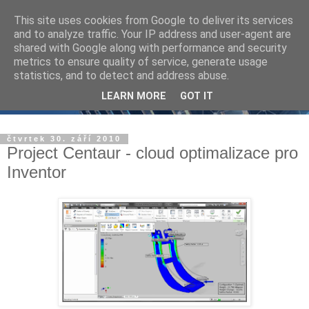
This site uses cookies from Google to deliver its services
and to analyze traffic. Your IP address and user-agent are
shared with Google along with performance and security
metrics to ensure quality of service, generate usage
statistics, and to detect and address abuse.
LEARN MORE
GOT IT
čtvrtek 30. září 2010
Project Centaur - cloud optimalizace pro
Inventor