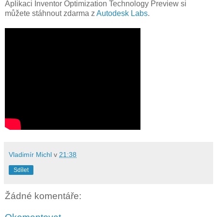
Aplikaci Inventor Optimization Technology Preview si
můžete stáhnout zdarma z
Autodesk Labs
.
Vladimír Michl
v
21:38
Sdílet
Žádné komentáře: