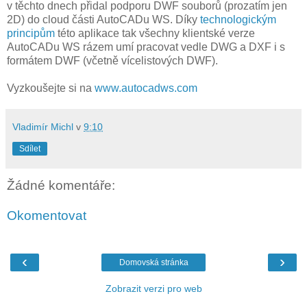
v těchto dnech přidal podporu DWF souborů (prozatím jen
2D) do cloud části AutoCADu WS. Díky
technologickým
principům
této aplikace tak všechny klientské verze
AutoCADu WS rázem umí pracovat vedle DWG a DXF i s
formátem DWF (včetně vícelistových DWF).
Vyzkoušejte si na
www.autocadws.com
Vladimír Michl
v
9:10
Sdílet
Žádné komentáře:
Okomentovat
‹
›
Domovská stránka
Zobrazit verzi pro web