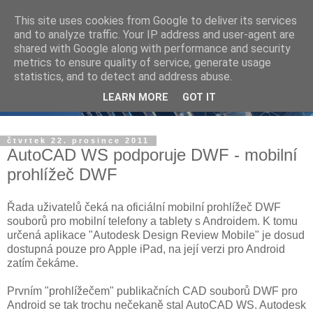
This site uses cookies from Google to deliver its services
and to analyze traffic. Your IP address and user-agent are
shared with Google along with performance and security
metrics to ensure quality of service, generate usage
statistics, and to detect and address abuse.
LEARN MORE
GOT IT
čtvrtek 22. prosince 2011
AutoCAD WS podporuje DWF - mobilní
prohlížeč DWF
Řada uživatelů čeká na oficiální mobilní prohlížeč DWF
souborů pro mobilní telefony a tablety s Androidem. K tomu
určená aplikace "Autodesk Design Review Mobile" je dosud
dostupná pouze pro Apple iPad, na její verzi pro Android
zatím čekáme.
Prvním "prohlížečem" publikačních CAD souborů DWF pro
Android se tak trochu nečekaně stal AutoCAD WS. Autodesk