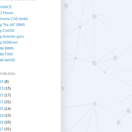
KANCE
D Fórum
hovna CAD bloků
g "Na zdi" (BIM)
g Civil3D
g Inventor guru
g GISfórum
tál BIMfo
tál F360
tál twiGIS
IV BLOGU
24
(8)
23
(15)
22
(17)
21
(31)
20
(14)
19
(15)
18
(25)
17
(31)