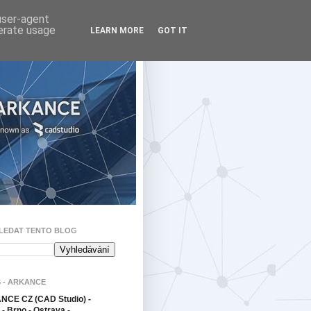
 user-agent
nerate usage
LEARN MORE
GOT IT
LEDAT TENTO BLOG
 - ARKANCE
CE CZ (CAD Studio) -
- Brno - Ostrava -