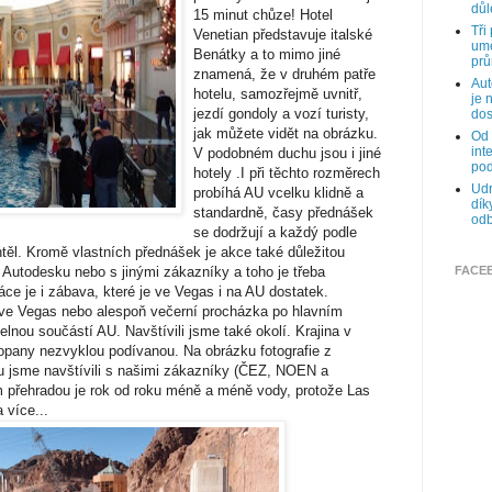
důl
15 minut chůze! Hotel
Tři
Venetian představuje italské
umě
Benátky a to mimo jiné
prů
znamená, že v druhém patře
Aut
hotelu, samozřejmě uvnitř,
je 
jezdí gondoly a vozí turisty,
dos
jak můžete vidět na obrázku.
Od 
int
V podobném duchu jsou i jiné
pod
hotely .I při těchto rozměrech
Udr
probíhá AU vcelku klidně a
dík
standardně, časy přednášek
odb
se dodržují a každý podle
těl. Kromě vlastních přednášek je akce také důležitou
 Autodesku nebo s jinými zákazníky a toho je třeba
FACE
ce je i zábava, které je ve Vegas i na AU dostatek.
 ve Vegas nebo alespoň večerní procházka po hlavním
itelnou součástí AU. Navštívili jsme také okolí. Krajina v
opany nezvyklou podívanou. Na obrázku fotografie z
u jsme navštívili s našimi zákazníky (ČEZ, NOEN a
 přehradou je rok od roku méně a méně vody, protože Las
 více...