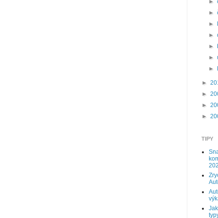
►
►
►
►
►
►
►
►
20
►
20
►
20
►
20
TIPY
Sna
kom
202
Zry
Au
Aut
výk
Jak
typy