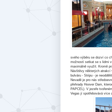
svého výběru se dozví co ch
možností setkat se s lidmi v
maximálně využít. Kromě prá
Návštěvy některých atrakcí
bulváru - Stripu - je neodděl
Nevadě je pro nás středoevr
přehrady Hoover Dam, ktero
PAPCEL). V jezeře tvořeném
Vegas jí spotřebovává více a