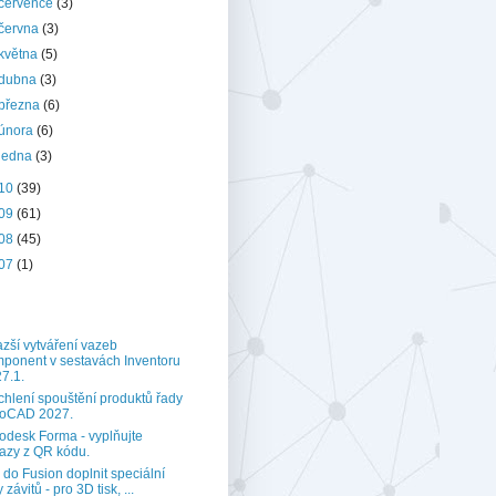
července
(3)
června
(3)
května
(5)
dubna
(3)
března
(6)
února
(6)
ledna
(3)
10
(39)
09
(61)
08
(45)
07
(1)
zší vytváření vazeb
ponent v sestavách Inventoru
7.1.
chlení spouštění produktů řady
toCAD 2027.
odesk Forma - vyplňujte
azy z QR kódu.
 do Fusion doplnit speciální
 závitů - pro 3D tisk, ...