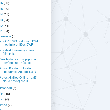
16
(30)
15
(40)
14
(51)
13
(64)
12
(64)
11
(54)
prosince
(5)
AutoCAD WS podporuje DWF -
mobilní prohlížeč DWF
Autodesk University očima
účastníka
Zkroťte datové zdroje pomocí
nového Labs nástroje ...
Project Pandora Liveview -
spolupráce Autodesk a N...
Project Galileo Online - další
cloud nástroj pro B...
listopadu
(3)
října
(6)
září
(4)
srpna
(7)