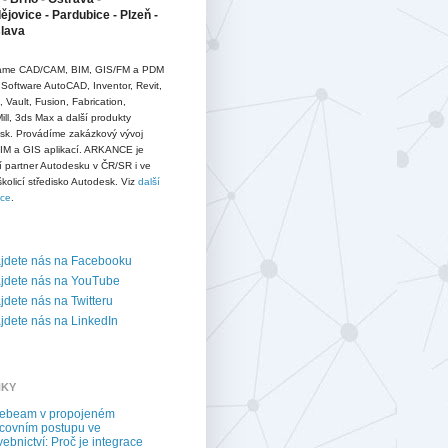
jovice - Pardubice - Plzeň -
slava
me CAD/CAM, BIM, GIS/FM a PDM
 Software AutoCAD, Inventor, Revit,
D, Vault, Fusion, Fabrication,
ll, 3ds Max a další produkty
sk. Provádíme zakázkový vývoj
IM a GIS aplikací. ARKANCE je
í partner Autodesku v ČR/SR i ve
školicí středisko Autodesk. Viz
další
ace
.
jdete nás na Facebooku
jdete nás na YouTube
dete nás na Twitteru
dete nás na LinkedIn
NKY
uebeam v propojeném
covním postupu ve
vebnictví: Proč je integrace