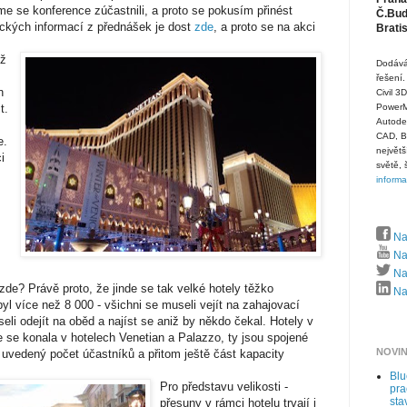
 se konference zúčastnili, a proto se pokusím přinést
Č.Budě
ických informací z přednášek je dost
zde
, a proto se na akci
Brati
ož
Dodává
řešení.
n
Civil 3
t.
PowerMi
Autode
CAD, B
e.
největš
i
světě, 
inform
Na
Na
Naj
de? Právě proto, že jinde se tak velké hotely těžko
Naj
yl více než 8 000 - všichni se museli vejít na zahajovací
eli odejít na oběd a najíst se aniž by někdo čekal. Hotely v
 se konala v hotelech Venetian a Palazzo, ty jsou spojené
NOVI
uvedený počet účastníků a přitom ještě část kapacity
Bl
Pro představu velikosti -
pra
sta
přesuny v rámci hotelu trvají i