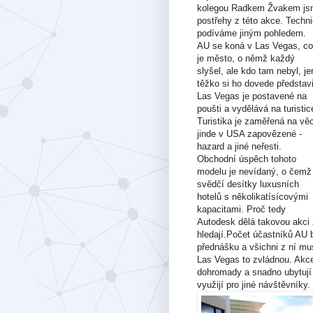
kolegou Radkem Žvakem jsme
postřehy z této akce. Techn
podíváme jiným pohledem.
AU se koná v Las Vegas, c
je město, o němž každý
slyšel, ale kdo tam nebyl, je
těžko si ho dovede představi
Las Vegas je postavené na
poušti a vydělává na turistic
Turistika je zaměřená na věc
jinde v USA zapovězené -
hazard a jiné neřesti.
Obchodní úspěch tohoto
modelu je nevídaný, o čemž
svědčí desítky luxusních
hotelů s několikatísícovými
kapacitami. Proč tedy
Autodesk dělá takovou akci z
hledají.Počet účastníků AU b
přednášku a všichni z ní mus
Las Vegas to zvládnou. Akce
dohromady a snadno ubytují 
využijí pro jiné návštěvníky.