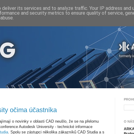
deliver its services and to analyze traffic. Your IP address and
formance and security metrics to ensure quality of service, ge
 abuse.
PROH
ity očima účastníka
ajímají o novinky v oblasti CAD neušlo, že se na přelomu
O NÁS
 konference Autodesk University - technické informace
ARKAN
tudia
. Spolu se zástupci několika zákazníků CAD Studia a s
Praha 