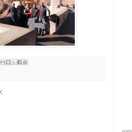
:
DOPO