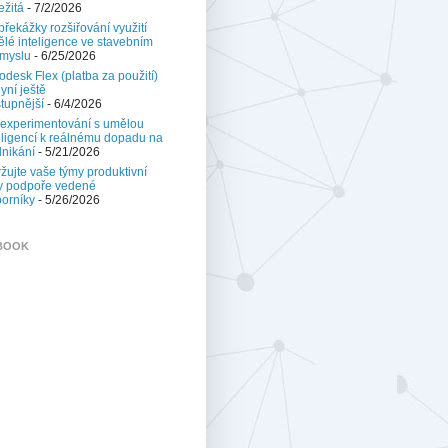
ežitá
- 7/2/2026
 překážky rozšiřování využití
lé inteligence ve stavebním
myslu
- 6/25/2026
odesk Flex (platba za použití)
nyní ještě
tupnější
- 6/4/2026
experimentování s umělou
eligencí k reálnému dopadu na
nikání
- 5/21/2026
žujte vaše týmy produktivní
y podpoře vedené
orníky
- 5/26/2026
BOOK