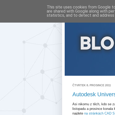
This site uses cookies from Google to 
are shared with Google along with per
statistics, and to detect and address
ČTVRTEK 8. PROSINCE 2011
Autodesk Univers
Asi nikomu z těch, kdo se z
listopadu a prosince konala
najdete
na stránkách CAD S