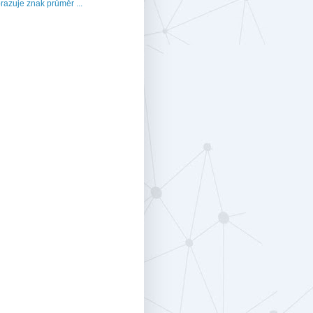
razuje znak průměr ...