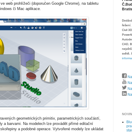
o ve web prohlížeči (doporučen Google Chrome), na tabletu
Č.Budě
indows či Mac aplikace.
Brati
Dodává
řešení.
Civil 3
PowerMi
Autode
CAD, B
největš
světě, 
inform
Na
Na
Naj
Naj
NOVI
pravených geometrických primitiv, parametrických součástí,
Bl
ly a barvami. Na modelech lze provádět přímé editační
pra
, skořepiny a podobné operace. Vytvořené modely lze ukládat
sta