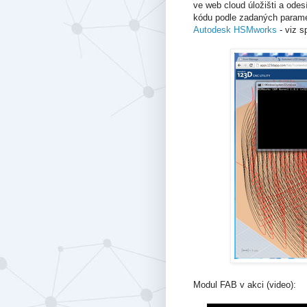
ve web cloud úložišti a ode
kódu podle zadaných parame
Autodesk HSMworks
- viz s
Modul FAB v akci (video):