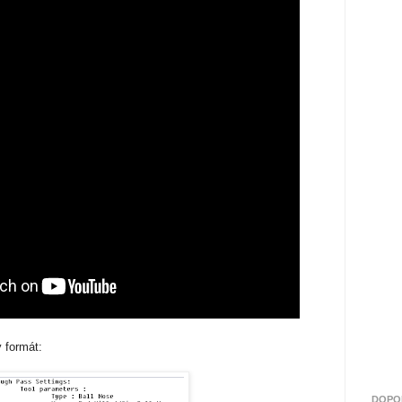
 formát:
DOPO