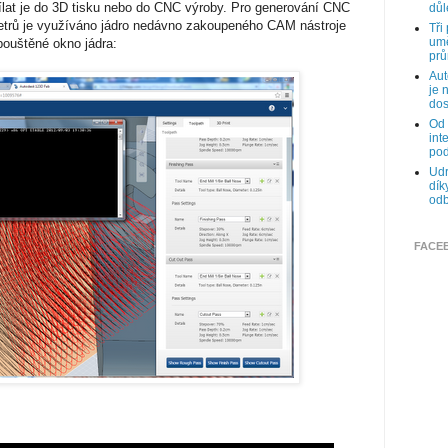
sílat je do 3D tisku nebo do CNC výroby. Pro generování CNC
důl
trů je využíváno jádro nedávno zakoupeného CAM nástroje
Tři
umě
pouštěné okno jádra:
prů
Aut
je 
dos
Od 
int
pod
Udr
dík
odb
FACE