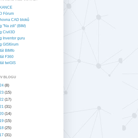
KANCE
D Fórum
hovna CAD bloků
g "Na zdi" (BIM)
g Civil3D
g Inventor guru
g GISfórum
tál BIMfo
tál F360
tál twiGIS
IV BLOGU
24
(8)
23
(15)
22
(17)
21
(31)
20
(14)
19
(15)
18
(25)
17
(31)