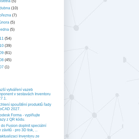
května
(5)
dubna
(10)
března
(7)
února
(5)
ledna
(5)
11
(54)
10
(39)
09
(61)
08
(45)
07
(1)
zší vytváření vazeb
ponent v sestavách Inventoru
7.1.
chlení spouštění produktů řady
toCAD 2027.
odesk Forma - vyplňujte
azy z QR kódu.
 do Fusion doplnit speciální
 závitů - pro 3D tisk, ...
aktualizaci Inventoru ze