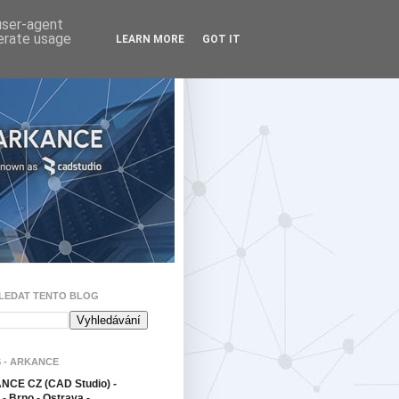
 user-agent
nerate usage
LEARN MORE
GOT IT
LEDAT TENTO BLOG
 - ARKANCE
CE CZ (CAD Studio) -
- Brno - Ostrava -