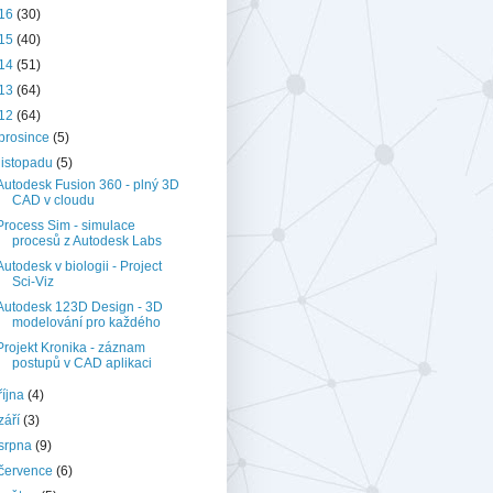
16
(30)
15
(40)
14
(51)
13
(64)
12
(64)
prosince
(5)
listopadu
(5)
Autodesk Fusion 360 - plný 3D
CAD v cloudu
Process Sim - simulace
procesů z Autodesk Labs
Autodesk v biologii - Project
Sci-Viz
Autodesk 123D Design - 3D
modelování pro každého
Projekt Kronika - záznam
postupů v CAD aplikaci
října
(4)
září
(3)
srpna
(9)
července
(6)