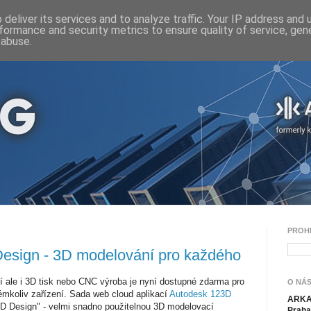
deliver its services and to analyze traffic. Your IP address and
formance and security metrics to ensure quality of service, ge
 abuse.
PROH
esign - 3D modelování pro každého
 ale i 3D tisk nebo CNC výroba je nyní dostupné zdarma pro
O NÁS
kémkoliv zařízení. Sada web cloud aplikací
Autodesk 123D
ARKAN
23D Design" - velmi snadno použitelnou 3D modelovací
Praha 