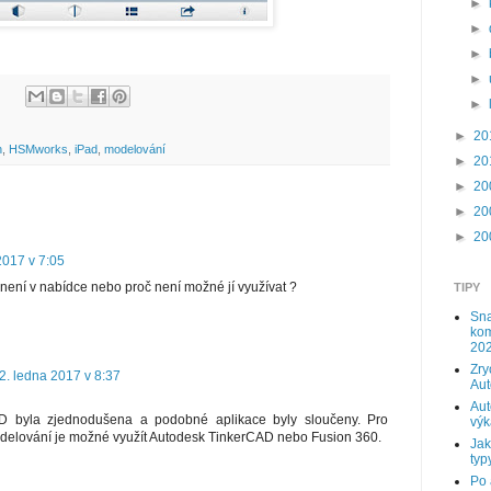
►
►
►
►
►
►
20
n
,
HSMworks
,
iPad
,
modelování
►
20
►
20
►
20
►
20
2017 v 7:05
není v nabídce nebo proč není možné jí využívat ?
TIPY
Sna
kom
202
Zry
2. ledna 2017 v 8:37
Au
Aut
D byla zjednodušena a podobné aplikace byly sloučeny. Pro
výk
odelování je možné využít Autodesk TinkerCAD nebo Fusion 360.
Jak
typy
Po 