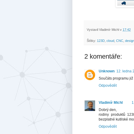
Vystavil
Vladimír Michl
v
17:42
Štítky:
123D
,
cloud
,
CNC
,
desig
2 komentáře:
Unknown
12. ledna 
Součáts programu již 
Odpovědět
Vladimír Michl
1
Dobrý den,
rodiny produktů 123
bezplatné kutilské m
Odpovědět