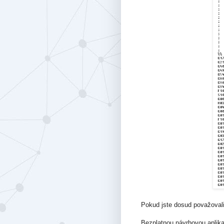
Pokud jste dosud považovali
Bezplatnou návrhovou aplika