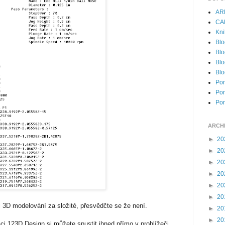
AR
CA
Kni
Blo
Blo
Blo
Blo
Por
Por
Por
ARCH
►
20
►
20
►
20
►
20
►
20
►
20
 3D modelování za složité, přesvědčte se že není.
►
20
►
20
ci 123D Design si můžete spustit ihned přímo v prohlížeči