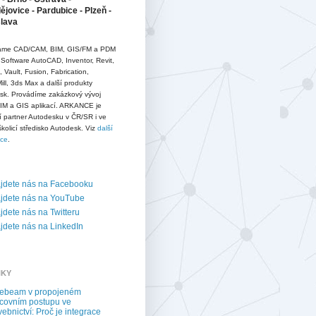
jovice - Pardubice - Plzeň -
slava
me CAD/CAM, BIM, GIS/FM a PDM
 Software AutoCAD, Inventor, Revit,
D, Vault, Fusion, Fabrication,
ll, 3ds Max a další produkty
sk. Provádíme zakázkový vývoj
IM a GIS aplikací. ARKANCE je
í partner Autodesku v ČR/SR i ve
školicí středisko Autodesk. Viz
další
ace
.
jdete nás na Facebooku
jdete nás na YouTube
dete nás na Twitteru
dete nás na LinkedIn
NKY
uebeam v propojeném
covním postupu ve
vebnictví: Proč je integrace