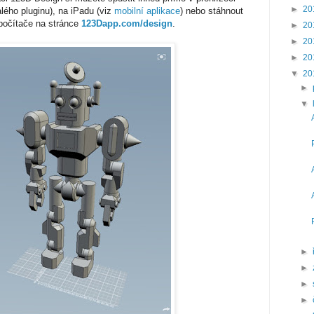
►
20
lého pluginu), na iPadu (viz
mobilní aplikace
) nebo stáhnout
počítače na stránce
123Dapp.com/design
.
►
20
►
20
►
20
▼
20
►
▼
►
►
►
►