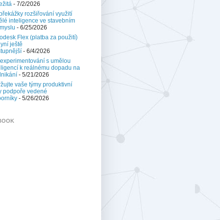
ežitá
- 7/2/2026
 překážky rozšiřování využití
lé inteligence ve stavebním
myslu
- 6/25/2026
odesk Flex (platba za použití)
nyní ještě
tupnější
- 6/4/2026
experimentování s umělou
eligencí k reálnému dopadu na
nikání
- 5/21/2026
žujte vaše týmy produktivní
y podpoře vedené
orníky
- 5/26/2026
BOOK