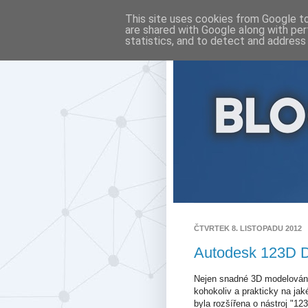
This site uses cookies from Google to 
are shared with Google along with per
statistics, and to detect and address
ČTVRTEK 8. LISTOPADU 2012
Autodesk 123D D
Nejen snadné 3D modelování
kohokoliv a prakticky na ja
byla rozšířena o nástroj "1