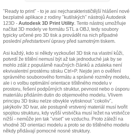
"Ready to print" - to je asi nejcharakterističtější hlášení nové
bezplatné aplikace z rodiny "kutilských" nástrojů Autodesk
123D -
Autodesk 3D Print Utility
. Tento nástroj umožňuje
načítat 3D modely ve formátu STL a OBJ, tedy soubory
typicky určené pro 3D tisk a provádět na nich případné
poslední
předstartovní
úpravy před samotným tiskem.
Asi každý, kdo si někdy vyzkoušel 3D tisk na vlastní kůži,
potvrdí že tištění nemusí být až tak jednoduché jak by se
mohlo zdát z populárně naučných článků a zdaleka není
ekvivalentní prostému stisku Ctrl+P. Nejde jen o ověření
správného souborového formátu a správné rozměry modelu,
ale i o volbu optimální orientace tištěného modelu v
prostoru, řešení podpůrných struktur, pevnost nebo o úsporu
materiálu přidáním dutin do objemového modelu. Vlivem
principu 3D tisku nelze obvykle vytisknout "cokoliv",
jakýkoliv 3D tvar, ale postupně vrstvený materiál musí tvořit
spojitou strukturu, kdy vyšší vrstvička musí ležet na vrstvičce
nižší - nemůže jen tak "viset" ve vzduchu. Proto záleží na
vhodné 3D orientaci modelu a proto se do tištěného modelu
někdy přidávají pomocné nosné struktury.