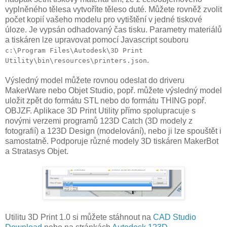
vyplněného tělesa vytvoříte těleso duté. Můžete rovněž zvolit
počet kopií vašeho modelu pro vytištění v jedné tiskové
úloze. Je vypsán odhadovaný čas tisku. Parametry materiálů
a tiskáren lze upravovat pomocí Javascript souboru
c:\Program Files\Autodesk\3D Print
.
Utility\bin\resources\printers.json
Výsledný model můžete rovnou odeslat do driveru
MakerWare nebo Objet Studio, popř. můžete výsledný model
uložit zpět do formátu STL nebo do formátu THING popř.
OBJZF. Aplikace 3D Print Utility přímo spolupracuje s
novými verzemi programů 123D Catch (3D modely z
fotografií) a 123D Design (modelování), nebo ji lze spouštět i
samostatně. Podporuje různé modely 3D tiskáren MakerBot
a Stratasys Objet.
Utilitu 3D Print 1.0 si můžete stáhnout na
CAD Studio