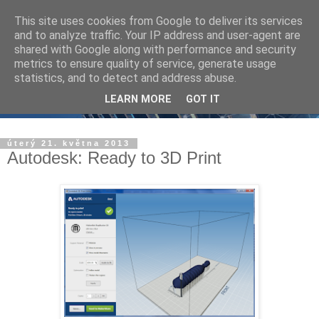
This site uses cookies from Google to deliver its services
and to analyze traffic. Your IP address and user-agent are
shared with Google along with performance and security
metrics to ensure quality of service, generate usage
statistics, and to detect and address abuse.
LEARN MORE
GOT IT
úterý 21. května 2013
Autodesk: Ready to 3D Print