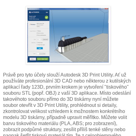
Právě pro tyto účely slouží Autodesk 3D Print Utility. Ať už
používáte profesionální 3D CAD nebo některou z kutilských
aplikací řady 123D, prvním krokem je vytvoření "tiskového"
souboru STL (popř. OBJ) z vaší 3D aplikace. Místo odeslání
takovéhoto souboru přímo do 3D tiskárny nyní můžete
soubor otevřít v 3D Print Utility, prohlédnout si detaily,
zkontrolovat velikost vzhledem k možnostem konkrétního
modelu 3D tiskárny, případně upravit měřítko. Můžete volit
barvu tiskového materiálu (PLA, ABS; pro zobrazení),
zobrazit podpůrné struktury, zesílit příliš tenké stěny nebo
naopak šetřit tiskový materiál tím, že z celoobjemového