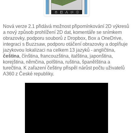
Nová verze 2.1 přidává možnost připomínkování 2D výkresů
a nový způsob prohlížení 2D dat, komentáře se snímkem
obrazovky, podporu souborů z Dropbox, Box a OneDrive,
integraci s Buzzsaw, podporu otáčení obrazovky a doplňuje
jazykovou lokalizaci na celkem 13 jazyků - angličtina,
čeština
, čínština, francouzština, italština, japonština,
korejština, němčina, polština, ruština, španělština a
turečtina. K zařazení češtiny přispěl nárůst počtu uživatelů
A360 z České republiky.