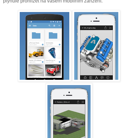
plynule prohlížet na vašem mobilním zařízení.