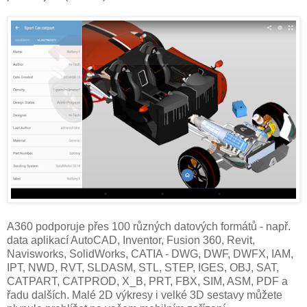
A360 podporuje přes 100 různých datových formátů - např.
data aplikací AutoCAD, Inventor, Fusion 360, Revit,
Navisworks, SolidWorks, CATIA - DWG, DWF, DWFX, IAM,
IPT, NWD, RVT, SLDASM, STL, STEP, IGES, OBJ, SAT,
CATPART, CATPROD, X_B, PRT, FBX, SIM, ASM, PDF a
řadu dalších. Malé 2D výkresy i velké 3D sestavy můžete