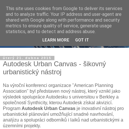
This site uses cookies from Google to deliver its services
and to analyze traffic. Your IP address and user-agent are
shared with Google along with performance and security
metrics to ensure quality of service, generate usage
statistics, and to detect and address abuse.
LEARN MORE
GOT IT
úterý 21. dubna 2015
Autodesk Urban Canvas - šikovný
urbanistický nástroj
Na výroční konferenci organizace "American Planning
Association" byl představen nový nástroj, který vznikl jako
výsledek spolupráce Autodesku s universitou v Berkley a
společností Synthicity, kterou Autodesk získal akvizicí.
Program
Autodesk Urban Canvas
je inovativní nástroj pro
urbanistické plánování umožňující snadné navrhování,
analýzu a spolupráci odborníků i laiků nad urbanistickými a
územními projekty.