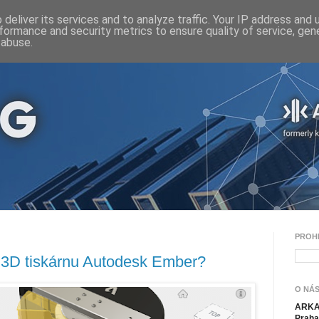
deliver its services and to analyze traffic. Your IP address and
formance and security metrics to ensure quality of service, ge
 abuse.
PROH
t 3D tiskárnu Autodesk Ember?
O NÁS
ARKAN
Praha 