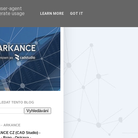
 user-agent
nerate usage
LEARN MORE
GOT IT
LEDAT TENTO BLOG
 - ARKANCE
CE CZ (CAD Studio) -
- Brno - Ostrava -