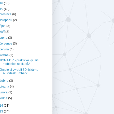
16
(30)
15
(40)
prosince
(6)
listopadu
(2)
října
(3)
září
(2)
srpna
(3)
července
(3)
června
(4)
května
(2)
SIGMA DIZ - praktické využití
mobilních aplikací A...
Chcete si vyrobit 3D tiskárnu
Autodesk Ember?
dubna
(3)
března
(4)
února
(3)
ledna
(5)
14
(51)
13
(64)