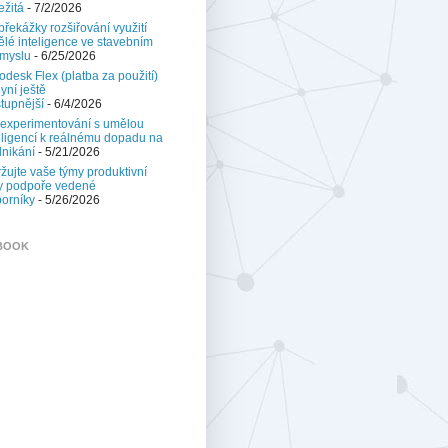
ežitá
- 7/2/2026
 překážky rozšiřování využití
lé inteligence ve stavebním
myslu
- 6/25/2026
odesk Flex (platba za použití)
nyní ještě
tupnější
- 6/4/2026
experimentování s umělou
eligencí k reálnému dopadu na
nikání
- 5/21/2026
žujte vaše týmy produktivní
y podpoře vedené
orníky
- 5/26/2026
BOOK