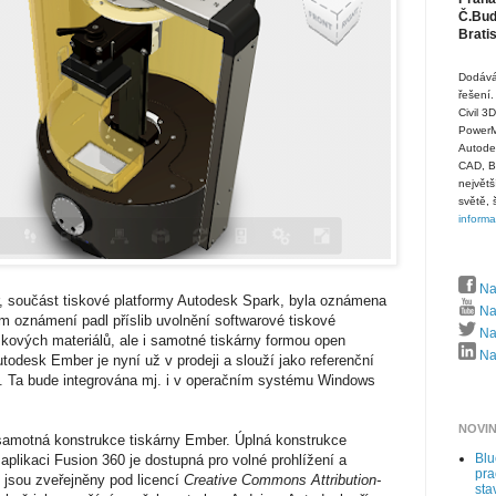
Č.Budě
Brati
Dodává
řešení.
Civil 3
PowerMi
Autode
CAD, B
největš
světě, 
inform
Na
, součást tiskové platformy Autodesk Spark, byla oznámena
Na
ím oznámení padl příslib uvolnění softwarové tiskové
Naj
skových materiálů, ale i samotné tiskárny formou open
Naj
todesk Ember je nyní už v prodeji a slouží jako referenční
k. Ta bude integrována mj. i v operačním systému Windows
NOVI
 samotná konstrukce tiskárny Ember. Úplná konstrukce
Bl
likaci Fusion 360 je dostupná pro volné prohlížení a
pra
 jsou zveřejněny pod licencí
Creative Commons Attribution-
sta