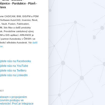
jovice - Pardubice - Plzeň -
slava
me CAD/CAM, BIM, GIS/FM a PDM
 Software AutoCAD, Inventor, Revit,
D, Vault, Fusion, Fabrication,
ll, 3ds Max a další produkty
sk. Provádíme zakázkový vývoj
IM a GIS aplikací. ARKANCE je
í partner Autodesku v ČR/SR i ve
školicí středisko Autodesk. Viz
další
ace
.
jdete nás na Facebooku
jdete nás na YouTube
dete nás na Twitteru
dete nás na LinkedIn
NKY
uebeam v propojeném
covním postupu ve
vebnictví: Proč je integrace