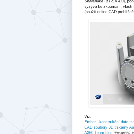
ShareAlike
(BY-SA 4.0), pod
vyzývá ke zkoumání, vlast
(použit online CAD prohlížeč
Viz:
Ember - konstrukční data js
CAD soubory 3D tiskárny A
A360 Team files
(Fusion360, I