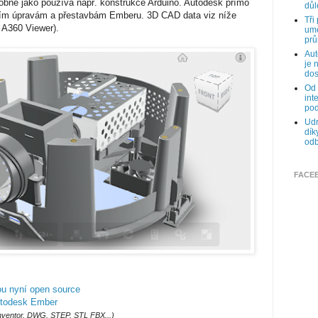
obně jako používá např. konstrukce Arduino. Autodesk přímo
důl
ním úpravám a přestavbám Emberu. 3D CAD data viz níže
Tři
 A360 Viewer).
umě
prů
Aut
je 
dos
Od 
int
pod
Udr
dík
odb
FACE
ou nyní open source
utodesk Ember
nventor, DWG, STEP, STL FBX...)