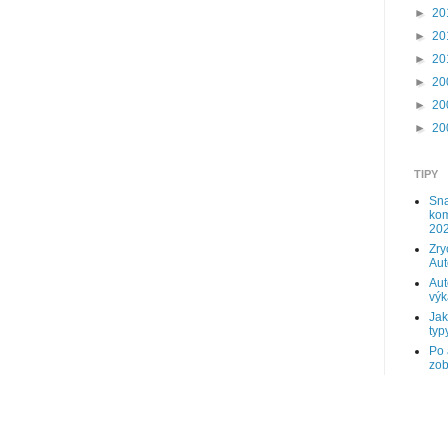
►
20
►
20
►
20
►
20
►
20
►
20
TIPY
Sna
kom
202
Zry
Au
Aut
výk
Jak
typy
Po 
zob