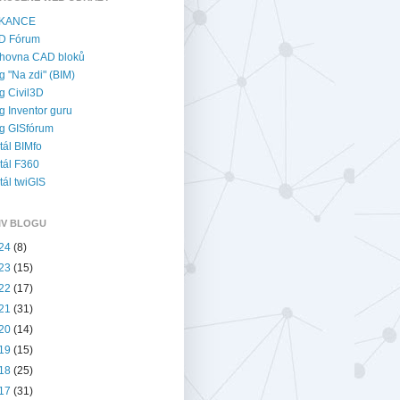
KANCE
D Fórum
hovna CAD bloků
g "Na zdi" (BIM)
g Civil3D
g Inventor guru
g GISfórum
tál BIMfo
tál F360
tál twiGIS
IV BLOGU
24
(8)
23
(15)
22
(17)
21
(31)
20
(14)
19
(15)
18
(25)
17
(31)