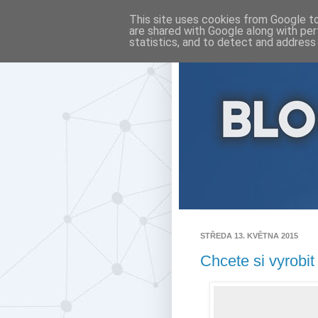
This site uses cookies from Google to 
are shared with Google along with per
statistics, and to detect and address
STŘEDA 13. KVĚTNA 2015
Chcete si vyrobi