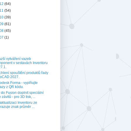
12
(64)
11
(54)
10
(39)
09
(61)
08
(45)
07
(1)
zší vytváření vazeb
ponent v sestavách Inventoru
7.1.
chlení spouštění produktů řady
toCAD 2027.
odesk Forma - vyplňujte
azy z QR kódu.
 do Fusion doplnit speciální
 závitů - pro 3D tisk, ...
aktualizaci Inventoru ze
razuje znak průměr ...