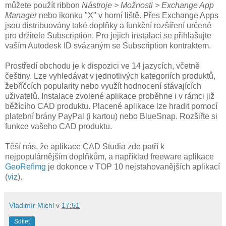
můžete použít ribbon
Nástroje > Možnosti > Exchange App
Manager
nebo ikonku "X" v horní liště. Přes Exchange Apps
jsou distribuovány také doplňky a funkční rozšíření určené
pro držitele Subscription. Pro jejich instalaci se přihlašujte
vaším Autodesk ID svázaným se Subscription kontraktem.
Prostředí obchodu je k dispozici ve 14 jazycích, včetně
češtiny. Lze vyhledávat v jednotlivých kategoriích produktů,
žebříčcích popularity nebo využít hodnocení stávajících
uživatelů. Instalace zvolené aplikace proběhne i v rámci již
běžícího CAD produktu. Placené aplikace lze hradit pomocí
platební brány PayPal (i kartou) nebo BlueSnap. Rozšiřte si
funkce vašeho CAD produktu.
Těší nás, že aplikace CAD Studia zde patří k
nejpopulárnějším doplňkům, a například freeware aplikace
GeoRefImg
je dokonce v TOP 10 nejstahovanějších aplikací
(
viz
).
Vladimír Michl
v
17:51
Sdílet