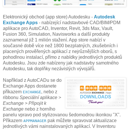
Elektronický obchod (app store) Autodesku -
Autodesk
Exchange Apps
- nabízející nadstavbové CAD/BIM/PDM
aplikace pro AutoCAD, Inventor, Revit, 3ds Max, Vault,
Fusion 360, Simulation, Navisworks a další produkty
zaznamenal již 1 milión stažení. App store nabízí v
současné době více než 1800 bezplatných, zkušebních i
placených prověřených aplikací z nejrůznějších oborů, s
pohodlnou instalací, přímo z nabídky jednotlivých produktů
Autodesku. Jsou zde nabízeny jak nadstavby samotného
Autodesku, tak doplňky nezávislých vývojářů.
Například z AutoCADu se do
Exchange Apps dostanete
příkazem
, nebo z
EXCHANGE
ribbonu
Speciální aplikace >
Exchange > Připojit k
Exchange
nebo z horního
panelu vpravo pod stylizovanou šedomodrou ikonkou "X".
Příkazem
pak můžete spravovat aktualizace
APPMANAGER
jednotlivých vámi nainstalovaných aplikací. V Inventoru