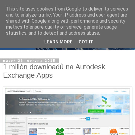
This site uses cookies from Google to deliver its services
and to analyze traffic. Your IP address and user-agent are
shared with Google along with performance and security
metrics to ensure quality of service, generate usage
statistics, and to detect and address abuse.
LEARN MORE
GOT IT
pátek 26. června 2015
1 milión downloadů na Autodesk
Exchange Apps