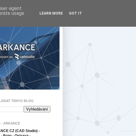
 user-agent
nerate usage
LEARN MORE
GOT IT
LEDAT TENTO BLOG
 - ARKANCE
CE CZ (CAD Studio) -
- Brno - Ostrava -