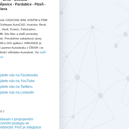
jovice - Pardubice - Plzeň -
slava
me CAD/CAM, BIM, GIS/FM a PDM
 Software AutoCAD, Inventor, Revit,
D, Vault, Fusion, Fabrication,
ll, 3ds Max a další produkty
sk. Provádíme zakázkový vývoj
IM a GIS aplikací. ARKANCE je
í partner Autodesku v ČR/SR i ve
školicí středisko Autodesk. Viz
další
ace
.
jdete nás na Facebooku
jdete nás na YouTube
dete nás na Twitteru
dete nás na LinkedIn
NKY
uebeam v propojeném
covním postupu ve
vebnictví: Proč je integrace