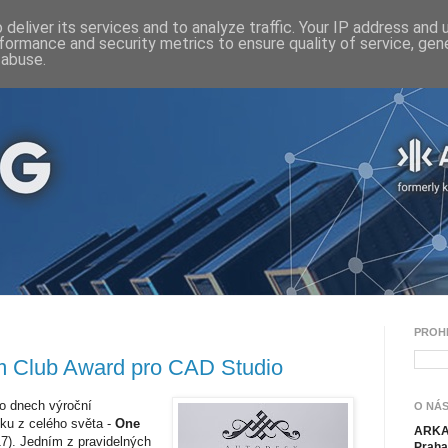
deliver its services and to analyze traffic. Your IP address and
formance and security metrics to ensure quality of service, ge
 abuse.
PROH
m Club Award pro CAD Studio
o dnech výroční
O NÁS
ku z celého světa -
One
ARKAN
). Jedním z pravidelných
Praha 