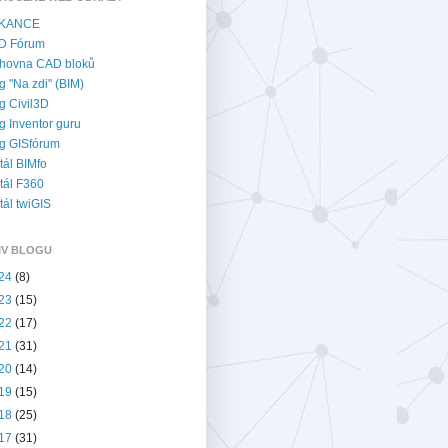
KANCE
D Fórum
hovna CAD bloků
g "Na zdi" (BIM)
g Civil3D
g Inventor guru
g GISfórum
tál BIMfo
tál F360
tál twiGIS
IV BLOGU
24
(8)
23
(15)
22
(17)
21
(31)
20
(14)
19
(15)
18
(25)
17
(31)