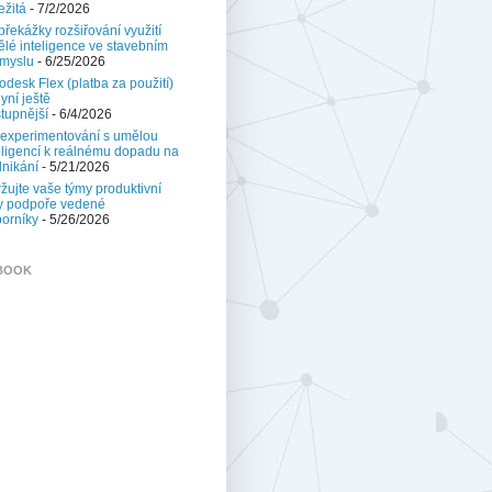
ežitá
- 7/2/2026
 překážky rozšiřování využití
lé inteligence ve stavebním
myslu
- 6/25/2026
odesk Flex (platba za použití)
nyní ještě
tupnější
- 6/4/2026
experimentování s umělou
eligencí k reálnému dopadu na
nikání
- 5/21/2026
žujte vaše týmy produktivní
y podpoře vedené
orníky
- 5/26/2026
BOOK