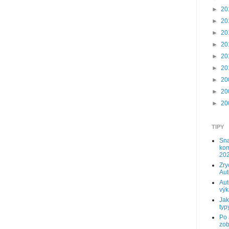
►
20
►
20
►
20
►
20
►
20
►
20
►
20
►
20
►
20
TIPY
Sna
kom
202
Zry
Au
Aut
výk
Jak
typy
Po 
zob