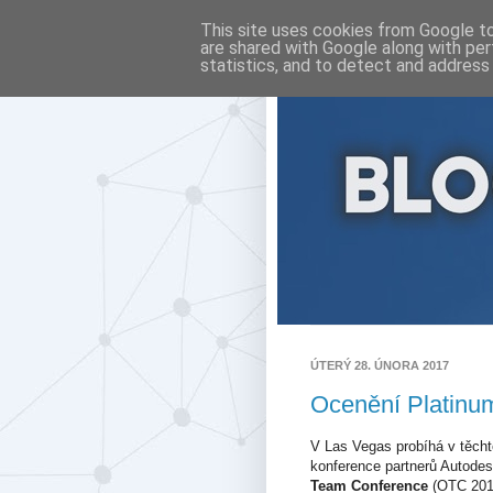
This site uses cookies from Google to 
are shared with Google along with per
statistics, and to detect and address
ÚTERÝ 28. ÚNORA 2017
Ocenění Platinu
V Las Vegas probíhá v těcht
konference partnerů Autodes
Team Conference
(OTC 2017