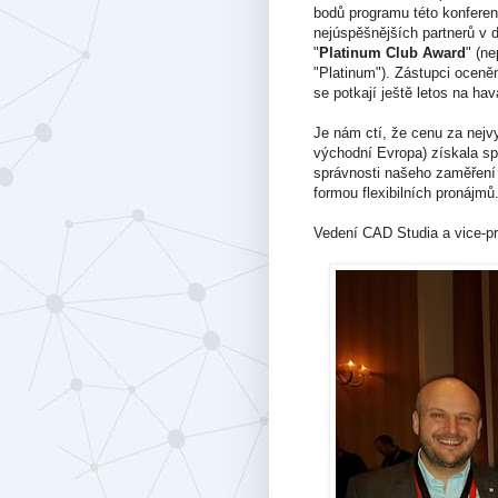
bodů programu této konferen
nejúspěšnějších partnerů v 
"
Platinum Club Award
" (ne
"Platinum"). Zástupci oceně
se potkají ještě letos na ha
Je nám ctí, že cenu za nejvy
východní Evropa) získala s
správnosti našeho zaměření
formou flexibilních pronájmů
Vedení CAD Studia a vice-p