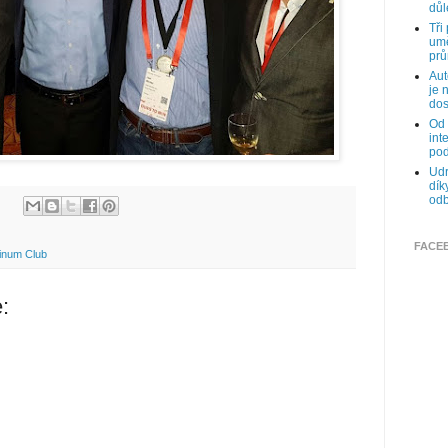
důl
Tři
umě
prů
Aut
je 
dos
Od 
int
pod
Udr
dík
odb
FACE
tinum Club
: