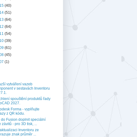
15
(40)
14
(51)
13
(64)
12
(64)
11
(54)
10
(39)
09
(61)
08
(45)
07
(1)
zší vytváření vazeb
ponent v sestavách Inventoru
7.1.
chlení spouštění produktů řady
toCAD 2027.
odesk Forma - vyplňujte
azy z QR kódu.
 do Fusion doplnit speciální
 závitů - pro 3D tisk, ...
aktualizaci Inventoru ze
razuje znak průměr ...