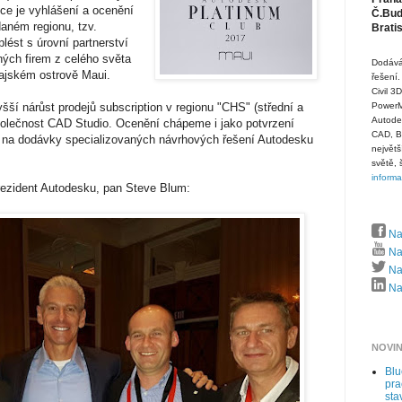
ce je vyhlášení a ocenění
Č.Budě
daném regionu, tzv.
Brati
plést s úrovní partnerství
ných firem z celého světa
Dodává
vajském ostrově Maui.
řešení.
Civil 3
šší nárůst prodejů subscription v regionu "CHS" (střední a
PowerMi
Autode
polečnost CAD Studio. Ocenění chápeme i jako potvrzení
CAD, B
 na dodávky specializovaných návrhových řešení Autodesku
největš
.
světě, 
inform
rezident Autodesku, pan Steve Blum:
Na
Na
Naj
Naj
NOVI
Bl
pra
sta