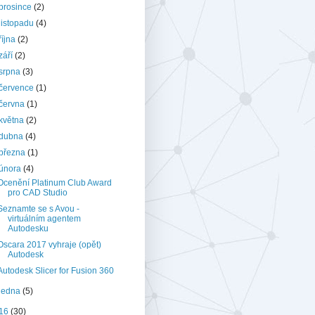
prosince
(2)
listopadu
(4)
října
(2)
září
(2)
srpna
(3)
července
(1)
června
(1)
května
(2)
dubna
(4)
března
(1)
února
(4)
Ocenění Platinum Club Award
pro CAD Studio
Seznamte se s Avou -
virtuálním agentem
Autodesku
Oscara 2017 vyhraje (opět)
Autodesk
Autodesk Slicer for Fusion 360
ledna
(5)
16
(30)