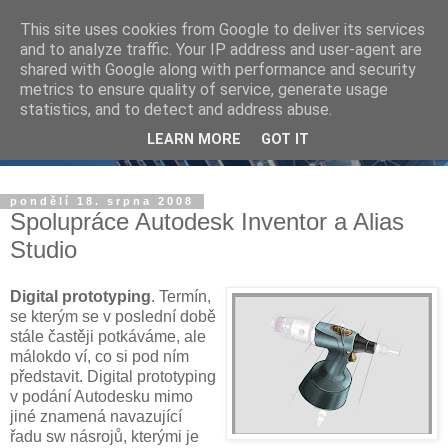
This site uses cookies from Google to deliver its services
and to analyze traffic. Your IP address and user-agent are
shared with Google along with performance and security
metrics to ensure quality of service, generate usage
statistics, and to detect and address abuse.
LEARN MORE
GOT IT
pondělí 18. srpna 2008
Spolupráce Autodesk Inventor a Alias
Studio
Digital prototyping
. Termín,
se kterým se v poslední době
stále častěji potkáváme, ale
málokdo ví, co si pod ním
představit. Digital prototyping
v podání Autodesku mimo
jiné znamená navazující
řadu sw násrojů, kterými je