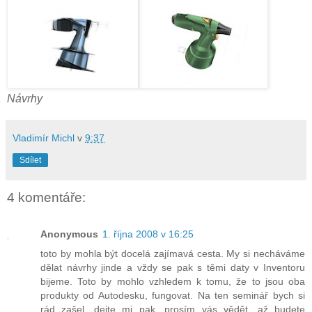
Návrhy
Vladimír Michl
v
9:37
Sdílet
4 komentáře:
Anonymous
1. října 2008 v 16:25
toto by mohla být docelá zajímavá cesta. My si necháváme
dělat návrhy jinde a vždy se pak s těmi daty v Inventoru
bijeme. Toto by mohlo vzhledem k tomu, že to jsou oba
produkty od Autodesku, fungovat. Na ten seminář bych si
rád zašel, dejte mi pak, prosím vás vědět, až budete