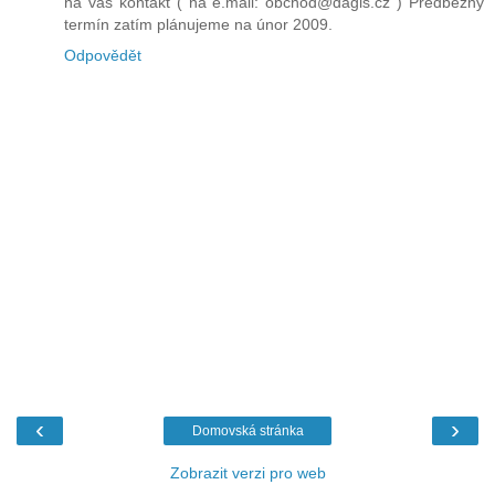
na vás kontakt ( na e.mail: obchod@dagis.cz ) Předběžný
termín zatím plánujeme na únor 2009.
Odpovědět
‹
›
Domovská stránka
Zobrazit verzi pro web